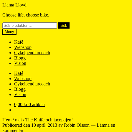
Hoppa
Hoppa
Llama Lloyd
till
till
Choose life, choose bike.
navigering
innehåll
Sök
Sök
efter:
Meny
Kafé
Webshop
Cykelpendlarcoach
Blogg
Vision
Kafé
Webshop
Cykelpendlarcoach
Blogg
Vision
0,00
kr
0 artiklar
Hem
/
mat
/
The Knife och tacopajen!
Publicerad den
10 april, 2013
av
Robin Olsson
—
Lämna en
kommentar