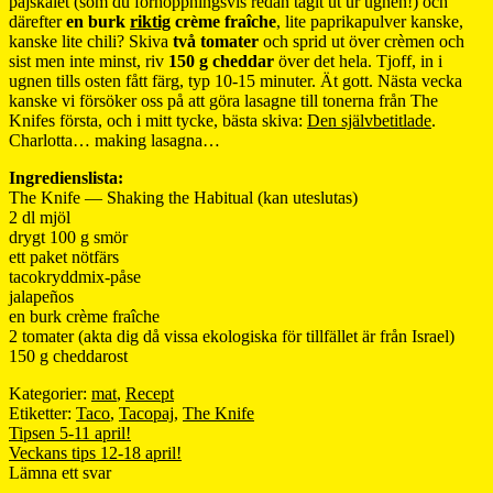
pajskalet (som du förhoppningsvis redan tagit ut ur ugnen!) och
därefter
en burk
riktig
crème fraîche
, lite paprikapulver kanske,
kanske lite chili? Skiva
två tomater
och sprid ut över crèmen och
sist men inte minst, riv
150 g cheddar
över det hela. Tjoff, in i
ugnen tills osten fått färg, typ 10-15 minuter. Ät gott. Nästa vecka
kanske vi försöker oss på att göra lasagne till tonerna från The
Knifes första, och i mitt tycke, bästa skiva:
Den självbetitlade
.
Charlotta… making lasagna…
Ingredienslista:
The Knife — Shaking the Habitual (kan uteslutas)
2 dl mjöl
drygt 100 g smör
ett paket nötfärs
tacokryddmix-påse
jalapeños
en burk crème fraîche
2 tomater (akta dig då vissa ekologiska för tillfället är från Israel)
150 g cheddarost
Kategorier:
mat
,
Recept
Etiketter:
Taco
,
Tacopaj
,
The Knife
Inläggsnavigering
Föregående
Tipsen 5-11 april!
inlägg:
Nästa
Veckans tips 12-18 april!
inlägg:
Lämna ett svar