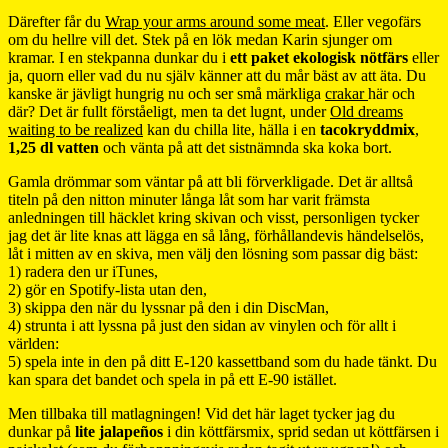
Därefter får du
Wrap your arms around some meat
. Eller vegofärs
om du hellre vill det. Stek på en lök medan Karin sjunger om
kramar. I en stekpanna dunkar du i
ett paket ekologisk nötfärs
eller
ja, quorn eller vad du nu själv känner att du mår bäst av att äta. Du
kanske är jävligt hungrig nu och ser små märkliga
crakar
här och
där? Det är fullt förståeligt, men ta det lugnt, under
Old dreams
waiting to be realized
kan du chilla lite, hälla i en
tacokryddmix
,
1,25 dl vatten
och vänta på att det sistnämnda ska koka bort.
Gamla drömmar som väntar på att bli förverkligade. Det är alltså
titeln på den nitton minuter långa låt som har varit främsta
anledningen till häcklet kring skivan och visst, personligen tycker
jag det är lite knas att lägga en så lång, förhållandevis händelselös,
låt i mitten av en skiva, men välj den lösning som passar dig bäst:
1) radera den ur iTunes,
2) gör en Spotify-lista utan den,
3) skippa den när du lyssnar på den i din DiscMan,
4) strunta i att lyssna på just den sidan av vinylen och för allt i
världen:
5) spela inte in den på ditt E-120 kassettband som du hade tänkt. Du
kan spara det bandet och spela in på ett E-90 istället.
Men tillbaka till matlagningen! Vid det här laget tycker jag du
dunkar på
lite jalapeños
i din köttfärsmix, sprid sedan ut köttfärsen i