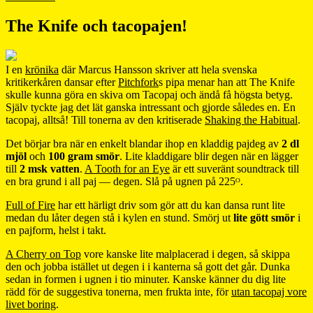
The Knife och tacopajen!
I en
krönika
där Marcus Hansson skriver att hela svenska
kritikerkåren dansar efter
Pitchfork
s pipa menar han att The Knife
skulle kunna göra en skiva om Tacopaj och ändå få högsta betyg.
Själv tyckte jag det lät ganska intressant och gjorde således en. En
tacopaj, alltså! Till tonerna av den kritiserade
Shaking the Habitual
.
Det börjar bra när en enkelt blandar ihop en kladdig pajdeg av
2 dl
mjöl
och
100 gram smör
. Lite kladdigare blir degen när en lägger
till
2 msk vatten
.
A Tooth for an Eye
är ett suveränt soundtrack till
en bra grund i all paj — degen. Slå på ugnen på 225ᴼ.
Full of Fire
har ett härligt driv som gör att du kan dansa runt lite
medan du låter degen stå i kylen en stund. Smörj ut
lite gött smör
i
en pajform, helst i takt.
A Cherry on Top
vore kanske lite malplacerad i degen, så skippa
den och jobba istället ut degen i i kanterna så gott det går. Dunka
sedan in formen i ugnen i tio minuter. Kanske känner du dig lite
rädd för de suggestiva tonerna, men frukta inte, för
utan tacopaj vore
livet boring
.