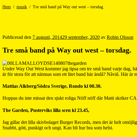
Hem
/
musik
/
Tre små band på Way out west – torsdag.
Publicerad den
7 augusti, 2014
29 september, 2020
av
Robin Olsson
Tre små band på Way out west – torsdag.
Under Way Out West kommer jag tipsa om tre små band varje dag, här ko
är för stora för att nämnas som ett litet band här ändå? Nåväl. Här är m
Mattias Alkberg/Södra Sverige, Rondo kl 00.30.
Hoppas du inte missat den sjukt roliga Nöff nöff där Matti skriker 
The Garden, Pusterviks lilla scen kl 23.45,
Jag gillar det lilla skivbolaget Burger Records, men det är helt omöjlig
Snabbt, gött, punkigt och ungt. Kan bli hur bra som helst.