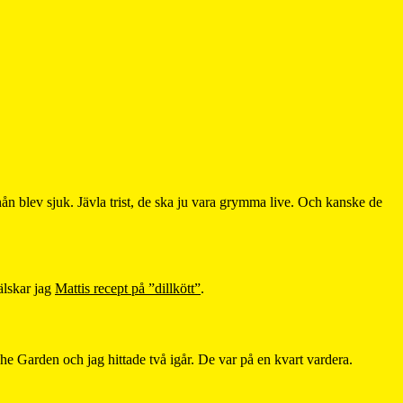
n blev sjuk. Jävla trist, de ska ju vara grymma live. Och kanske de
älskar jag
Mattis recept på ”dillkött”
.
 The Garden och jag hittade två igår. De var på en kvart vardera.