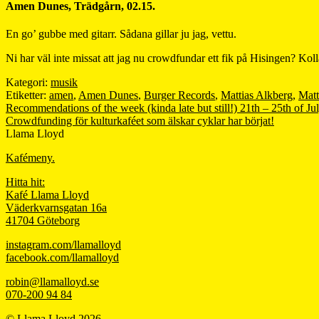
Amen Dunes, Trädgårn, 02.15.
En go’ gubbe med gitarr. Sådana gillar ju jag, vettu.
Ni har väl inte missat att jag nu crowdfundar ett fik på Hisingen? Kol
Kategori:
musik
Etiketter:
amen
,
Amen Dunes
,
Burger Records
,
Mattias Alkberg
,
Matt
Inläggsnavigering
Föregående
Recommendations of the week (kinda late but still!) 21th – 25th of Jul
inlägg:
Nästa
Crowdfunding för kulturkaféet som älskar cyklar har börjat!
inlägg:
Llama Lloyd
Kafémeny.
Hitta hit:
Kafé Llama Lloyd
Väderkvarnsgatan 16a
41704 Göteborg
instagram.com/llamalloyd
facebook.com/llamalloyd
robin@llamalloyd.se
070-200 94 84
© Llama Lloyd 2026