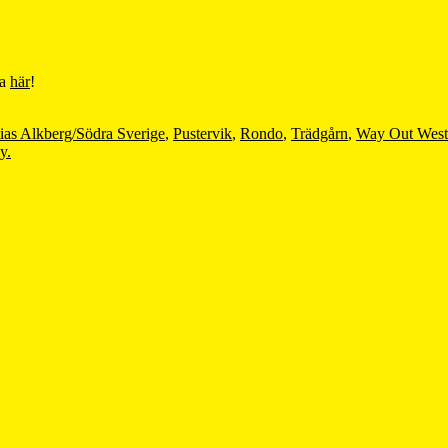
la
här
!
ias Alkberg/Södra Sverige
,
Pustervik
,
Rondo
,
Trädgårn
,
Way Out West
y.