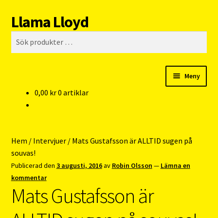
Llama Lloyd
Hoppa
Hoppa
Sök
till
till
Sök
navigering
innehåll
efter:
Meny
0,00
kr
0 artiklar
Kafé
Webshop
Hem
/
Intervjuer
/
Mats Gustafsson är ALLTID sugen på
Cykelpendlarcoach
souvas!
Publicerad den
3 augusti, 2016
av
Robin Olsson
—
Lämna en
Blogg
kommentar
Mats Gustafsson är
Vision