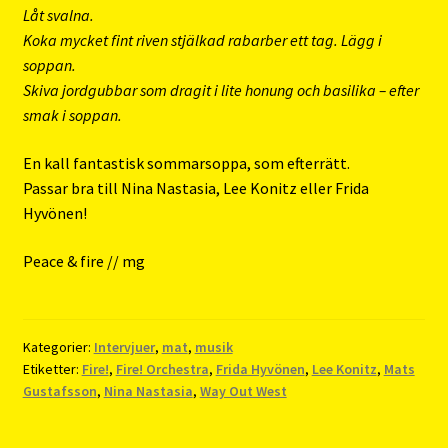
Låt svalna.
Koka mycket fint riven stjälkad rabarber ett tag. Lägg i
soppan.
Skiva jordgubbar som dragit i lite honung och basilika – efter
smak i soppan.
En kall fantastisk sommarsoppa, som efterrätt.
Passar bra till Nina Nastasia, Lee Konitz eller Frida
Hyvönen!
Peace & fire // mg
Kategorier:
Intervjuer
,
mat
,
musik
Etiketter:
Fire!
,
Fire! Orchestra
,
Frida Hyvönen
,
Lee Konitz
,
Mats
Gustafsson
,
Nina Nastasia
,
Way Out West