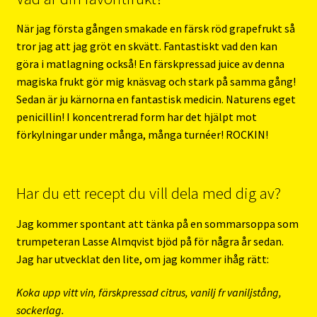
När jag första gången smakade en färsk röd grapefrukt så
tror jag att jag gröt en skvätt. Fantastiskt vad den kan
göra i matlagning också! En färskpressad juice av denna
magiska frukt gör mig knäsvag och stark på samma gång!
Sedan är ju kärnorna en fantastisk medicin. Naturens eget
penicillin! I koncentrerad form har det hjälpt mot
förkylningar under många, många turnéer! ROCKIN!
Har du ett recept du vill dela med dig av?
Jag kommer spontant att tänka på en sommarsoppa som
trumpeteran Lasse Almqvist bjöd på för några år sedan.
Jag har utvecklat den lite, om jag kommer ihåg rätt:
Koka upp vitt vin, färskpressad citrus, vanilj fr vaniljstång,
sockerlag.