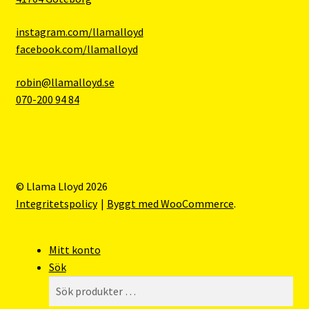
instagram.com/llamalloyd
facebook.com/llamalloyd
robin@llamalloyd.se
070-200 94 84
© Llama Lloyd 2026
Integritetspolicy
Byggt med WooCommerce
.
Mitt konto
Sök
Sök
Sök
efter: