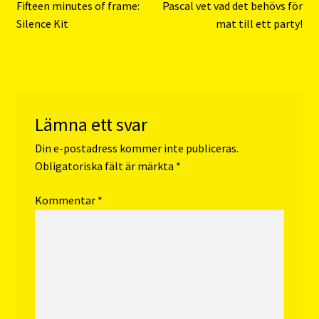
Inläggsnavigering
Föregående
Nästa
Fifteen minutes of frame:
Pascal vet vad det behövs för
inlägg:
inlägg:
Silence Kit
mat till ett party!
Lämna ett svar
Din e-postadress kommer inte publiceras.
Obligatoriska fält är märkta
*
Kommentar
*