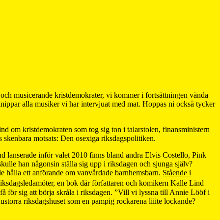
 och musicerande kristdemokrater, vi kommer i fortsättningen vända
rknippar alla musiker vi har intervjuat med mat. Hoppas ni också tycker
Lind om kristdemokraten som tog sig ton i talarstolen, finansministern
ss skenbara motsats: Den osexiga riksdagspolitiken.
 lanserade inför valet 2010 finns bland andra Elvis Costello, Pink
lle han någonsin ställa sig upp i riksdagen och sjunga själv?
ulle hålla ett anförande om vanvårdade barnhemsbarn.
Stående i
 riksdagsledamöter, en bok där författaren och komikern Kalle Lind
för sig att börja skråla i riksdagen. ”Vill vi lyssna till Annie Lööf i
 snustorra riksdagshuset som en pampig rockarena liiite lockande?