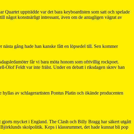
 Bear Quartet uppträdde var det bara keyboardisten som satt och spelade
ill något konstnärligt intressant, även om de antagligen vägrat av
r nästa gång hade han kanske fått en löpsedel till. Sen kommer
riksdagsledamöter får vi bara möta honom som ofrivillig rockpoet.
ll-Olof Feldt var inte frälst. Under en debatt i riksdagen skrev han
e hyllas av schlagerartisten Pontus Platin och ökände producenten
t gjorts mycket i England. The Clash och Billy Bragg har säkert utgått
Björklunds skolpolitik. Keps i klassrummet, det hade kunnat bli pop