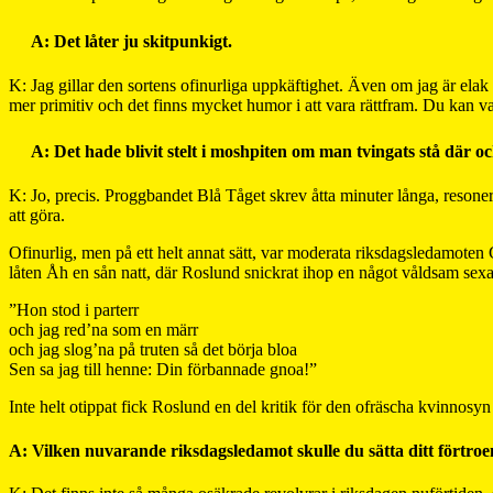
A: Det låter ju skitpunkigt.
K: Jag gillar den sortens ofinurliga uppkäftighet. Även om jag är elak ib
mer primitiv och det finns mycket humor i att vara rättfram. Du kan va
A: Det hade blivit stelt i moshpiten om man tvingats stå där och
K: Jo, precis. Proggbandet Blå Tåget skrev åtta minuter långa, resone
att göra.
Ofinurlig, men på ett helt annat sätt, var moderata riksdagsledamote
låten Åh en sån natt, där Roslund snickrat ihop en något våldsam sexa
”Hon stod i parterr
och jag red’na som en märr
och jag slog’na på truten så det börja bloa
Sen sa jag till henne: Din förbannade gnoa!”
Inte helt otippat fick Roslund en del kritik för den ofräscha kvinnosy
A: Vilken nuvarande riksdagsledamot skulle du sätta ditt förtroend