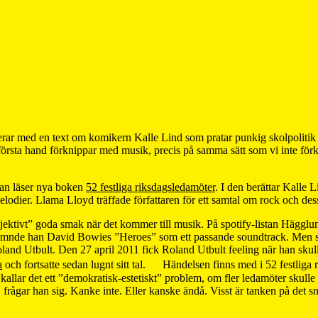
erar med en text om komikern Kalle Lind som pratar punkig skolpolitik
i första hand förknippar med musik, precis på samma sätt som vi inte fö
man läser nya boken
52 festliga riksdagsledamöter
. I den berättar Kalle 
elodier. Llama Lloyd träffade författaren för ett samtal om rock och de
ektivt” goda smak när det kommer till musik. På spotify-listan Hägglund
nämnde han David Bowies ”Heroes” som ett passande soundtrack. Men sku
Roland Utbult. Den 27 april 2011 fick Roland Utbult feeling när han sk
a
och fortsatte sedan lugnt sitt tal. Händelsen finns med i 52 festliga
allar det ett ”demokratisk-estetiskt” problem, om fler ledamöter skulle få 
?”, frågar han sig. Kanke inte. Eller kanske ändå. Visst är tanken på det