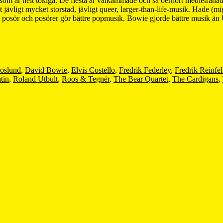
 som är helt tokiga. De flesta är välkammade och så oerhört medieträna
t jävligt mycket storstad, jävligt queer, larger-than-life-musik. Hade (m
en posör och posörer gör bättre popmusik. Bowie gjorde bättre musik ä
Roslund
,
David Bowie
,
Elvis Costello
,
Fredrik Federley
,
Fredrik Reinfel
tin
,
Roland Utbult
,
Roos & Tegnér
,
The Bear Quartet
,
The Cardigans
,