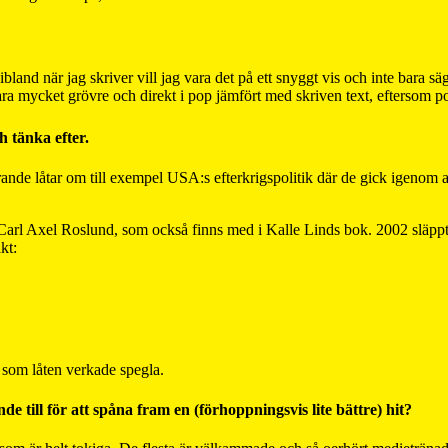
land när jag skriver vill jag vara det på ett snyggt vis och inte bara säga
ra mycket grövre och direkt i pop jämfört med skriven text, eftersom po
 tänka efter.
rande låtar om till exempel USA:s efterkrigspolitik där de gick igenom a
n Carl Axel Roslund, som också finns med i Kalle Linds bok. 2002 släp
kt:
n som låten verkade spegla.
e till för att spåna fram en (förhoppningsvis lite bättre) hit?