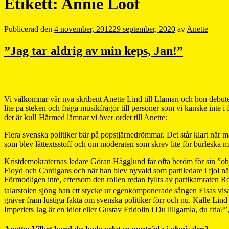
Etikett:
Annie Lööf
Publicerad den
4 november, 2012
29 september, 2020
av
Anette
”Jag tar aldrig av min keps, Jan!”
Vi välkomnar vår nya skribent Anette Lind till Llaman och hon debut
lite på steken och fråga musikfrågor till personer som vi kanske inte 
det är kul! Härmed lämnar vi över ordet till Anette:
Flera svenska politiker bär på popstjärnedrömmar. Det står klart när 
som blev låttextsstoff och om moderaten som skrev lite för burleska m
Kristdemokraternas ledare Göran Hägglund får ofta beröm för sin ”obj
Floyd och Cardigans och när han blev nyvald som partiledare i fjol 
Förmodligen inte, eftersom den rollen redan fyllts av partikamraten 
talarstolen sjöng han ett stycke ur egenkomponerade sången Elsas vis
gräver fram lustiga fakta om svenska politiker förr och nu. Kalle Lind k
Imperiets Jag är en idiot eller Gustav Fridolin i Du lillgamla, du fria