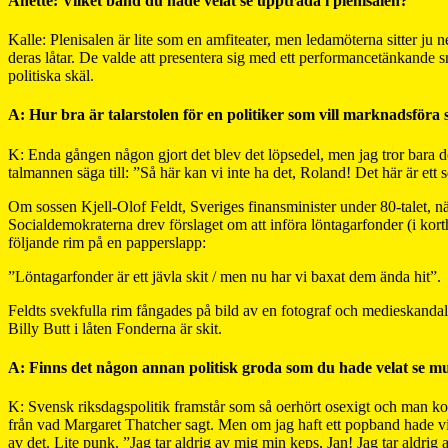
Anette: Vilket band du hade velat se uppträda i plenisalen?
Kalle: Plenisalen är lite som en amfiteater, men ledamöterna sitter ju 
deras låtar. De valde att presentera sig med ett performancetänkande s
politiska skäl.
A: Hur bra är talarstolen för en politiker som vill marknadsföra s
K: Enda gången någon gjort det blev det löpsedel, men jag tror bara 
talmannen säga till: ”Så här kan vi inte ha det, Roland! Det här är ett 
Om sossen Kjell-Olof Feldt, Sveriges finansminister under 80-talet, när
Socialdemokraterna drev förslaget om att införa löntagarfonder (i korth
följande rim på en papperslapp:
”Löntagarfonder är ett jävla skit / men nu har vi baxat dem ända hit”.
Feldts svekfulla rim fångades på bild av en fotograf och medieskandal
Billy Butt i låten Fonderna är skit.
A: Finns det någon annan politisk groda som du hade velat se mu
K: Svensk riksdagspolitik framstår som så oerhört osexigt och man kom
från vad Margaret Thatcher sagt. Men om jag haft ett popband hade vi
av det. Lite punk. ”Jag tar aldrig av mig min keps, Jan! Jag tar aldrig