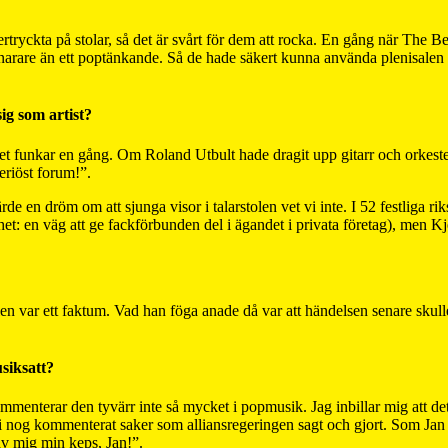
nertryckta på stolar, så det är svårt för dem att rocka. En gång när The
narare än ett poptänkande. Så de hade säkert kunna använda plenisalen t
ig som artist?
det funkar en gång. Om Roland Utbult hade dragit upp gitarr och orkeste
seriöst forum!”.
de en dröm om att sjunga visor i talarstolen vet vi inte. I 52 festliga 
et: en väg att ge fackförbunden del i ägandet i privata företag), men Kje
en var ett faktum. Vad han föga anade då var att händelsen senare skull
siksatt?
menterar den tyvärr inte så mycket i popmusik. Jag inbillar mig att de
 nog kommenterat saker som alliansregeringen sagt och gjort. Som Jan 
 av mig min keps, Jan!”.