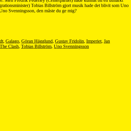
de. Men Fredrik Federley (Centerpartiet) hade kunnat bli en utmärkt
igrationsminister) Tobias Billström gjort musik hade det blivit som Uno
n Uno Svenningsson, den måste du ge mig?
dt
,
Galago
,
Göran Hägglund
,
Gustav Fridolin
,
Imperiet
,
Jan
The Clash
,
Tobias Billström
,
Uno Svenningsson