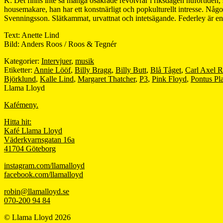
K: Det finns inte så många osäkrade revolvrar i riksdagen nuförtiden,
housemakare, han har ett konstnärligt och popkulturellt intresse. Någo
Svenningsson. Slätkammat, urvattnat och intetsägande. Federley är 
Text: Anette Lind
Bild: Anders Roos / Roos & Tegnér
Kategorier:
Intervjuer
,
musik
Etiketter:
Annie Lööf
,
Billy Bragg
,
Billy Butt
,
Blå Tåget
,
Carl Axel 
Björklund
,
Kalle Lind
,
Margaret Thatcher
,
P3
,
Pink Floyd
,
Pontus Pla
Llama Lloyd
Kafémeny.
Hitta hit:
Kafé Llama Lloyd
Väderkvarnsgatan 16a
41704 Göteborg
instagram.com/llamalloyd
facebook.com/llamalloyd
robin@llamalloyd.se
070-200 94 84
© Llama Lloyd 2026