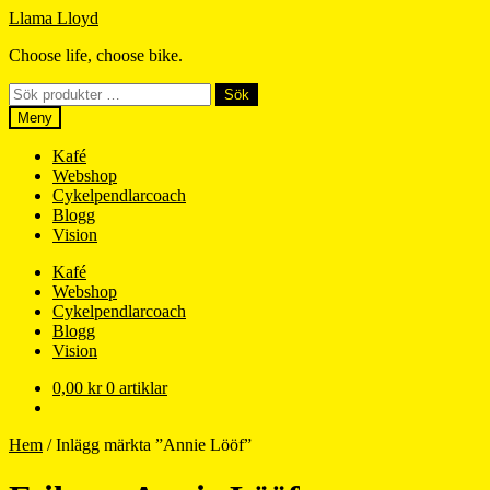
Hoppa
Hoppa
Llama Lloyd
till
till
Choose life, choose bike.
navigering
innehåll
Sök
Sök
efter:
Meny
Kafé
Webshop
Cykelpendlarcoach
Blogg
Vision
Kafé
Webshop
Cykelpendlarcoach
Blogg
Vision
0,00
kr
0 artiklar
Hem
/
Inlägg märkta ”Annie Lööf”