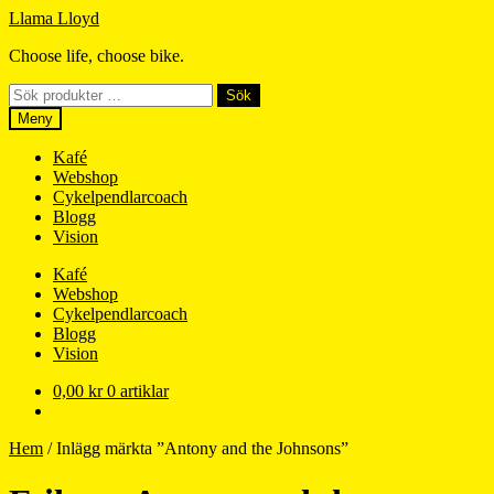
Hoppa
Hoppa
Llama Lloyd
till
till
Choose life, choose bike.
navigering
innehåll
Sök
Sök
efter:
Meny
Kafé
Webshop
Cykelpendlarcoach
Blogg
Vision
Kafé
Webshop
Cykelpendlarcoach
Blogg
Vision
0,00
kr
0 artiklar
Hem
/
Inlägg märkta ”Antony and the Johnsons”