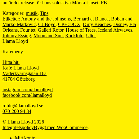
nu är det release för hans soloskiva Mörka Ljuset.
FB
.
Kategorier:
musik
,
Tips
Etiketter:
Antony and the Johnsons
,
Bernard et Bianca
,
Boban and
Marko Marković
,
CJ Boyd
,
CPH:DOX
,
Dirty Beaches
,
Disney
,
Ela
Orleans
,
Four tet
,
Galleri Rotor
,
House of Trees
,
Iceland Airwaves
,
Johnny Essing
,
Moon and Sun
,
Rockfoto
,
Utter
Llama Lloyd
Kafémeny.
Hitta hit:
Kafé Llama Lloyd
Väderkvarnsgatan 16a
41704 Göteborg
instagram.com/llamalloyd
facebook.com/llamalloyd
robin@llamalloyd.se
070-200 94 84
© Llama Lloyd 2026
Integritetspolicy
Byggt med WooCommerce
.
Mitt konto