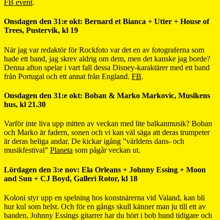
FB event
.
Onsdagen den 31:e okt: Bernard et Bianca + Utter + House of
Trees, Pustervik, kl 19
När jag var redaktör för Rockfoto var det en av fotograferna som
hade ett band, jag skrev aldrig om dem, men det kanske jag borde?
Denna afton spelar i vart fall dessa Disney-karaktärer med ett band
från Portugal och ett annat från England.
FB
.
Onsdagen den 31:e okt: Boban & Marko Markovic, Musikens
hus, kl 21.30
Varför inte liva upp mitten av veckan med lite balkanmusik? Boban
och Marko är fadern, sonen och vi kan väl säga att deras trumpeter
är deras heliga andar. De kickar igång ”världens dans- och
musikfestival”
Planeta
som pågår veckan ut.
Lördagen den 3:e nov: Ela Orleans + Johnny Essing + Moon
and Sun + CJ Boyd, Galleri Rotor, kl 18
Koloni styr upp en spelning hos konstnärerna vid Valand, kan bli
hur kul som helst. Och för en gångs skull känner man ju till ett av
banden, Johnny Essings gitarrer har du hört i bob hund tidigare och