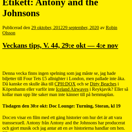
Etikett:
Antony and the
Johnsons
Publicerad den
29 oktober, 2012
29 september, 2020
av
Robin
Olsson
Veckans tips, V. 44, 29:e okt — 4:e nov
Denna vecka finns ingen spelning som jag måste se, jag hade
biljetter till Four Tets £5 allnighter i London, men pallade inte åka.
Då kanske en skulle åka till
CPH:DOX
och se
Dirty Beaches
i
Köpenhamn eller varför inte
Iceland Airwaves
i Reykjavik? Eller så
kollar man upp lite saker man inte känner till på hemmaplan.
Tisdagen den 30:e okt: Doc Lounge: Turning, Storan, kl 19
Doc:en visar en film med ett gäng historier om hur det är att vara
transsexuell. Antony från Antony and the Johnsons har producerat
och gjort musik och jag antar att en av historierna handlar om hen.