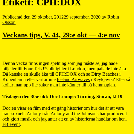
Etikett:
CPH:DOX
Publicerad den
29 oktober, 2012
29 september, 2020
av
Robin
Olsson
Veckans tips, V. 44, 29:e okt — 4:e nov
Denna vecka finns ingen spelning som jag måste se, jag hade
biljetter till Four Tets £5 allnighter i London, men pallade inte åka.
Då kanske en skulle åka till
CPH:DOX
och se
Dirty Beaches
i
Köpenhamn eller varför inte
Iceland Airwaves
i Reykjavik? Eller så
kollar man upp lite saker man inte känner till på hemmaplan.
Tisdagen den 30:e okt: Doc Lounge: Turning, Storan, kl 19
Doc:en visar en film med ett gäng historier om hur det är att vara
transsexuell. Antony från Antony and the Johnsons har producerat
och gjort musik och jag antar att en av historierna handlar om hen.
FB event
.