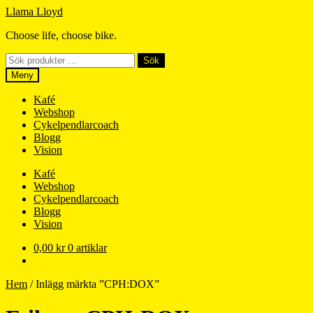
Hoppa
Hoppa
Llama Lloyd
till
till
Choose life, choose bike.
navigering
innehåll
Sök
Sök
efter:
Meny
Kafé
Webshop
Cykelpendlarcoach
Blogg
Vision
Kafé
Webshop
Cykelpendlarcoach
Blogg
Vision
0,00
kr
0 artiklar
Hem
/
Inlägg märkta ”CPH:DOX”