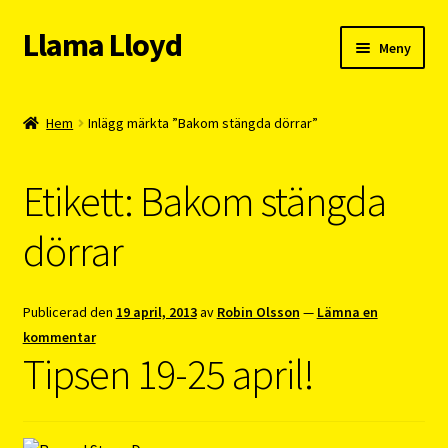
Llama Lloyd
Hoppa
Hoppa
Meny
till
till
navigering
innehåll
Kafé
Hem
Inlägg märkta ”Bakom stängda dörrar”
Webshop
Etikett:
Bakom stängda
Cykelpendlarcoach
dörrar
Blogg
Vision
Publicerad den
19 april, 2013
av
Robin Olsson
—
Lämna en
kommentar
Tipsen 19-25 april!