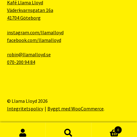
Kafé Llama Lloyd
Väderkvarnsgatan 16a
41704 Göteborg
instagram.com/llamalloyd
facebook.com/llamalloyd
robin@llamalloyd.se
070-200 94 84
© Llama Lloyd 2026
Integritetspolicy
Byggt med WooCommerce
.
0
Sök
Sök