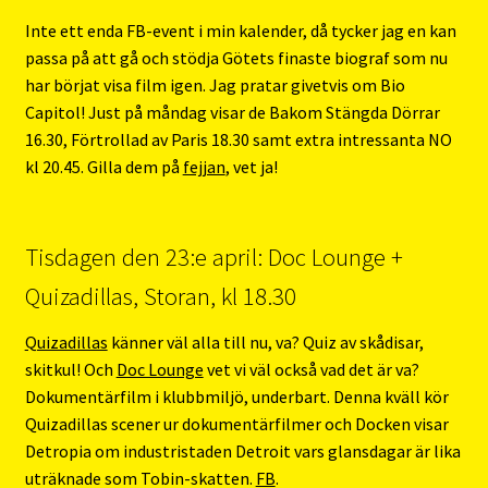
Inte ett enda FB-event i min kalender, då tycker jag en kan
passa på att gå och stödja Götets finaste biograf som nu
har börjat visa film igen. Jag pratar givetvis om Bio
Capitol! Just på måndag visar de Bakom Stängda Dörrar
16.30, Förtrollad av Paris 18.30 samt extra intressanta NO
kl 20.45. Gilla dem på
fejjan
, vet ja!
Tisdagen den 23:e april: Doc Lounge +
Quizadillas, Storan, kl 18.30
Quizadillas
känner väl alla till nu, va? Quiz av skådisar,
skitkul! Och
Doc Lounge
vet vi väl också vad det är va?
Dokumentärfilm i klubbmiljö, underbart. Denna kväll kör
Quizadillas scener ur dokumentärfilmer och Docken visar
Detropia om industristaden Detroit vars glansdagar är lika
uträknade som Tobin-skatten.
FB
.