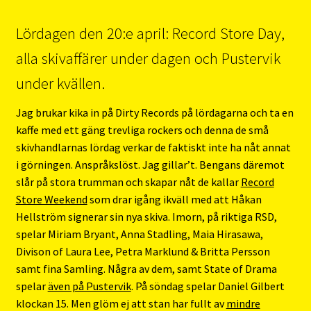
Lördagen den 20:e april: Record Store Day,
alla skivaffärer under dagen och Pustervik
under kvällen.
Jag brukar kika in på Dirty Records på lördagarna och ta en
kaffe med ett gäng trevliga rockers och denna de små
skivhandlarnas lördag verkar de faktiskt inte ha nåt annat
i görningen. Anspråkslöst. Jag gillar’t. Bengans däremot
slår på stora trumman och skapar nåt de kallar
Record
Store Weekend
som drar igång ikväll med att Håkan
Hellström signerar sin nya skiva. Imorn, på riktiga RSD,
spelar Miriam Bryant, Anna Stadling, Maia Hirasawa,
Divison of Laura Lee, Petra Marklund & Britta Persson
samt fina Samling. Några av dem, samt State of Drama
spelar
även på Pustervik
. På söndag spelar Daniel Gilbert
klockan 15. Men glöm ej att stan har fullt av
mindre