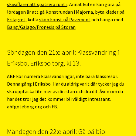
skivaffärer att spatsera runt i
. Annat kul en kan göra på
lördagen är att gå
Konstrundan i Majorna
,
byta kläder på
Frilagret
, kolla
skön konst på Pavement
och hänga med
Bang/Galago/Fronesis på Storan
.
Söndagen den 21:e april: Klassvandring i
Eriksbo, Eriksbo torg, kl 13.
ABF kör numera klassvandringar, inte bara klassresor.
Denna gång i Eriksbo. Har du aldrig varit där tycker jag du
ska upptäcka lite mer av din stan och dra dit. Även om du
har det tror jag det kommer bli väldigt intressant.
abfgoteborg.org
och
FB
.
Måndagen den 22:e april: Gå på bio!