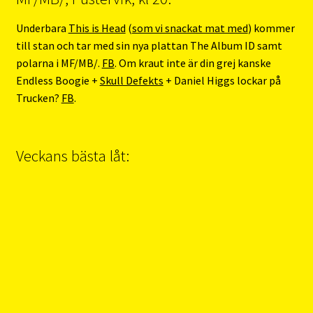
Underbara
This is Head
(
som vi snackat mat med
) kommer
till stan och tar med sin nya plattan The Album ID samt
polarna i MF/MB/.
FB
. Om kraut inte är din grej kanske
Endless Boogie +
Skull Defekts
+ Daniel Higgs lockar på
Trucken?
FB
.
Veckans bästa låt: