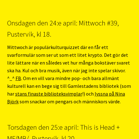
Onsdagen den 24:e april: Mittwoch #39,
Pustervik, kl 18.
Mittwoch är populärkulturquizzet där en får ett
svarformulär som ser ut som ett litet krypto. Det gör det
lite lättare när en således vet hur många bokstäver svaret
ska ha. Kul och bra musik, även när jag inte spelar skivor.
^_^
FB
. Om en vill vara mindre pop- och bara allmänt
kulturell kan en bege sig till Gamlestadens bibliotek (som
har
stans finaste biblioteksvimplar
!) och
lyssna på Nina
Björk
som snackar om pengars och människors värde.
Torsdagen den 25:e april: This is Head +
MF/MB/, Pustervik, kl 20.