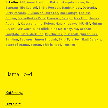
Etiketter:
ABF
,
Anna Stadling
,
Bakom stängda dörrar
,
Bang
,
Bengans
,
Bio Capitol
,
Britta Persson
,
Daniel Higgs
,
Detropia
,
Dirty Records
,
Divison of Laura Lee
,
Doc Lounge
,
Endless
Boogie
,
Förtrollad av Paris
,
Fronesis
,
Galago
,
Isak Eldh
,
James
Ausfahrt
,
Klassvandring
,
Koloni
,
Maia Hirasawa
,
MF/MB/
,
Miriam
Bryant
,
Mittwoch
,
Nina Björk
,
Nina De Heney
,
NO
,
Orphan
Fairytale
,
Petra Marklund
,
Psychic Ills
,
Pustervik
,
Quizadillas
,
Samling
,
Savages
,
Simon Bilbomb
,
Skjul Fyra Sex
,
Skull Defekts
,
State of Drama
,
Storan
,
This is Head
,
Trucken
Llama Lloyd
Kafémeny.
Hitta hit: