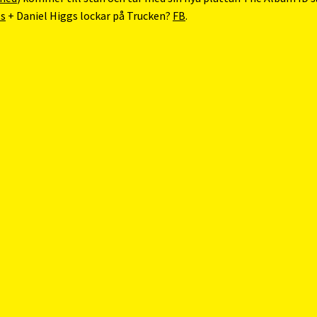
ts
+ Daniel Higgs lockar på Trucken?
FB
.