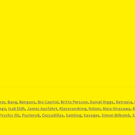
rar
,
Bang
,
Bengans
,
Bio Capitol
,
Britta Persson
,
Daniel Higgs
,
Detropia
,
ago
,
Isak Eldh
,
James Ausfahrt
,
Klassvandring
,
Koloni
,
Maia Hirasawa
,
M
Psychic Ills
,
Pustervik
,
Quizadillas
,
Samling
,
Savages
,
Simon Bilbomb
,
S