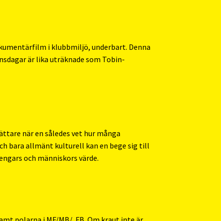
Dokumentärfilm i klubbmiljö, underbart. Denna
ansdagar är lika uträknade som Tobin-
lättare när en således vet hur många
ch bara allmänt kulturell kan en bege sig till
ngars och människors värde.
samt polarna i MF/MB/.
FB
. Om kraut inte är