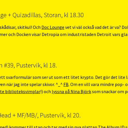
e + Quizadillas, Storan, kl 18.30
 skådisar, skitkul! Och
Doc Lounge
vet vi väl också vad det är va? 
lmer och Docken visar Detropia om industristaden Detroit vars gl
#39, Pustervik, kl 18.
tt svarformulär som ser ut som ett litet krypto. Det gör det lite 
en när jag inte spelar skivor. ^_^
FB
. Om en vill vara mindre pop- o
ste biblioteksvimplar
!) och
lyssna på Nina Björk
som snackar om pe
Head + MF/MB/, Pustervik, kl 20.
 med
) kommer till stan och tar med sin nya plattan The Album ID 