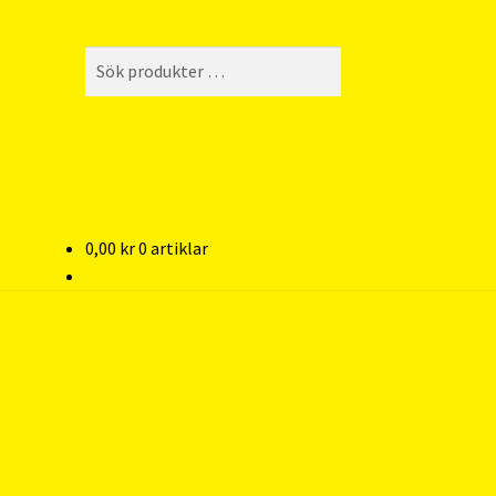
Sök
Sök
efter:
0,00
kr
0 artiklar