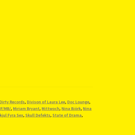
Dirty Records
,
Divison of Laura Lee
,
Doc Lounge
,
F/MB/
,
Miriam Bryant
,
Mittwoch
,
Nina Björk
,
Nina
kjul Fyra Sex
,
Skull Defekts
,
State of Drama
,