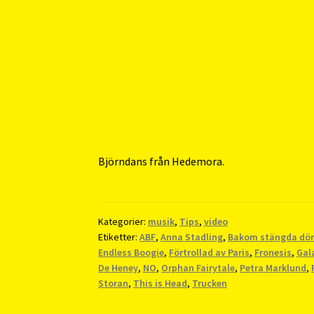
Björndans från Hedemora.
Kategorier:
musik
,
Tips
,
video
Etiketter:
ABF
,
Anna Stadling
,
Bakom stängda dör
Endless Boogie
,
Förtrollad av Paris
,
Fronesis
,
Gal
De Heney
,
NO
,
Orphan Fairytale
,
Petra Marklund
,
Storan
,
This is Head
,
Trucken