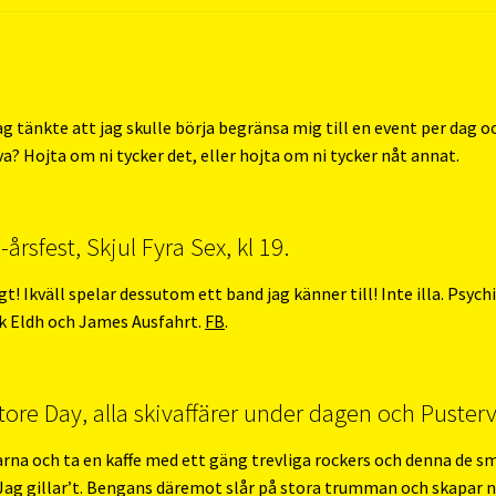
Jag tänkte att jag skulle börja begränsa mig till en event per dag 
a? Hojta om ni tycker det, eller hojta om ni tycker nåt annat.
årsfest, Skjul Fyra Sex, kl 19.
igt! Ikväll spelar dessutom ett band jag känner till! Inte illa. Psyc
ak Eldh och James Ausfahrt.
FB
.
tore Day, alla skivaffärer under dagen och Pusterv
arna och ta en kaffe med ett gäng trevliga rockers och denna de s
 Jag gillar’t. Bengans däremot slår på stora trumman och skapar n