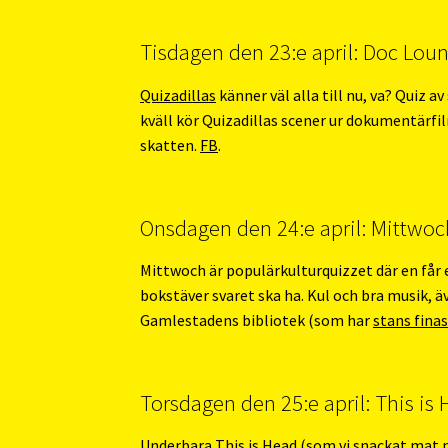
Tisdagen den 23:e april: Doc Loung
Quizadillas
känner väl alla till nu, va? Quiz av
kväll kör Quizadillas scener ur dokumentärfi
skatten.
FB
.
Onsdagen den 24:e april: Mittwoch 
Mittwoch är populärkulturquizzet där en får e
bokstäver svaret ska ha. Kul och bra musik, äv
Gamlestadens bibliotek (som har
stans fina
Torsdagen den 25:e april: This is 
Underbara
This is Head
(
som vi snackat mat