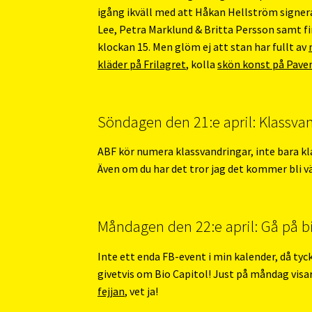
igång ikväll med att Håkan Hellström signerar
Lee, Petra Marklund & Britta Persson samt f
klockan 15. Men glöm ej att stan har fullt av
kläder på Frilagret
, kolla
skön konst på Pav
Söndagen den 21:e april: Klassvand
ABF kör numera klassvandringar, inte bara klas
Även om du har det tror jag det kommer bli v
Måndagen den 22:e april: Gå på b
Inte ett enda FB-event i min kalender, då tyck
givetvis om Bio Capitol! Just på måndag visar
fejjan
, vet ja!