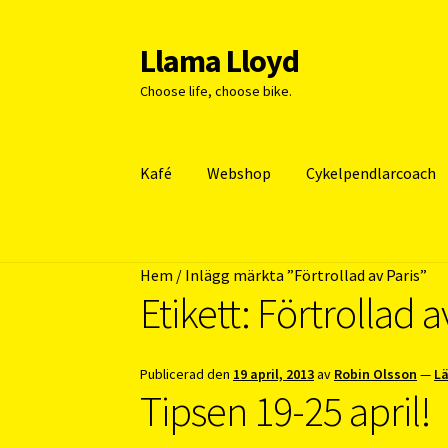
Llama Lloyd
Hoppa
Hoppa
till
till
Choose life, choose bike.
navigering
innehåll
Kafé
Webshop
Cykelpendlarcoach
Hem
/
Inlägg märkta ”Förtrollad av Paris”
Etikett:
Förtrollad a
Publicerad den
19 april, 2013
av
Robin Olsson
—
L
Tipsen 19-25 april!