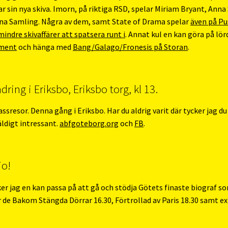
 sin nya skiva. Imorn, på riktiga RSD, spelar Miriam Bryant, Anna 
ina Samling. Några av dem, samt State of Drama spelar
även på Pu
mindre skivaffärer att spatsera runt i
. Annat kul en kan göra på lö
ement
och hänga med
Bang/Galago/Fronesis på Storan
.
ring i Eriksbo, Eriksbo torg, kl 13.
sresor. Denna gång i Eriksbo. Har du aldrig varit där tycker jag du 
äldigt intressant.
abfgoteborg.org
och
FB
.
io!
er jag en kan passa på att gå och stödja Götets finaste biograf so
 de Bakom Stängda Dörrar 16.30, Förtrollad av Paris 18.30 samt ex