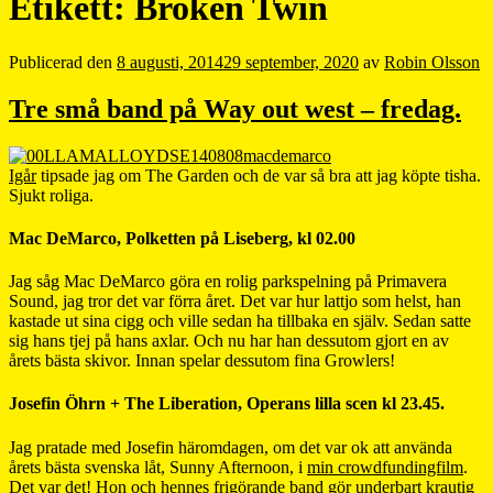
Etikett:
Broken Twin
Publicerad den
8 augusti, 2014
29 september, 2020
av
Robin Olsson
Tre små band på Way out west – fredag.
Igår
tipsade jag om The Garden och de var så bra att jag köpte tisha.
Sjukt roliga.
Mac DeMarco, Polketten på Liseberg, kl 02.00
Jag såg Mac DeMarco göra en rolig parkspelning på Primavera
Sound, jag tror det var förra året. Det var hur lattjo som helst, han
kastade ut sina cigg och ville sedan ha tillbaka en själv. Sedan satte
sig hans tjej på hans axlar. Och nu har han dessutom gjort en av
årets bästa skivor. Innan spelar dessutom fina Growlers!
Josefin Öhrn + The Liberation, Operans lilla scen kl 23.45.
Jag pratade med Josefin häromdagen, om det var ok att använda
årets bästa svenska låt, Sunny Afternoon, i
min crowdfundingfilm
.
Det var det! Hon och hennes frigörande band gör underbart krautig