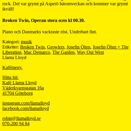
rock. Det var grymt på Asperö häromveckan och kommer var grymt
ikväll!
Broken Twin, Operan stora scen kl 00.30.
Piano och Danmarks vackraste röst. Underbart fint.
Kategori:
musik
Etiketter:
Broken Twin
,
Growlers
,
Josefin Öhrn
,
Josefin Öhrn + The
Liberation
,
Mac Demarco
,
The Garden
,
Way Out West
Llama Lloyd
Kafémeny.
Hitta hit:
Kafé Llama Lloyd
Väderkvarnsgatan 16a
41704 Göteborg
instagram.com/llamalloyd
facebook.com/llamalloyd
robin@llamalloyd.se
070-200 94 84