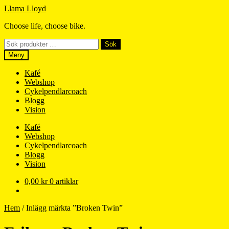
Hoppa
Hoppa
Llama Lloyd
till
till
Choose life, choose bike.
navigering
innehåll
Sök
Sök
efter:
Meny
Kafé
Webshop
Cykelpendlarcoach
Blogg
Vision
Kafé
Webshop
Cykelpendlarcoach
Blogg
Vision
0,00
kr
0 artiklar
Hem
/
Inlägg märkta ”Broken Twin”