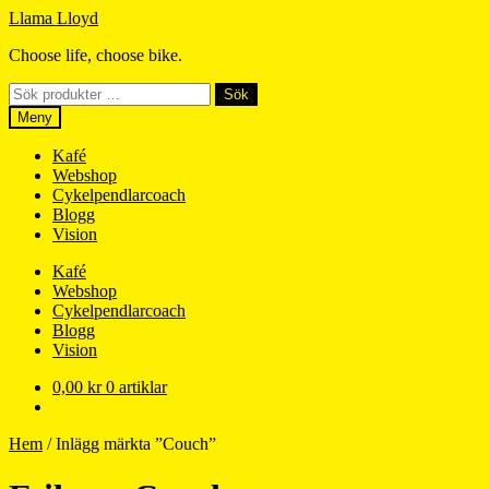
Hoppa
Hoppa
Llama Lloyd
till
till
Choose life, choose bike.
navigering
innehåll
Sök
Sök
efter:
Meny
Kafé
Webshop
Cykelpendlarcoach
Blogg
Vision
Kafé
Webshop
Cykelpendlarcoach
Blogg
Vision
0,00
kr
0 artiklar
Hem
/
Inlägg märkta ”Couch”