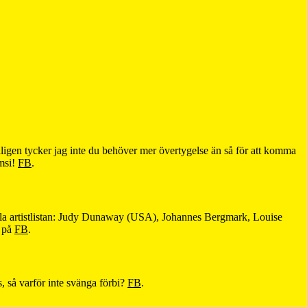
onligen tycker jag inte du behöver mer övertygelse än så för att komma
omsi!
FB
.
ela artistlistan: Judy Dunaway (USA), Johannes Bergmark, Louise
r på
FB
.
, så varför inte svänga förbi?
FB
.