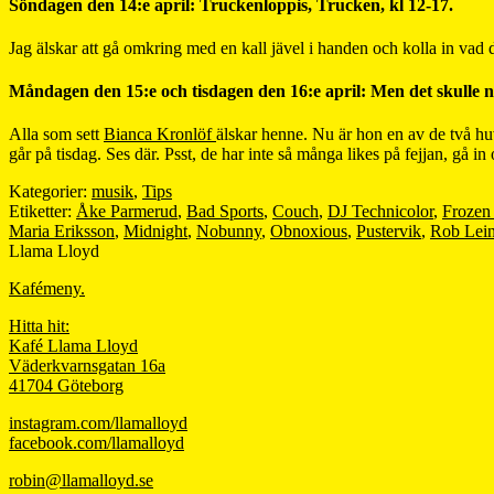
Söndagen den 14:e april: Truckenloppis, Trucken, kl 12-17.
Jag älskar att gå omkring med en kall jävel i handen och kolla in vad d
Måndagen den 15:e och tisdagen den 16:e april: Men det skulle ni 
Alla som sett
Bianca Kronlöf
älskar henne. Nu är hon en av de två hu
går på tisdag. Ses där. Psst, de har inte så många likes på fejjan, gå i
Kategorier:
musik
,
Tips
Etiketter:
Åke Parmerud
,
Bad Sports
,
Couch
,
DJ Technicolor
,
Frozen
Maria Eriksson
,
Midnight
,
Nobunny
,
Obnoxious
,
Pustervik
,
Rob Lein
Llama Lloyd
Kafémeny.
Hitta hit:
Kafé Llama Lloyd
Väderkvarnsgatan 16a
41704 Göteborg
instagram.com/llamalloyd
facebook.com/llamalloyd
robin@llamalloyd.se