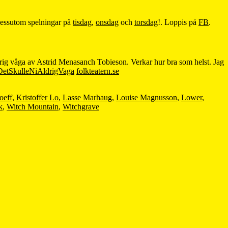
r dessutom spelningar på
tisdag
,
onsdag
och
torsdag
!. Loppis på
FB
.
drig våga av Astrid Menasanch Tobieson. Verkar hur bra som helst. Jag
etSkulleNiAldrigVaga
folkteatern.se
oeff
,
Kristoffer Lo
,
Lasse Marhaug
,
Louise Magnusson
,
Lower
,
k
,
Witch Mountain
,
Witchgrave