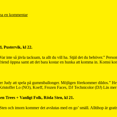
a en kommentar
, Pustervik, kl 22.
r inte så jävla tacksam, ta allt du vill ha. Stjäl det du behöver.” Pers
 friend öppna samt att det bara kostar en hunka att komma in. Komsi k
mer Judy att spela på gummiballonger. Möjligen förekommer dildos.” H
istoffer Lo (NO), Koeff, Frozen Faces, DJ Technicolor (DJ) Läs me
 Trees + Vanligt Folk, Röda Sten, kl 21.
Sten och imorn kommer det avslutas med en go’ smäll. Alltihop är gratis