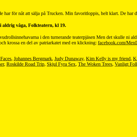
e har för nåt att sälja på Trucken. Min favoritloppis, helt klart. De ha
aldrig våga, Folkteatern, kl 19.
vudrollsinnehavarna i den turnerande teaterpjäsen Men det skulle ni al
n och krossa en del av patriarkatet med en klickning:
facebook.com/MenD
 Faces
,
Johannes Bergmark
,
Judy Dunaway
,
Kim Kelly is my friend
,
K
er
,
Roskilde Road Trip
,
Skjul Fyra Sex
,
The Woken Trees
,
Vanligt Fol