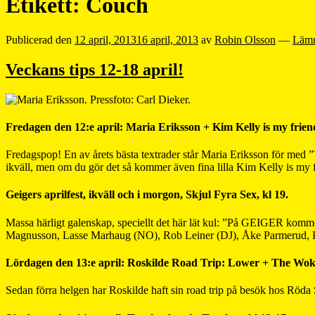
Etikett:
Couch
Publicerad den
12 april, 2013
16 april, 2013
av
Robin Olsson
—
Lämn
Veckans tips 12-18 april!
Fredagen den 12:e april: Maria Eriksson + Kim Kelly is my friend
Fredagspop! En av årets bästa textrader står Maria Eriksson för med ”Va
ikväll, men om du gör det så kommer även fina lilla Kim Kelly is my
Geigers aprilfest, ikväll och i morgon, Skjul Fyra Sex, kl 19.
Massa härligt galenskap, speciellt det här lät kul: ”På GEIGER kom
Magnusson, Lasse Marhaug (NO), Rob Leiner (DJ), Åke Parmerud, Kr
Lördagen den 13:e april: Roskilde Road Trip: Lower + The Woken
Sedan förra helgen har Roskilde haft sin road trip på besök hos Röda 