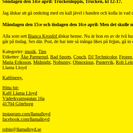
Söndagen den 14:e april: Truckenloppis, Trucken, kl 12-17.
Jag älskar att gå omkring med en kall jävel i handen och kolla in vad d
Måndagen den 15:e och tisdagen den 16:e april: Men det skulle ni 
Alla som sett
Bianca Kronlöf
älskar henne. Nu är hon en av de två hu
går på tisdag. Ses där. Psst, de har inte så många likes på fejjan, gå i
Kategorier:
musik
,
Tips
Etiketter:
Åke Parmerud
,
Bad Sports
,
Couch
,
DJ Technicolor
,
Frozen
Maria Eriksson
,
Midnight
,
Nobunny
,
Obnoxious
,
Pustervik
,
Rob Lein
Llama Lloyd
Kafémeny.
Hitta hit:
Kafé Llama Lloyd
Väderkvarnsgatan 16a
41704 Göteborg
instagram.com/llamalloyd
facebook.com/llamalloyd
robin@llamalloyd.se