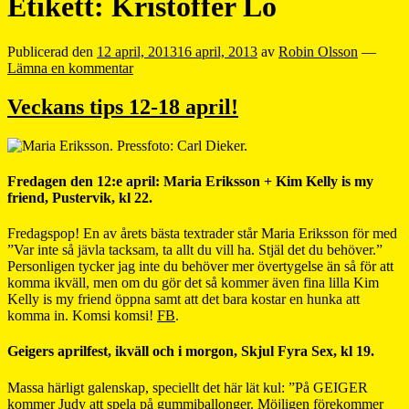
Etikett:
Kristoffer Lo
Publicerad den
12 april, 2013
16 april, 2013
av
Robin Olsson
—
Lämna en kommentar
Veckans tips 12-18 april!
Fredagen den 12:e april: Maria Eriksson + Kim Kelly is my
friend, Pustervik, kl 22.
Fredagspop! En av årets bästa textrader står Maria Eriksson för med
”Var inte så jävla tacksam, ta allt du vill ha. Stjäl det du behöver.”
Personligen tycker jag inte du behöver mer övertygelse än så för att
komma ikväll, men om du gör det så kommer även fina lilla Kim
Kelly is my friend öppna samt att det bara kostar en hunka att
komma in. Komsi komsi!
FB
.
Geigers aprilfest, ikväll och i morgon, Skjul Fyra Sex, kl 19.
Massa härligt galenskap, speciellt det här lät kul: ”På GEIGER
kommer Judy att spela på gummiballonger. Möjligen förekommer