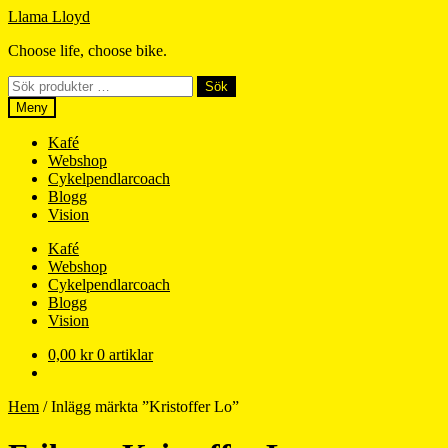
Hoppa
Hoppa
Llama Lloyd
till
till
Choose life, choose bike.
navigering
innehåll
Sök
Sök
efter:
Meny
Kafé
Webshop
Cykelpendlarcoach
Blogg
Vision
Kafé
Webshop
Cykelpendlarcoach
Blogg
Vision
0,00
kr
0 artiklar
Hem
/
Inlägg märkta ”Kristoffer Lo”