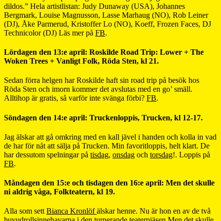
dildos.” Hela artistlistan: Judy Dunaway (USA), Johannes
Bergmark, Louise Magnusson, Lasse Marhaug (NO), Rob Leiner
(DJ), Åke Parmerud, Kristoffer Lo (NO), Koeff, Frozen Faces, DJ
Technicolor (DJ) Läs mer på
FB
.
Lördagen den 13:e april: Roskilde Road Trip: Lower + The
Woken Trees + Vanligt Folk, Röda Sten, kl 21.
Sedan förra helgen har Roskilde haft sin road trip på besök hos
Röda Sten och imorn kommer det avslutas med en go’ smäll.
Alltihop är gratis, så varför inte svänga förbi?
FB
.
Söndagen den 14:e april: Truckenloppis, Trucken, kl 12-17.
Jag älskar att gå omkring med en kall jävel i handen och kolla in vad
de har för nåt att sälja på Trucken. Min favoritloppis, helt klart. De
har dessutom spelningar på
tisdag
,
onsdag
och
torsdag
!. Loppis på
FB
.
Måndagen den 15:e och tisdagen den 16:e april: Men det skulle
ni aldrig våga, Folkteatern, kl 19.
Alla som sett
Bianca Kronlöf
älskar henne. Nu är hon en av de två
huvudrollsinnehavarna i den turnerande teaterpjäsen Men det skulle