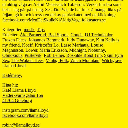
ni aldrig våga av Astrid Menasanch Tobieson. Verkar hur bra som
helst. Jag går på tisdag. Ses där. Psst, de har inte så många likes på
fejjan, gå in och krossa en del av patriarkatet med en klickning:
facebook.com/MenDetSkulleNiAldrigVaga
folkteatern.se
Kategorier:
musik
,
Tips
Etiketter:
Åke Parmerud
,
Bad Sports
,
Couch
,
DJ Technicolor
,
Frozen Faces
,
Johannes Bergmark
,
Judy Dunaway
,
Kim Kelly is
my friend
,
Koeff
,
Kristoffer Lo
,
Lasse Marhaug
,
Louise
Magnusson
,
Lower
,
Maria Eriksson
,
Midnight
,
Nobunny
,
Obnoxious
,
Pustervik
,
Rob Leiner
,
Roskilde Road Trip
,
Skjul Fyra
Sex
,
The Woken Trees
,
Vanligt Folk
,
Witch Mountain
,
Witchgrave
Llama Lloyd
Kafémeny.
Hitta hit:
Kafé Llama Lloyd
Väderkvarnsgatan 16a
41704 Göteborg
instagram.com/llamalloyd
facebook.com/llamalloyd
robin@llamalloyd.se