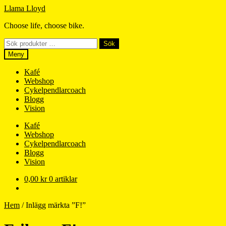
Hoppa
Hoppa
Llama Lloyd
till
till
Choose life, choose bike.
navigering
innehåll
Sök
Sök
efter:
Meny
Kafé
Webshop
Cykelpendlarcoach
Blogg
Vision
Kafé
Webshop
Cykelpendlarcoach
Blogg
Vision
0,00
kr
0 artiklar
Hem
/
Inlägg märkta ”F!”