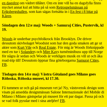
en dagsfest
om vädret tillåter. Om en inte vill ha en dagsfylla finns
mycket annat kul att hitta på så som
Retrospelsmässan på
Eriksbergshallen
, som kan sägas fortsätta in i
En fest i 8 bitar på
Kåren
.
Söndagen den 12:e maj: Woods + Samuraj Cities, Pustervik, kl
19.
Woods
är underbar psychfolkrock från Brooklyn. De driver
dessutom skivbolaget Woodsist som har den goda smaken att ge ut
akter som
Kurt Vile
och
Real Estate
. För mig är Woods förknippade
med en tur i
Solander
s och
Mire Kay
s turnéminibuss upp till Norge
för några år sedan och Woods är verkligen musik en vill ut och åka
road-trip till! Dessutom öppnar fina göteborgarna
Samuraj Cities
.
FB
.
Tisdagen den 14:e maj: Västra Götaland goes Milano goes
Röhsska, Röhsska museet, kl 17.30.
Få tummen ur och gå på museum vet ja! Ny, västsvensk design som
visats på ansedda designmässan Salone Internazionale del Mobile di
Milano i Milano gästspelar på museet för ett par dagar. Passa på och
se vad folk pysslar med i sina ateljéer!
FB
.