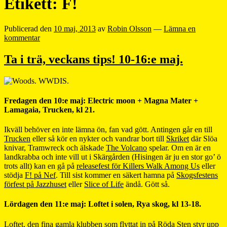
Etikett:
F!
Publicerad den
10 maj, 2013
av
Robin Olsson
—
Lämna en
kommentar
Ta i trä, veckans tips! 10-16:e maj.
Fredagen den 10:e maj: Electric moon + Magna Mater +
Lamagaia, Trucken, kl 21.
Ikväll behöver en inte lämna ön, fan vad gött. Antingen går en till
Trucken
eller så kör en nykter och vandrar bort till
Skriket
där Slöa
knivar, Tramwreck och älskade
The Volcano
spelar. Om en är en
landkrabba och inte vill ut i Skärgården (Hisingen är ju en stor go’ ö
trots allt) kan en gå på
releasefest för Killers Walk Among Us
eller
stödja
F! på Nef
. Till sist kommer en säkert hamna på
Skogsfestens
förfest på Jazzhuset
eller
Slice of Life
ändå. Gött så.
Lördagen den 11:e maj: Loftet i solen, Rya skog, kl 13-18.
Loftet, den fina gamla klubben som flyttat in på Röda Sten styr upp