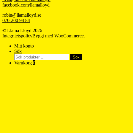
facebook.com/llamalloyd
robin@llamalloyd.se
070-200 94 84
© Llama Lloyd 2026
Integritetspolicy
Byggt med WooCommerce
.
Mitt konto
Sök
Sök
Sök
efter:
Varukorg
0