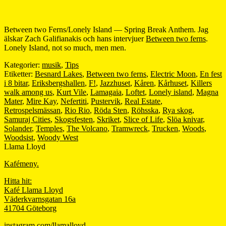
Between two Ferns/Lonely Island — Spring Break Anthem. Jag
älskar Zach Galifianakis och hans intervjuer
Between two ferns
.
Lonely Island, not so much, men men.
Kategorier:
musik
,
Tips
Etiketter:
Besnard Lakes
,
Between two ferns
,
Electric Moon
,
En fest
i 8 bitar
,
Eriksbergshallen
,
F!
,
Jazzhuset
,
Kåren
,
Kårhuset
,
Killers
walk among us
,
Kurt Vile
,
Lamagaia
,
Loftet
,
Lonely island
,
Magna
Mater
,
Mire Kay
,
Nefertiti
,
Pustervik
,
Real Estate
,
Retrospelsmässan
,
Rio Rio
,
Röda Sten
,
Röhsska
,
Rya skog
,
Samuraj Cities
,
Skogsfesten
,
Skriket
,
Slice of Life
,
Slöa knivar
,
Solander
,
Temples
,
The Volcano
,
Tramwreck
,
Trucken
,
Woods
,
Woodsist
,
Woody West
Llama Lloyd
Kafémeny.
Hitta hit:
Kafé Llama Lloyd
Väderkvarnsgatan 16a
41704 Göteborg
instagram.com/llamalloyd