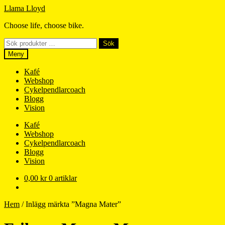
Hoppa
Hoppa
Llama Lloyd
till
till
Choose life, choose bike.
navigering
innehåll
Sök
Sök
efter:
Meny
Kafé
Webshop
Cykelpendlarcoach
Blogg
Vision
Kafé
Webshop
Cykelpendlarcoach
Blogg
Vision
0,00
kr
0 artiklar
Hem
/
Inlägg märkta ”Magna Mater”