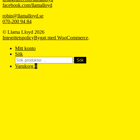
facebook.com/llamalloyd
robin@llamalloyd.se
070-200 94 84
© Llama Lloyd 2026
Integritetspolicy
Byggt med WooCommerce
.
Mitt konto
Sök
Sök
Sök
efter:
Varukorg
0