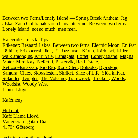
Between two Ferns/Lonely Island — Spring Break Anthem. Jag
älskar Zach Galifianakis och hans intervjuer
Between two ferns
.
Lonely Island, not so much, men men.
Kategorier:
musik
,
Tips
Etiketter:
Besnard Lakes
,
Between two ferns
,
Electric Moon
,
En fest
i 8 bitar
,
Eriksbergshallen
,
F!
,
Jazzhuset
,
Kåren
,
Kårhuset
,
Killers
walk among us
,
Kurt Vile
,
Lamagaia
,
Loftet
,
Lonely island
,
Magna
Mater
,
Mire Kay
,
Nefertiti
,
Pustervik
,
Real Estate
,
Retrospelsmässan
,
Rio Rio
,
Röda Sten
,
Röhsska
,
Rya skog
,
Samuraj Cities
,
Skogsfesten
,
Skriket
,
Slice of Life
,
Slöa knivar
,
Solander
,
Temples
,
The Volcano
,
Tramwreck
,
Trucken
,
Woods
,
Woodsist
,
Woody West
Llama Lloyd
Kafémeny.
Hitta hit:
Kafé Llama Lloyd
Väderkvarnsgatan 16a
41704 Göteborg
instagram.com/llamalloyd