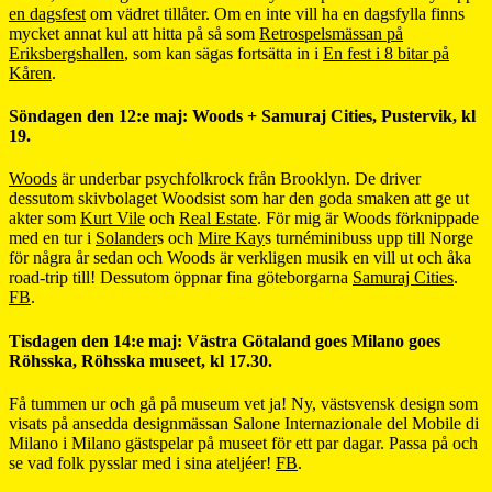
en dagsfest
om vädret tillåter. Om en inte vill ha en dagsfylla finns
mycket annat kul att hitta på så som
Retrospelsmässan på
Eriksbergshallen
, som kan sägas fortsätta in i
En fest i 8 bitar på
Kåren
.
Söndagen den 12:e maj: Woods + Samuraj Cities, Pustervik, kl
19.
Woods
är underbar psychfolkrock från Brooklyn. De driver
dessutom skivbolaget Woodsist som har den goda smaken att ge ut
akter som
Kurt Vile
och
Real Estate
. För mig är Woods förknippade
med en tur i
Solander
s och
Mire Kay
s turnéminibuss upp till Norge
för några år sedan och Woods är verkligen musik en vill ut och åka
road-trip till! Dessutom öppnar fina göteborgarna
Samuraj Cities
.
FB
.
Tisdagen den 14:e maj: Västra Götaland goes Milano goes
Röhsska, Röhsska museet, kl 17.30.
Få tummen ur och gå på museum vet ja! Ny, västsvensk design som
visats på ansedda designmässan Salone Internazionale del Mobile di
Milano i Milano gästspelar på museet för ett par dagar. Passa på och
se vad folk pysslar med i sina ateljéer!
FB
.