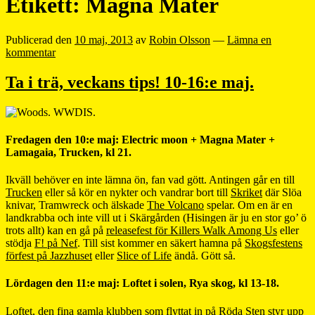
Etikett:
Magna Mater
Publicerad den
10 maj, 2013
av
Robin Olsson
—
Lämna en
kommentar
Ta i trä, veckans tips! 10-16:e maj.
Fredagen den 10:e maj: Electric moon + Magna Mater +
Lamagaia, Trucken, kl 21.
Ikväll behöver en inte lämna ön, fan vad gött. Antingen går en till
Trucken
eller så kör en nykter och vandrar bort till
Skriket
där Slöa
knivar, Tramwreck och älskade
The Volcano
spelar. Om en är en
landkrabba och inte vill ut i Skärgården (Hisingen är ju en stor go’ ö
trots allt) kan en gå på
releasefest för Killers Walk Among Us
eller
stödja
F! på Nef
. Till sist kommer en säkert hamna på
Skogsfestens
förfest på Jazzhuset
eller
Slice of Life
ändå. Gött så.
Lördagen den 11:e maj: Loftet i solen, Rya skog, kl 13-18.
Loftet, den fina gamla klubben som flyttat in på Röda Sten styr upp