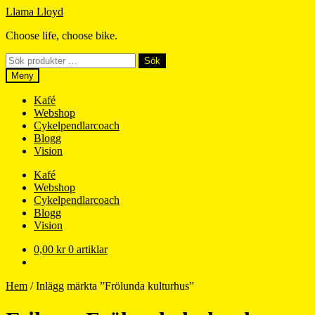
Hoppa
Hoppa
Llama Lloyd
till
till
Choose life, choose bike.
navigering
innehåll
Sök
Sök
efter:
Meny
Kafé
Webshop
Cykelpendlarcoach
Blogg
Vision
Kafé
Webshop
Cykelpendlarcoach
Blogg
Vision
0,00
kr
0 artiklar
Hem
/
Inlägg märkta ”Frölunda kulturhus”