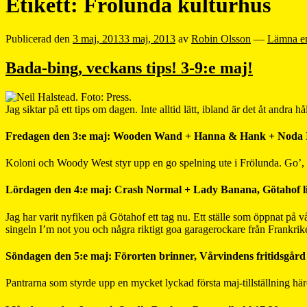
Etikett:
Frölunda kulturhus
Publicerad den
3 maj, 2013
3 maj, 2013
av
Robin Olsson
—
Lämna e
Bada-bing, veckans tips! 3-9:e maj!
Jag siktar på ett tips om dagen. Inte alltid lätt, ibland är det åt andra hål
Fredagen den 3:e maj: Wooden Wand + Hanna & Hank + Noda III
Koloni och Woody West styr upp en go spelning ute i Frölunda. Go’,
Lördagen den 4:e maj: Crash Normal + Lady Banana, Götahof liv
Jag har varit nyfiken på Götahof ett tag nu. Ett ställe som öppnat på
singeln I’m not you och några riktigt goa garagerockare från Frankrik
Söndagen den 5:e maj: Förorten brinner, Vårvindens fritidsgård 
Pantrarna som styrde upp en mycket lyckad första maj-tillställning h