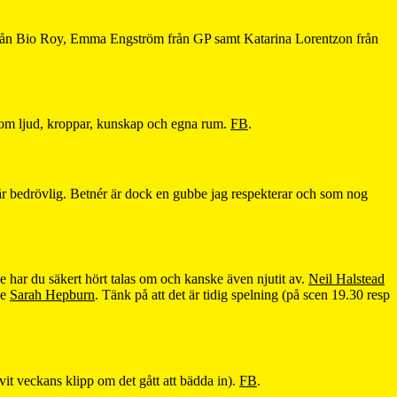
m från Bio Roy, Emma Engström från GP samt Katarina Lorentzon från
 – om ljud, kroppar, kunskap och egna rum.
FB
.
p är bedrövlig. Betnér är dock en gubbe jag respekterar och som nog
 har du säkert hört talas om och kanske även njutit av.
Neil Halstead
de
Sarah Hepburn
. Tänk på att det är tidig spelning (på scen 19.30 resp
ivit veckans klipp om det gått att bädda in).
FB
.