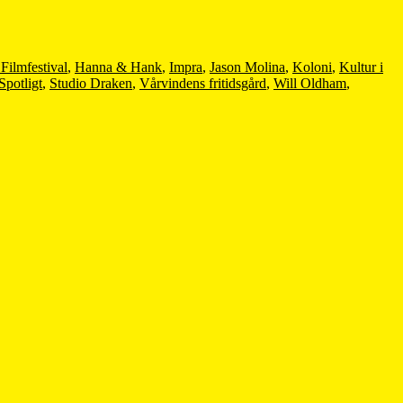
Filmfestival
,
Hanna & Hank
,
Impra
,
Jason Molina
,
Koloni
,
Kultur i
Spotligt
,
Studio Draken
,
Vårvindens fritidsgård
,
Will Oldham
,