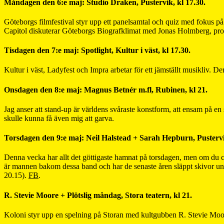
Måndagen den 6:e maj: Studio Draken, Pustervik, kl 17.30.
Göteborgs filmfestival styr upp ett panelsamtal och quiz med fokus 
Capitol diskuterar Göteborgs Biografklimat med Jonas Holmberg, prog
Tisdagen den 7:e maj: Spotlight, Kultur i väst, kl 17.30.
Kultur i väst, Ladyfest och Impra arbetar för ett jämställt musikliv. 
Onsdagen den 8:e maj: Magnus Betnér m.fl, Rubinen, kl 21.
Jag anser att stand-up är världens svåraste konstform, att ensam på en
skulle kunna få även mig att garva.
Torsdagen den 9:e maj: Neil Halstead + Sarah Hepburn, Pustervi
Denna vecka har allt det göttigaste hamnat på torsdagen, men om du cy
är mannen bakom dessa band och har de senaste åren släppt skivor u
20.15).
FB
.
R. Stevie Moore + Plötslig måndag, Stora teatern, kl 21.
Koloni styr upp en spelning på Storan med kultgubben R. Stevie Moor