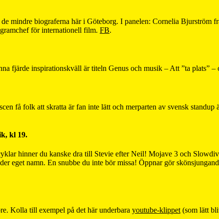
på de mindre biograferna här i Göteborg. I panelen: Cornelia Bjurströ
ramchef för internationell film.
FB
.
Denna fjärde inspirationskväll är titeln Genus och musik – Att ”ta plats”
 scen få folk att skratta är fan inte lätt och merparten av svensk standu
k, kl 19.
klar hinner du kanske dra till Stevie efter Neil! Mojave 3 och Slowdive
nder eget namn. En snubbe du inte bör missa! Öppnar gör skönsjungan
e. Kolla till exempel på det här underbara
youtube-klippet
(som lätt bl