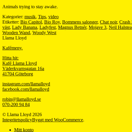
Animals trying to stay awake.
Kategorier:
musik
,
Tips
,
video
Etiketter:
Bio Capitol
,
Bio Roy
,
Bommens salonger
,
Chat noir
,
Crash
väst
,
Lady Banana
,
Ladyfest
,
Magnus Betnér
,
Mojave 3
,
Neil Halste
Wooden Wand
,
Woody West
Llama Lloyd
Kafémeny.
Hitta hit:
Kafé Llama Lloyd
Väderkvarnsgatan 16a
41704 Göteborg
instagram.com/llamalloyd
facebook.com/llamalloyd
robin@llamalloyd.se
070-200 94 84
© Llama Lloyd 2026
Integritetspolicy
Byggt med WooCommerce
.
Mitt konto