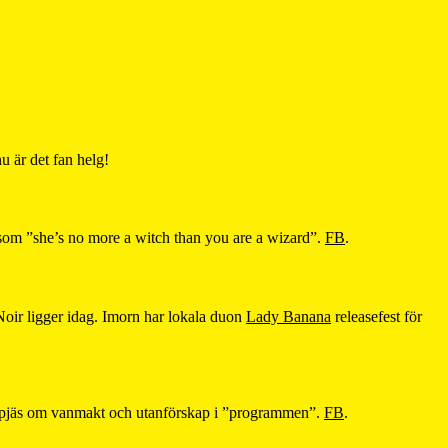
 nu är det fan helg!
som ”she’s no more a witch than you are a wizard”.
FB
.
 Noir ligger idag. Imorn har lokala duon
Lady Banana
releasefest för
aterpjäs om vanmakt och utanförskap i ”programmen”.
FB
.