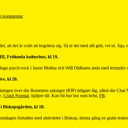
n kommentar
let, att det är svårt att begränsa sig. Så är det med allt gött, vet ni. Jaja,
, Frölunda kulturhus, kl 19.
 lugn psych-rock i Jason Molina och Will Oldhams anda med textrader 
e, kl 20.
 våningen över där Bommens salonger (RIP) tidigare låg, alltså där Chat
e,
Crash Normal
, hjälper till. Kan bli hur bra som helst.
FB
.
i Biskopsgården, kl 18.
äromdagen fortsätter med aktiviteter i Biskop, denna gång en gratis te