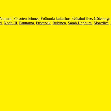
 Normal
,
Förorten brinner
,
Frölunda kulturhus
,
Götahof live
,
Göteborgs 
ad
,
Noda III
,
Pantrarna
,
Pustervik
,
Rubinen
,
Sarah Hepburn
,
Slowdive
,