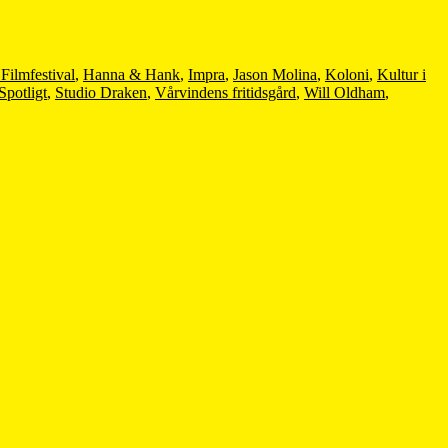
Filmfestival
,
Hanna & Hank
,
Impra
,
Jason Molina
,
Koloni
,
Kultur i
Spotligt
,
Studio Draken
,
Vårvindens fritidsgård
,
Will Oldham
,