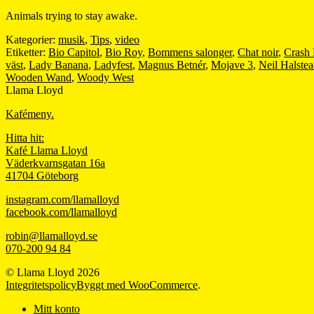
Animals trying to stay awake.
Kategorier:
musik
,
Tips
,
video
Etiketter:
Bio Capitol
,
Bio Roy
,
Bommens salonger
,
Chat noir
,
Crash
väst
,
Lady Banana
,
Ladyfest
,
Magnus Betnér
,
Mojave 3
,
Neil Halste
Wooden Wand
,
Woody West
Llama Lloyd
Kafémeny.
Hitta hit:
Kafé Llama Lloyd
Väderkvarnsgatan 16a
41704 Göteborg
instagram.com/llamalloyd
facebook.com/llamalloyd
robin@llamalloyd.se
070-200 94 84
© Llama Lloyd 2026
Integritetspolicy
Byggt med WooCommerce
.
Mitt konto