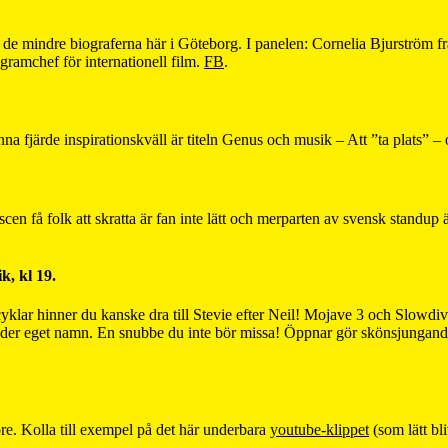
på de mindre biograferna här i Göteborg. I panelen: Cornelia Bjurströ
ramchef för internationell film.
FB
.
Denna fjärde inspirationskväll är titeln Genus och musik – Att ”ta plats”
 scen få folk att skratta är fan inte lätt och merparten av svensk standu
k, kl 19.
klar hinner du kanske dra till Stevie efter Neil! Mojave 3 och Slowdive
nder eget namn. En snubbe du inte bör missa! Öppnar gör skönsjungan
e. Kolla till exempel på det här underbara
youtube-klippet
(som lätt bl