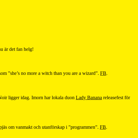
 nu är det fan helg!
som ”she’s no more a witch than you are a wizard”.
FB
.
 Noir ligger idag. Imorn har lokala duon
Lady Banana
releasefest för
aterpjäs om vanmakt och utanförskap i ”programmen”.
FB
.