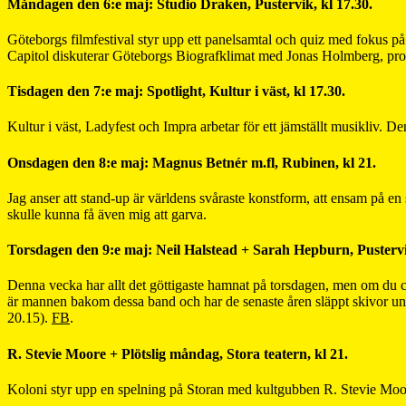
Måndagen den 6:e maj: Studio Draken, Pustervik, kl 17.30.
Göteborgs filmfestival styr upp ett panelsamtal och quiz med fokus 
Capitol diskuterar Göteborgs Biografklimat med Jonas Holmberg, prog
Tisdagen den 7:e maj: Spotlight, Kultur i väst, kl 17.30.
Kultur i väst, Ladyfest och Impra arbetar för ett jämställt musikliv. 
Onsdagen den 8:e maj: Magnus Betnér m.fl, Rubinen, kl 21.
Jag anser att stand-up är världens svåraste konstform, att ensam på en
skulle kunna få även mig att garva.
Torsdagen den 9:e maj: Neil Halstead + Sarah Hepburn, Pustervi
Denna vecka har allt det göttigaste hamnat på torsdagen, men om du cy
är mannen bakom dessa band och har de senaste åren släppt skivor u
20.15).
FB
.
R. Stevie Moore + Plötslig måndag, Stora teatern, kl 21.
Koloni styr upp en spelning på Storan med kultgubben R. Stevie Moor