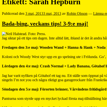
Etikett:
Sarah Hepburn
Publicerad den
3 maj, 2013
3 maj, 2013
av
Robin Olsson
—
Lämna e
Bada-bing, veckans tips! 3-9:e maj!
Jag siktar på ett tips om dagen. Inte alltid lätt, ibland är det åt andra hål
Fredagen den 3:e maj: Wooden Wand + Hanna & Hank + Noda III
Koloni och Woody West styr upp en go spelning ute i Frölunda. Go’,
Lördagen den 4:e maj: Crash Normal + Lady Banana, Götahof liv
Jag har varit nyfiken på Götahof ett tag nu. Ett ställe som öppnat på
singeln I’m not you och några riktigt goa garagerockare från Frankrik
Söndagen den 5:e maj: Förorten brinner, Vårvindens fritidsgård 
Pantrarna som styrde upp en mycket lyckad första maj-tillställning h