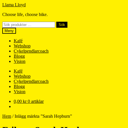
Hoppa
Hoppa
Llama Lloyd
till
till
Choose life, choose bike.
navigering
innehåll
Sök
Sök
efter:
Meny
Kafé
Webshop
Cykelpendlarcoach
Blogg
Vision
Kafé
Webshop
Cykelpendlarcoach
Blogg
Vision
0,00
kr
0 artiklar
Hem
/
Inlägg märkta ”Sarah Hepburn”