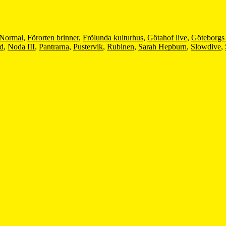
 Normal
,
Förorten brinner
,
Frölunda kulturhus
,
Götahof live
,
Göteborgs 
ad
,
Noda III
,
Pantrarna
,
Pustervik
,
Rubinen
,
Sarah Hepburn
,
Slowdive
,