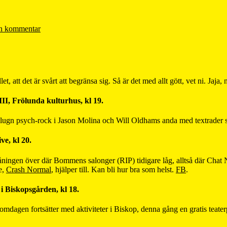
n kommentar
let, att det är svårt att begränsa sig. Så är det med allt gött, vet ni. Jaja,
, Frölunda kulturhus, kl 19.
 lugn psych-rock i Jason Molina och Will Oldhams anda med textrader 
e, kl 20.
 våningen över där Bommens salonger (RIP) tidigare låg, alltså där Chat
e,
Crash Normal
, hjälper till. Kan bli hur bra som helst.
FB
.
i Biskopsgården, kl 18.
äromdagen fortsätter med aktiviteter i Biskop, denna gång en gratis te