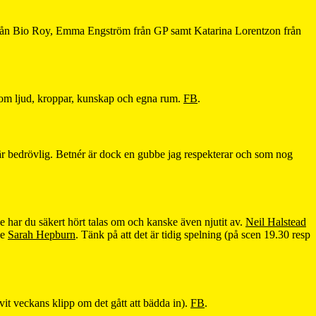
m från Bio Roy, Emma Engström från GP samt Katarina Lorentzon från
 – om ljud, kroppar, kunskap och egna rum.
FB
.
p är bedrövlig. Betnér är dock en gubbe jag respekterar och som nog
 har du säkert hört talas om och kanske även njutit av.
Neil Halstead
de
Sarah Hepburn
. Tänk på att det är tidig spelning (på scen 19.30 resp
ivit veckans klipp om det gått att bädda in).
FB
.