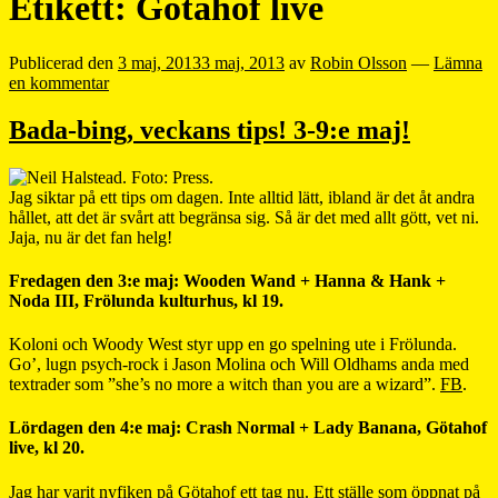
Etikett:
Götahof live
Publicerad den
3 maj, 2013
3 maj, 2013
av
Robin Olsson
—
Lämna
en kommentar
Bada-bing, veckans tips! 3-9:e maj!
Jag siktar på ett tips om dagen. Inte alltid lätt, ibland är det åt andra
hållet, att det är svårt att begränsa sig. Så är det med allt gött, vet ni.
Jaja, nu är det fan helg!
Fredagen den 3:e maj: Wooden Wand + Hanna & Hank +
Noda III, Frölunda kulturhus, kl 19.
Koloni och Woody West styr upp en go spelning ute i Frölunda.
Go’, lugn psych-rock i Jason Molina och Will Oldhams anda med
textrader som ”she’s no more a witch than you are a wizard”.
FB
.
Lördagen den 4:e maj: Crash Normal + Lady Banana, Götahof
live, kl 20.
Jag har varit nyfiken på Götahof ett tag nu. Ett ställe som öppnat på