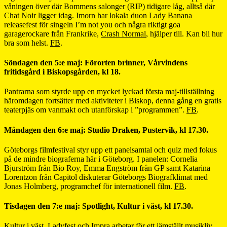
våningen över där Bommens salonger (RIP) tidigare låg, alltså där
Chat Noir ligger idag. Imorn har lokala duon
Lady Banana
releasefest för singeln I’m not you och några riktigt goa
garagerockare från Frankrike,
Crash Normal
, hjälper till. Kan bli hur
bra som helst.
FB
.
Söndagen den 5:e maj: Förorten brinner, Vårvindens
fritidsgård i Biskopsgården, kl 18.
Pantrarna som styrde upp en mycket lyckad första maj-tillställning
häromdagen fortsätter med aktiviteter i Biskop, denna gång en gratis
teaterpjäs om vanmakt och utanförskap i ”programmen”.
FB
.
Måndagen den 6:e maj: Studio Draken, Pustervik, kl 17.30.
Göteborgs filmfestival styr upp ett panelsamtal och quiz med fokus
på de mindre biograferna här i Göteborg. I panelen: Cornelia
Bjurström från Bio Roy, Emma Engström från GP samt Katarina
Lorentzon från Capitol diskuterar Göteborgs Biografklimat med
Jonas Holmberg, programchef för internationell film.
FB
.
Tisdagen den 7:e maj: Spotlight, Kultur i väst, kl 17.30.
Kultur i väst, Ladyfest och Impra arbetar för ett jämställt musikliv.