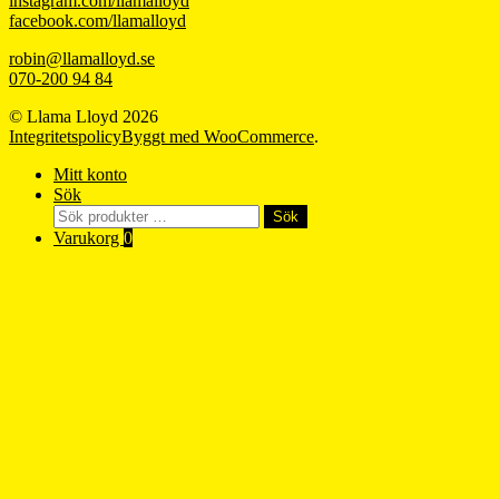
instagram.com/llamalloyd
facebook.com/llamalloyd
robin@llamalloyd.se
070-200 94 84
© Llama Lloyd 2026
Integritetspolicy
Byggt med WooCommerce
.
Mitt konto
Sök
Sök
Sök
efter:
Varukorg
0