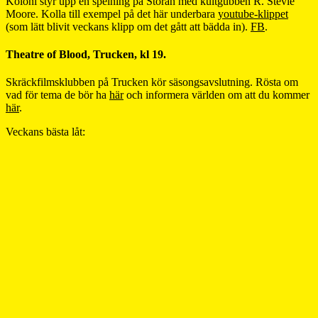
Koloni styr upp en spelning på Storan med kultgubben R. Stevie
Moore. Kolla till exempel på det här underbara
youtube-klippet
(som lätt blivit veckans klipp om det gått att bädda in).
FB
.
Theatre of Blood, Trucken, kl 19.
Skräckfilmsklubben på Trucken kör säsongsavslutning. Rösta om
vad för tema de bör ha
här
och informera världen om att du kommer
här
.
Veckans bästa låt: