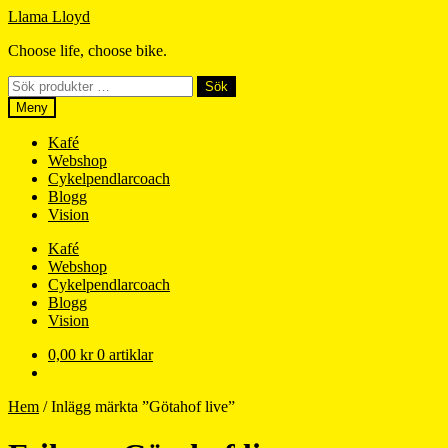
Hoppa
Hoppa
Llama Lloyd
till
till
Choose life, choose bike.
navigering
innehåll
Sök
Sök
efter:
Meny
Kafé
Webshop
Cykelpendlarcoach
Blogg
Vision
Kafé
Webshop
Cykelpendlarcoach
Blogg
Vision
0,00
kr
0 artiklar
Hem
/
Inlägg märkta ”Götahof live”