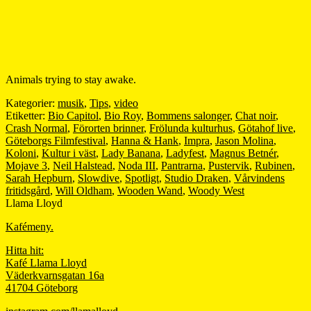
Animals trying to stay awake.
Kategorier:
musik
,
Tips
,
video
Etiketter:
Bio Capitol
,
Bio Roy
,
Bommens salonger
,
Chat noir
,
Crash Normal
,
Förorten brinner
,
Frölunda kulturhus
,
Götahof live
,
Göteborgs Filmfestival
,
Hanna & Hank
,
Impra
,
Jason Molina
,
Koloni
,
Kultur i väst
,
Lady Banana
,
Ladyfest
,
Magnus Betnér
,
Mojave 3
,
Neil Halstead
,
Noda III
,
Pantrarna
,
Pustervik
,
Rubinen
,
Sarah Hepburn
,
Slowdive
,
Spotligt
,
Studio Draken
,
Vårvindens
fritidsgård
,
Will Oldham
,
Wooden Wand
,
Woody West
Llama Lloyd
Kafémeny.
Hitta hit:
Kafé Llama Lloyd
Väderkvarnsgatan 16a
41704 Göteborg