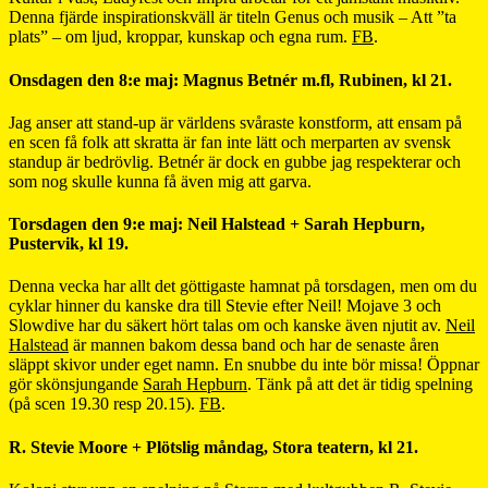
Denna fjärde inspirationskväll är titeln Genus och musik – Att ”ta
plats” – om ljud, kroppar, kunskap och egna rum.
FB
.
Onsdagen den 8:e maj: Magnus Betnér m.fl, Rubinen, kl 21.
Jag anser att stand-up är världens svåraste konstform, att ensam på
en scen få folk att skratta är fan inte lätt och merparten av svensk
standup är bedrövlig. Betnér är dock en gubbe jag respekterar och
som nog skulle kunna få även mig att garva.
Torsdagen den 9:e maj: Neil Halstead + Sarah Hepburn,
Pustervik, kl 19.
Denna vecka har allt det göttigaste hamnat på torsdagen, men om du
cyklar hinner du kanske dra till Stevie efter Neil! Mojave 3 och
Slowdive har du säkert hört talas om och kanske även njutit av.
Neil
Halstead
är mannen bakom dessa band och har de senaste åren
släppt skivor under eget namn. En snubbe du inte bör missa! Öppnar
gör skönsjungande
Sarah Hepburn
. Tänk på att det är tidig spelning
(på scen 19.30 resp 20.15).
FB
.
R. Stevie Moore + Plötslig måndag, Stora teatern, kl 21.