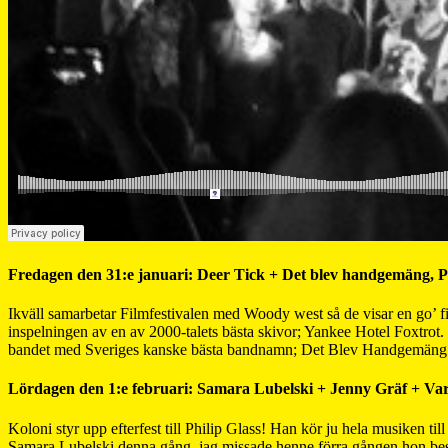
Fredagen den 31:e januari: Deer Tick + Det blev handgemäng, Pu
Ikväll samarbetar Filmfestivalen med Woody west så de visar en go’ 
inspelningen av en av 2000-talets bästa skivor; Yankee Hotel Foxtrot. 
bandet med Sveriges kanske bästa bandnamn; Det Blev Handgemäng. Oc
Lördagen den 1:e februari: Samara Lubelski + Jenny Gräf + Vario
Koloni styr upp efterfest till Philip Glass! Han kör ju hela musiken til
Samara Lubelski denna gång, jag missade henne förra gången hon be