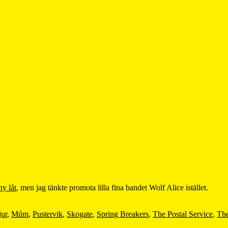
ny låt
, men jag tänkte promota lilla fina bandet Wolf Alice istället.
jur
,
Múm
,
Pustervik
,
Skogate
,
Spring Breakers
,
The Postal Service
,
The