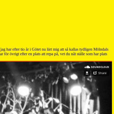
jag har efter tio år i Götet nu lärt mig att så kallas tydligen Mölndals
 för övrigt efter en plats att repa på, vet du nåt ställe som har plats