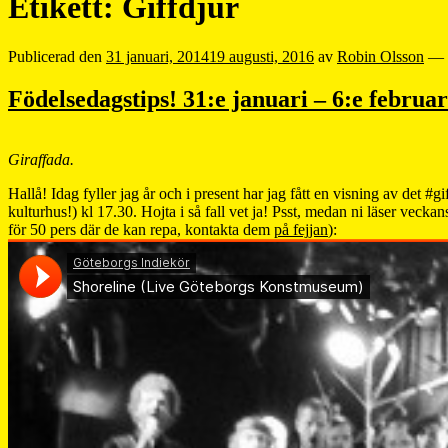
Etikett:
Giffdjur
Publicerad den
31 januari, 2014
19 augusti, 2016
av
Robin Olsson
—
Födelsedagstips! 31:e januari – 6:e februar
Giraffada.
Hallå! Idag fyller jag år och i present har jag fått en visning av det #gi
kulturhus!) kl 17.30. Hojta i så fall vet ja! Psst, medan ni läser veckan
för 50 pers där de kan repa, kontakta dem
på fejjan
):