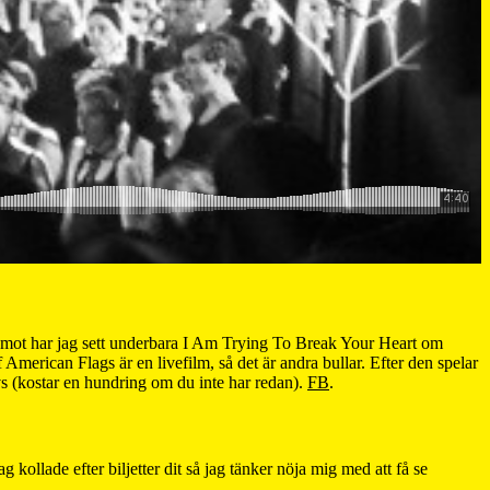
remot har jag sett underbara I Am Trying To Break Your Heart om
merican Flags är en livefilm, så det är andra bullar. Efter den spelar
 (kostar en hundring om du inte har redan).
FB
.
 kollade efter biljetter dit så jag tänker nöja mig med att få se