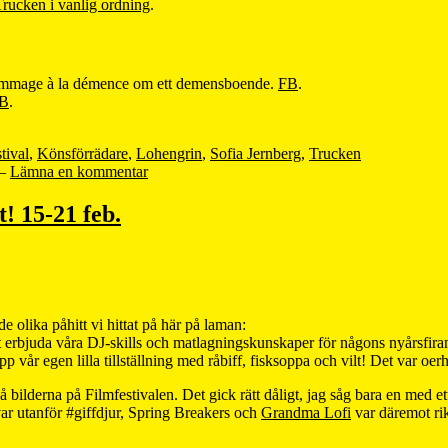
Trucken i vanlig ordning
.
ommage à la démence om ett demensboende.
FB
.
B
.
tival
,
Könsförrädare
,
Lohengrin
,
Sofia Jernberg
,
Trucken
—
Lämna en kommentar
! 15-21 feb.
e olika påhitt vi hittat på här på laman:
t erbjuda våra DJ-skills och matlagningskunskaper för någons nyårsfira
p vår egen lilla tillställning med råbiff, fisksoppa och vilt! Det var oerhö
å bilderna på Filmfestivalen. Det gick rätt dåligt, jag såg bara en med 
var utanför #giffdjur, Spring Breakers och
Grandma Lofi
var däremot rik