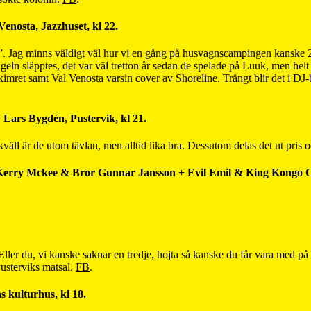
enosta, Jazzhuset, kl 22.
. Jag minns väldigt väl hur vi en gång på husvagnscampingen kanske 20
singeln släpptes, det var väl tretton år sedan de spelade på Luuk, men helt k
 Skimret samt Val Venosta varsin cover av Shoreline. Trångt blir det i 
 Lars Bygdén, Pustervik, kl 21.
äll är de utom tävlan, men alltid lika bra. Dessutom delas det ut pris och
erry Mckee & Bror Gunnar Jansson + Evil Emil & King Kongo Cob
ller du, vi kanske saknar en tredje, hojta så kanske du får vara med på 
Pusterviks matsal.
FB
.
 kulturhus, kl 18.