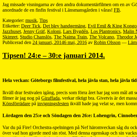
Jag missade visningarna av den andra dokumentärfilmen om en av Göteb
anordnade de en finfin festival i Länsmansgården i våras!
FB
.
Kategorier:
musik
,
Tips
Etiketter:
Deer Tick
,
Det blev handgemäng
,
Evil Emil & King Kongo
Jazzhuset
,
Jenny Gräf
,
Koloni
,
Lars Bygdén
,
Los Plantronics
,
Malin 
Skimret
,
Studio Chanslös
,
The Naima Train
,
The Volcano
,
Theodor J
Publicerad den
24 januari, 2014
6 maj, 2016
av
Robin Olsson
—
Läm
Tipsen! 24:e – 30:e januari 2014.
Hela veckan: Göteborgs filmfestival, hela jävla stan, hela jävla tid
Ikväll drar festivalen igång, precis som förra året har jag som mål att
filmer är jag nog på
Giraffada
, verkar riktigt bra. Givetvis är det m
Könsförrädare
på
invigningsfesten
ikväll hade jag velat se, men kom
Lördagen den 25:e och Söndagen den 26:e: Lohengrin, Cinnober,
Var du på Fire! Orchestra-spelningen på Nef häromveckan såg du också 
över vad hon gjorde med sin röst. Med denna egenskap och sin vackra