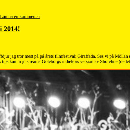
Lämna en kommentar
i 2014!
ffdjur jag tror mest på på årets filmfestival;
Giraffada
. Ses vi på Möllan (
s tips kan ni ju streama Göteborgs indiekörs version av Shoreline (de letar