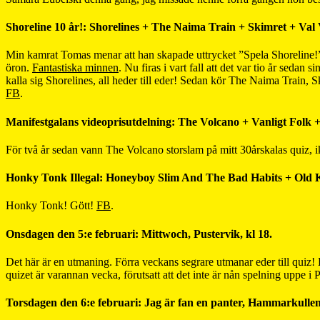
Shoreline 10 år!: Shorelines + The Naima Train + Skimret + Val V
Min kamrat Tomas menar att han skapade uttrycket ”Spela Shoreline!”
öron.
Fantastiska minnen
. Nu firas i vart fall att det var tio år sedan 
kalla sig Shorelines, all heder till eder! Sedan kör The Naima Train,
FB
.
Manifestgalans videoprisutdelning: The Volcano + Vanligt Folk +
För två år sedan vann The Volcano storslam på mitt 30årskalas quiz, ikv
Honky Tonk Illegal: Honeyboy Slim And The Bad Habits + Old K
Honky Tonk! Gött!
FB
.
Onsdagen den 5:e februari: Mittwoch, Pustervik, kl 18.
Det här är en utmaning. Förra veckans segrare utmanar eder till quiz! E
quizet är varannan vecka, förutsatt att det inte är nån spelning uppe i 
Torsdagen den 6:e februari: Jag är fan en panter, Hammarkullens