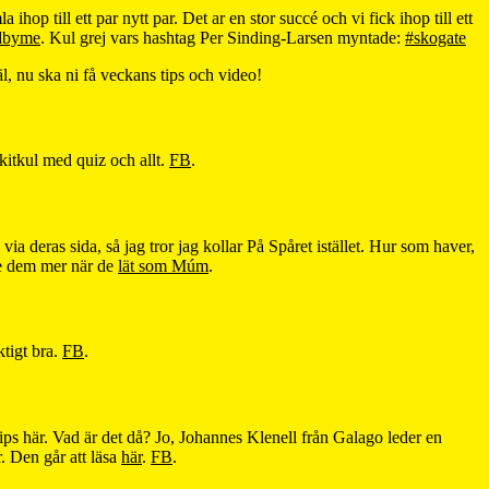
hop till ett par nytt par. Det ar en stor succé och vi fick ihop till ett
dbyme
. Kul grej vars hashtag Per Sinding-Larsen myntade:
#skogate
l, nu ska ni få veckans tips och video!
skitkul med quiz och allt.
FB
.
ia deras sida, så jag tror jag kollar På Spåret istället. Hur som haver,
ade dem mer när de
lät som Múm
.
tigt bra.
FB
.
tips här. Vad är det då? Jo, Johannes Klenell från Galago leder en
. Den går att läsa
här
.
FB
.