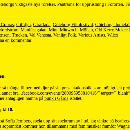
orgs viktigaste nya rörelser, Pantrarna för upprustning i Förorten. För
 Cobras
,
Giffdjur
,
Giraffada
,
Göteborg Filmfestival
,
Göteborgs Indiekö
Nordström
,
Manifestgalan
,
Mint
,
Mittwoch
,
Möllan
,
Old Kerry Mckee 
ensen
,
Trucken
,
Val Venosta
,
Vanligt Folk
,
Various Artists
,
Wilco
na en kommentar
en.
 se så många filmer med djur på sin presentationsbild som möjligt, ett p
assa annat bra, .facebook.com/events/280095958810416/” target=”_blank”>
mer antagligen hamna på
punk i Gårda
istället.
 kl 18.
Sofia Jernberg spela upp sitt spektrum av ljud, jag tänkte på beatboxare
 sopranröst kommer hon tillsammans med fem musiker framför Wagners L