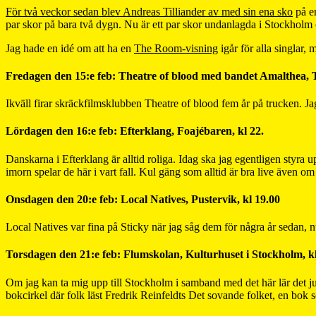
För två veckor sedan blev Andreas Tilliander av med sin ena sko
på en
par skor på bara två dygn. Nu är ett par skor undanlagda i Stockholm
Jag hade en idé om att ha en
The Room-visning
igår för alla singlar,
Fredagen den 15:e feb: Theatre of blood med bandet Amalthea, T
Ikväll firar skräckfilmsklubben Theatre of blood fem år på trucken. Jag 
Lördagen den 16:e feb: Efterklang, Foajébaren, kl 22.
Danskarna i Efterklang är alltid roliga. Idag ska jag egentligen styra 
imorn spelar de här i vart fall. Kul gäng som alltid är bra live även o
Onsdagen den 20:e feb: Local Natives, Pustervik, kl 19.00
Local Natives var fina på Sticky när jag såg dem för några år sedan, 
Torsdagen den 21:e feb: Flumskolan, Kulturhuset i Stockholm, kl
Om jag kan ta mig upp till Stockholm i samband med det här lär det ju 
bokcirkel där folk läst Fredrik Reinfeldts Det sovande folket, en bok s