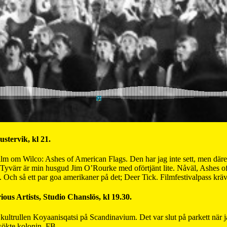
stervik, kl 21.
film om Wilco: Ashes of American Flags. Den har jag inte sett, men dä
Tyvärr är min husgud Jim O’Rourke med oförtjänt lite. Nåväl, Ashes of A
h så ett par goa amerikaner på det; Deer Tick. Filmfestivalpass krävs
us Artists, Studio Chanslös, kl 19.30.
l kultrullen Koyaanisqatsi på Scandinavium. Det var slut på parkett när jag
sökte kolonin.
FB
.