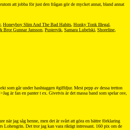
utom att jobba för just den frågan gör de mycket annat, bland annat
r
,
Honeyboy Slim And The Bad Habits
,
Honky Tonk Illegal
,
& Bror Gunnar Jansson
,
Pustervik
,
Samara Lubelski
,
Shoreline
,
rojekt som går under hashtaggen #giffdjur. Mest pepp av dessa tretton
Jag är fan en panter t ex. Givetvis är det massa band som spelar osv,
 när jag såg henne, men det är svårt att göra en bättre förklaring
ohengrin. Det tror jag kan vara riktigt intressant. 160 pix om de