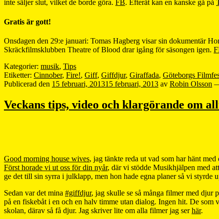
inte säljer slut, vilket de borde göra.
FB
. Efteråt kan en kanske gå på
Gratis är gott!
Onsdagen den 29:e januari: Tomas Hagberg visar sin dokumentär H
Skräckfilmsklubben Theatre of Blood drar igång för säsongen igen.
F
Kategorier:
musik
,
Tips
Etiketter:
Cinnober
,
Fire!
,
Giff
,
Giffdjur
,
Giraffada
,
Göteborgs Filmfes
Publicerad den
15 februari, 2013
15 februari, 2013
av
Robin Olsson
Veckans tips, video och klargörande om allt
Good morning house wives
, jag tänkte reda ut vad som har hänt med d
Först horade vi ut oss för din nyår
, där vi stödde Musikhjälpen med at
ge det till sin syrra i julklapp, men hon hade egna planer så vi styrde up
Sedan var det mina
#giffdjur
, jag skulle se så många filmer med djur p
på en fiskebåt i en och en halv timme utan dialog. Ingen hit. De som 
skolan, därav så få djur. Jag skriver lite om alla filmer jag ser
här
.