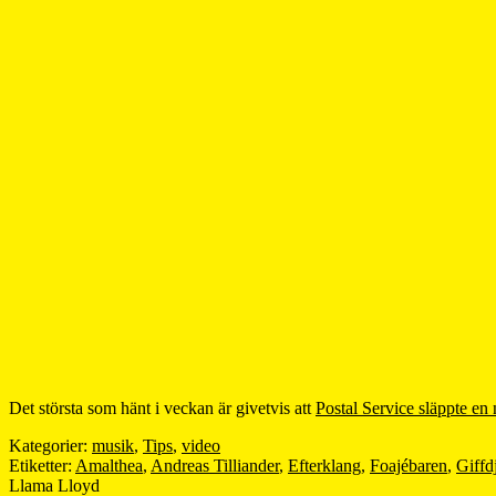
Det största som hänt i veckan är givetvis att
Postal Service släppte en 
Kategorier:
musik
,
Tips
,
video
Etiketter:
Amalthea
,
Andreas Tilliander
,
Efterklang
,
Foajébaren
,
Giffd
Llama Lloyd