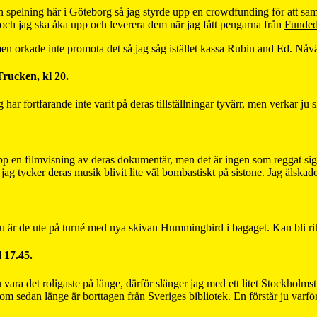
 spelning här i Göteborg så jag styrde upp en crowdfunding för att samla i
 och jag ska åka upp och leverera dem när jag fått pengarna från
Funde
 men orkade inte promota det så jag såg istället kassa Rubin and Ed. Nåvä
rucken, kl 20.
har fortfarande inte varit på deras tillställningar tyvärr, men verkar ju 
upp en filmvisning av deras dokumentär, men det är ingen som reggat sig v
m jag tycker deras musik blivit lite väl bombastiskt på sistone. Jag älsk
nu är de ute på turné med nya skivan Hummingbird i bagaget. Kan bli rik
 17.45.
vara det roligaste på länge, därför slänger jag med ett litet Stockholms
om sedan länge är borttagen från Sveriges bibliotek. En förstår ju varför