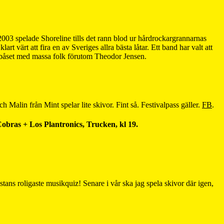
03 spelade Shoreline tills det rann blod ur hårdrockargrannarnas
lart värt att fira en av Sveriges allra bästa låtar. Ett band har valt att
DJ-båset med massa folk förutom Theodor Jensen.
 Malin från Mint spelar lite skivor. Fint så. Festivalpass gäller.
FB
.
ras + Los Plantronics, Trucken, kl 19.
stans roligaste musikquiz! Senare i vår ska jag spela skivor där igen,