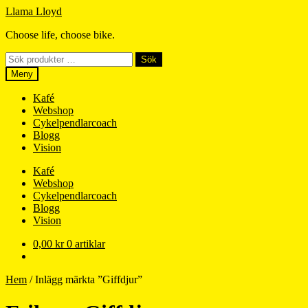
Hoppa
Hoppa
Llama Lloyd
till
till
Choose life, choose bike.
navigering
innehåll
Sök
Sök
efter:
Meny
Kafé
Webshop
Cykelpendlarcoach
Blogg
Vision
Kafé
Webshop
Cykelpendlarcoach
Blogg
Vision
0,00
kr
0 artiklar
Hem
/
Inlägg märkta ”Giffdjur”