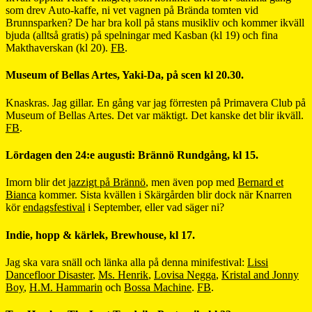
som drev Auto-kaffe, ni vet vagnen på Brända tomten vid
Brunnsparken? De har bra koll på stans musikliv och kommer ikväll
bjuda (alltså gratis) på spelningar med Kasban (kl 19) och fina
Makthaverskan (kl 20).
FB
.
Museum of Bellas Artes, Yaki-Da, på scen kl 20.30.
Knaskras. Jag gillar. En gång var jag förresten på Primavera Club på
Museum of Bellas Artes. Det var mäktigt. Det kanske det blir ikväll.
FB
.
Lördagen den 24:e augusti: Brännö Rundgång, kl 15.
Imorn blir det
jazzigt på Brännö
, men även pop med
Bernard et
Bianca
kommer. Sista kvällen i Skärgården blir dock när Knarren
kör
endagsfestival
i September, eller vad säger ni?
Indie, hopp & kärlek, Brewhouse, kl 17.
Jag ska vara snäll och länka alla på denna minifestival:
Lissi
Dancefloor Disaster
,
Ms. Henrik
,
Lovisa Negga
,
Kristal and Jonny
Boy
,
H.M. Hammarin
och
Bossa Machine
.
FB
.