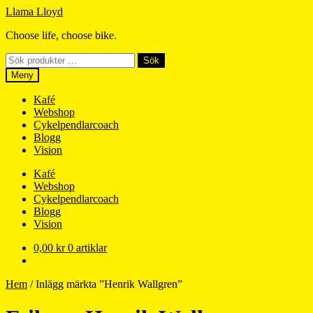
Hoppa
Hoppa
Llama Lloyd
till
till
Choose life, choose bike.
navigering
innehåll
Sök
Sök
efter:
Meny
Kafé
Webshop
Cykelpendlarcoach
Blogg
Vision
Kafé
Webshop
Cykelpendlarcoach
Blogg
Vision
0,00
kr
0 artiklar
Hem
/
Inlägg märkta ”Henrik Wallgren”