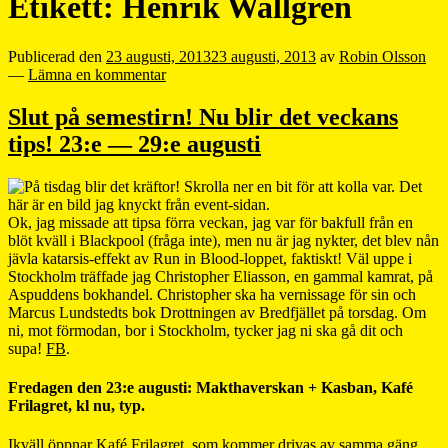
Etikett:
Henrik Wallgren
Publicerad den
23 augusti, 2013
23 augusti, 2013
av
Robin Olsson
—
Lämna en kommentar
Slut på semestirn! Nu blir det veckans
tips! 23:e — 29:e augusti
Ok, jag missade att tipsa förra veckan, jag var för bakfull från en
blöt kväll i Blackpool (fråga inte), men nu är jag nykter, det blev nån
jävla katarsis-effekt av Run in Blood-loppet, faktiskt! Väl uppe i
Stockholm träffade jag Christopher Eliasson, en gammal kamrat, på
Aspuddens bokhandel. Christopher ska ha vernissage för sin och
Marcus Lundstedts bok Drottningen av Bredfjället på torsdag. Om
ni, mot förmodan, bor i Stockholm, tycker jag ni ska gå dit och
supa!
FB
.
Fredagen den 23:e augusti: Makthaverskan + Kasban, Kafé
Frilagret, kl nu, typ.
Ikväll öppnar Kafé Frilagret, som kommer drivas av samma gäng