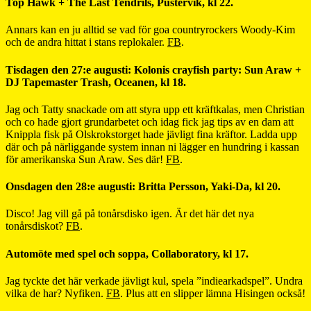
Top Hawk + The Last Tendrils, Pustervik, kl 22.
Annars kan en ju alltid se vad för goa countryrockers Woody-Kim
och de andra hittat i stans replokaler.
FB
.
Tisdagen den 27:e augusti: Kolonis crayfish party: Sun Araw +
DJ Tapemaster Trash, Oceanen, kl 18.
Jag och Tatty snackade om att styra upp ett kräftkalas, men Christian
och co hade gjort grundarbetet och idag fick jag tips av en dam att
Knippla fisk på Olskrokstorget hade jävligt fina kräftor. Ladda upp
där och på närliggande system innan ni lägger en hundring i kassan
för amerikanska Sun Araw. Ses där!
FB
.
Onsdagen den 28:e augusti: Britta Persson, Yaki-Da, kl 20.
Disco! Jag vill gå på tonårsdisko igen. Är det här det nya
tonårsdiskot?
FB
.
Automöte med spel och soppa, Collaboratory, kl 17.
Jag tyckte det här verkade jävligt kul, spela ”indiearkadspel”. Undra
vilka de har? Nyfiken.
FB
. Plus att en slipper lämna Hisingen också!