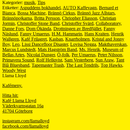
Kategorier:
musik
,
Tips
Etiketter:
Aspuddens bokhandel
,
AUTO Kaffevagn
,
Bernard et
Bianca
,
Bossa Machine
,
Brännö Cirkus
,
Brännö Jazz Allstars
,
Brännöpojkarna
,
Britta Persson
,
Chriopher Eliasson
,
Christian
Jormin
,
Christoffer Stone Band
,
Christoffer Svärd
,
Collaboratory
,
Danne Fors
,
Dom Ökända
,
Drottningen av Bredfjället
,
Fanny
Näslund
,
Fanny Umaerus
,
H.M. Hammarin
,
Hans Kraiten
,
Henrik
Wallgren
,
Kafé Frilagret
,
Kasban
,
Knarrholmen
,
Kristal and Jonny
Boy
,
Leo
,
Lissi Dancefloor Disaster
,
Lovisa Negga
,
Makthaverskan
,
Marcus Lundstedt
,
Mats Hagström Band
,
Ms. Henrik
,
Museum of
Bellas Artes
,
Nicolai Dunger
,
Ö-folk
,
Per Umaerus
,
Peter Nilsson
,
Primavera Sound
,
Rolf Hellqvist
,
Sam Vesterberg
,
Sun Araw
,
Tant
Blå Bluesband
,
Tapemaster Trash
,
The Last Tendrils
,
Top Hawks
,
Woody West
Llama Lloyd
Kafémeny.
Hitta hit:
Kafé Llama Lloyd
Väderkvarnsgatan 16a
41704 Göteborg
instagram.com/llamalloyd
facebook.com/llamalloyd