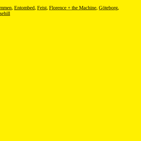
ammen
,
Entombed
,
Feist
,
Florence + the Machine
,
Göteborg
,
sehill