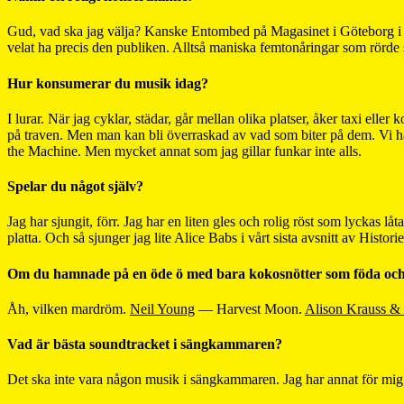
Gud, vad ska jag välja? Kanske Entombed på Magasinet i Göteborg i bör
velat ha precis den publiken. Alltså maniska femtonåringar som rörde
Hur konsumerar du musik idag?
I lurar. När jag cyklar, städar, går mellan olika platser, åker taxi el
på traven. Men man kan bli överraskad av vad som biter på dem. Vi h
the Machine. Men mycket annat som jag gillar funkar inte alls.
Spelar du något själv?
Jag har sjungit, förr. Jag har en liten gles och rolig röst som lyckas
platta. Och så sjunger jag lite Alice Babs i vårt sista avsnitt av Histori
Om du hamnade på en öde ö med bara kokosnötter som föda och en 
Åh, vilken mardröm.
Neil Young
— Harvest Moon.
Alison Krauss &
Vad är bästa soundtracket i sängkammaren?
Det ska inte vara någon musik i sängkammaren. Jag har annat för mig