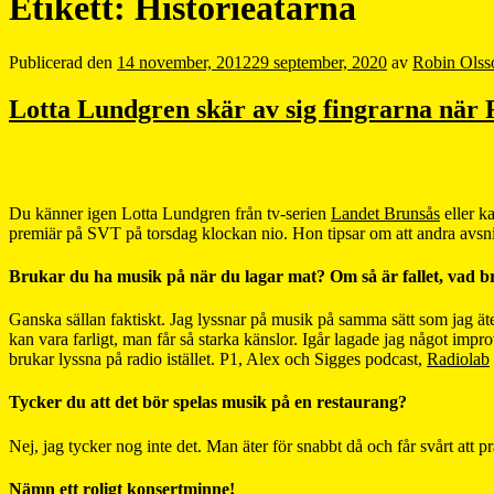
Etikett:
Historieätarna
Publicerad den
14 november, 2012
29 september, 2020
av
Robin Olss
Lotta Lundgren skär av sig fingrarna när 
Du känner igen Lotta Lundgren från tv-serien
Landet Brunsås
eller k
premiär på SVT på torsdag klockan nio. Hon tipsar om att andra avsnit
Brukar du ha musik på när du lagar mat? Om så är fallet, vad br
Ganska sällan faktiskt. Jag lyssnar på musik på samma sätt som jag ät
kan vara farligt, man får så starka känslor. Igår lagade jag något impr
brukar lyssna på radio istället. P1, Alex och Sigges podcast,
Radiolab
Tycker du att det bör spelas musik på en restaurang?
Nej, jag tycker nog inte det. Man äter för snabbt då och får svårt att
Nämn ett roligt konsertminne!