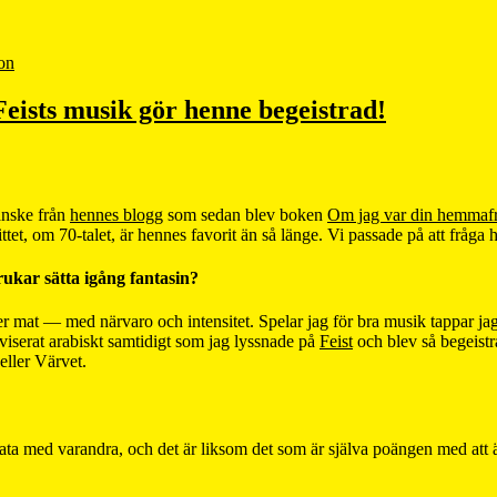
on
Feists musik gör henne begeistrad!
anske från
hennes blogg
som sedan blev boken
Om jag var din hemmaf
tet, om 70-talet, är hennes favorit än så länge. Vi passade på att fråg
ukar sätta igång fantasin?
er mat — med närvaro och intensitet. Spelar jag för bra musik tappar j
oviserat arabiskt samtidigt som jag lyssnade på
Feist
och blev så begeistra
eller Värvet.
 prata med varandra, och det är liksom det som är själva poängen med at