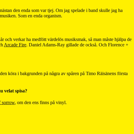
nästan den enda som var tjej. Om jag spelade i band skulle jag ha
ll musiken. Som en enda organism.
 sex år och verkar ha medfött värdelös musiksmak, så man måste hjälpa de
ch
Arcade Fire
. Daniel Adams-Ray gillade de också. Och Florence +
öra den köra i bakgrunden på några av spåren på Timo Räisänens första
u velat spisa?
f sorrow
, om den ens finns på vinyl.