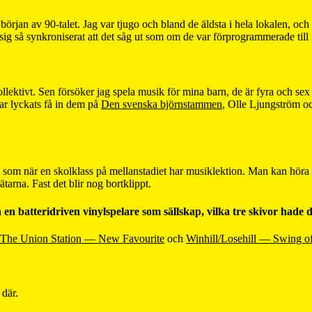
jan av 90-talet. Jag var tjugo och bland de äldsta i hela lokalen, och 
 sig så synkroniserat att det såg ut som om de var förprogrammerade ti
ler kollektivt. Sen försöker jag spela musik för mina barn, de är fyra och
ar lyckats få in dem på
Den svenska björnstammen
, Olle Ljungström o
 låta som när en skolklass på mellanstadiet har musiklektion. Man kan h
eätarna. Fast det blir nog bortklippt.
batteridriven vinylspelare som sällskap, vilka tre skivor hade d
 The Union Station — New Favourite
och
Winhill/Losehill — Swing o
 där.