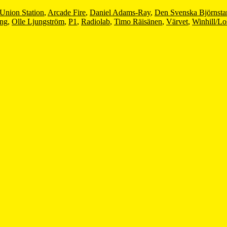
Union Station
,
Arcade Fire
,
Daniel Adams-Ray
,
Den Svenska Björnst
ung
,
Olle Ljungström
,
P1
,
Radiolab
,
Timo Räisänen
,
Värvet
,
Winhill/Lo