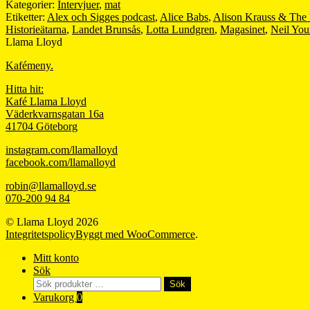
Kategorier:
Intervjuer
,
mat
Etiketter:
Alex och Sigges podcast
,
Alice Babs
,
Alison Krauss & The 
Historieätarna
,
Landet Brunsås
,
Lotta Lundgren
,
Magasinet
,
Neil Yo
Llama Lloyd
Kafémeny.
Hitta hit:
Kafé Llama Lloyd
Väderkvarnsgatan 16a
41704 Göteborg
instagram.com/llamalloyd
facebook.com/llamalloyd
robin@llamalloyd.se
070-200 94 84
© Llama Lloyd 2026
Integritetspolicy
Byggt med WooCommerce
.
Mitt konto
Sök
Sök
Sök
efter:
Varukorg
0