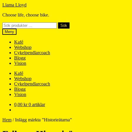
Hoppa
Hoppa
Llama Lloyd
till
till
Choose life, choose bike.
navigering
innehåll
Sök
Sök
efter:
Meny
Kafé
Webshop
Cykelpendlarcoach
Blogg
Vision
Kafé
Webshop
Cykelpendlarcoach
Blogg
Vision
0,00
kr
0 artiklar
Hem
/
Inlägg märkta ”Historieätarna”