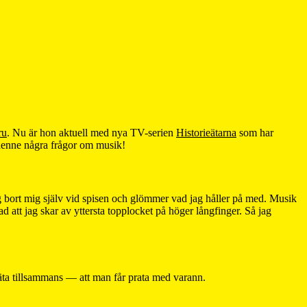
ru
. Nu är hon aktuell med nya TV-serien
Historieätarna
som har
a henne några frågor om musik!
ag bort mig själv vid spisen och glömmer vad jag håller på med. Musik
d att jag skar av yttersta topplocket på höger långfinger. Så jag
t äta tillsammans — att man får prata med varann.