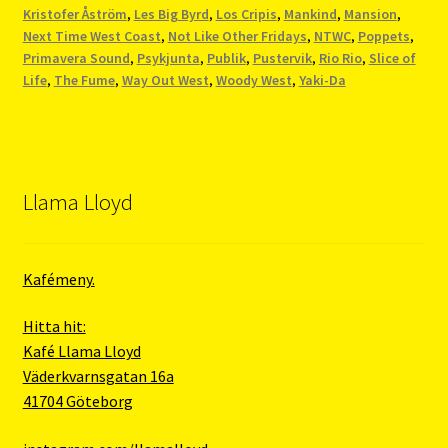
Kristofer Åström
,
Les Big Byrd
,
Los Cripis
,
Mankind
,
Mansion
,
Next Time West Coast
,
Not Like Other Fridays
,
NTWC
,
Poppets
,
Primavera Sound
,
Psykjunta
,
Publik
,
Pustervik
,
Rio Rio
,
Slice of
Life
,
The Fume
,
Way Out West
,
Woody West
,
Yaki-Da
Llama Lloyd
Kafémeny.
Hitta hit:
Kafé Llama Lloyd
Väderkvarnsgatan 16a
41704 Göteborg