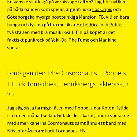
En kanske skulle gå på vernissage i afton? Jag blir nyfiken
på båda banden som spelar, argentinska
Los Cripis
och
Göteborgska mysiga postpunkiga
Mansion
.
FB
. Vill en bara
hänga och lyssna på bra musik är
Hotel Rica
, och
Publik
två ställen med bra musik ikväll. Till på köpet är det
faktiskt punkrock på
Yaki-Da
: The Fume och Mankind
spelar.
Lördagen den 14:e: Cosmonauts + Poppets
+ Fuck Tornadoes, Henriksbergs takterass, kl
20.
Jag såg sista larmiga låten med Poppets när Koloni fyllde
tio för en månad sedan. Gillade det skarpt, imorn spelar de
med amerikanerna Cosmonauts samt ännu ett band med
Kristofer Åström: Fuck Tornadoes.
FB
.