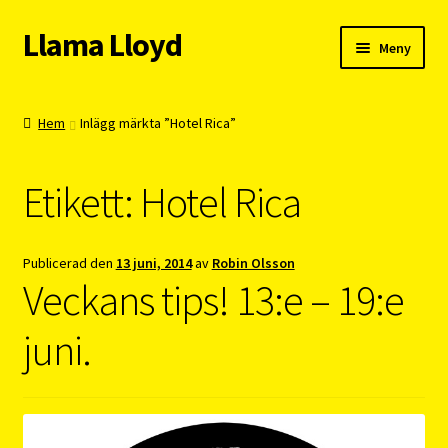
Llama Lloyd
Hoppa
Hoppa
Meny
till
till
navigering
innehåll
Kafé
Hem
Inlägg märkta ”Hotel Rica”
Webshop
Etikett:
Hotel Rica
Cykelpendlarcoach
Blogg
Publicerad den
13 juni, 2014
av
Robin Olsson
Veckans tips! 13:e – 19:e
Vision
juni.