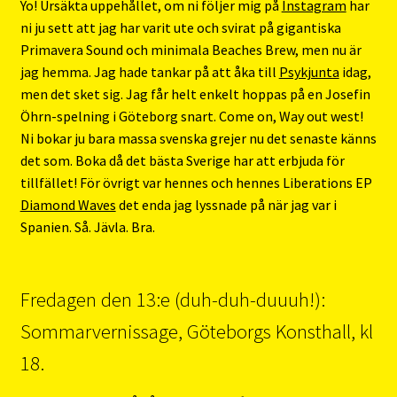
Yo! Ursäkta uppehållet, om ni följer mig på
Instagram
har
ni ju sett att jag har varit ute och svirat på gigantiska
Primavera Sound och minimala Beaches Brew, men nu är
jag hemma. Jag hade tankar på att åka till
Psykjunta
idag,
men det sket sig. Jag får helt enkelt hoppas på en Josefin
Öhrn-spelning i Göteborg snart. Come on, Way out west!
Ni bokar ju bara massa svenska grejer nu det senaste känns
det som. Boka då det bästa Sverige har att erbjuda för
tillfället! För övrigt var hennes och hennes Liberations EP
Diamond Waves
det enda jag lyssnade på när jag var i
Spanien. Så. Jävla. Bra.
Fredagen den 13:e (duh-duh-duuuh!):
Sommarvernissage, Göteborgs Konsthall, kl
18.