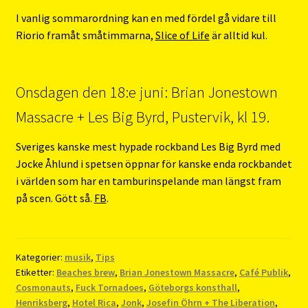
I vanlig sommarordning kan en med fördel gå vidare till
Riorio framåt småtimmarna,
Slice of Life
är alltid kul.
Onsdagen den 18:e juni: Brian Jonestown
Massacre + Les Big Byrd, Pustervik, kl 19.
Sveriges kanske mest hypade rockband Les Big Byrd med
Jocke Åhlund i spetsen öppnar för kanske enda rockbandet
i världen som har en tamburinspelande man längst fram
på scen. Gött så.
FB
.
Kategorier:
musik
,
Tips
Etiketter:
Beaches brew
,
Brian Jonestown Massacre
,
Café Publik
,
Cosmonauts
,
Fuck Tornadoes
,
Göteborgs konsthall
,
Henriksberg
,
Hotel Rica
,
Jonk
,
Josefin Öhrn + The Liberation
,