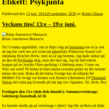
Etikett:
Psykjunta
Publicerad den
13 juni, 2014
29 september, 2020
av
Robin Olsson
Veckans tips! 13:e – 19:e juni.
Brian Jonestown Massacre.
Yo! Ursäkta uppehållet, om ni följer mig på
Instagram
har ni ju sett
att jag har varit ute och svirat på gigantiska Primavera Sound och
minimala Beaches Brew, men nu är jag hemma. Jag hade tankar på
att åka till
Psykjunta
idag, men det sket sig. Jag får helt enkelt
hoppas på en Josefin Öhrn-spelning i Göteborg snart. Come on,
Way out west! Ni bokar ju bara massa svenska grejer nu det senaste
känns det som. Boka då det bästa Sverige har att erbjuda för
tillfället! För övrigt var hennes och hennes Liberations EP
Diamond
Waves
det enda jag lyssnade på när jag var i Spanien. Så. Jävla. Bra.
Fredagen den 13:e (duh-duh-duuuh!): Sommarvernissage,
Göteborgs Konsthall, kl 18.
En kanske skulle gå på vernissage i afton? Jag blir nyfiken på båda