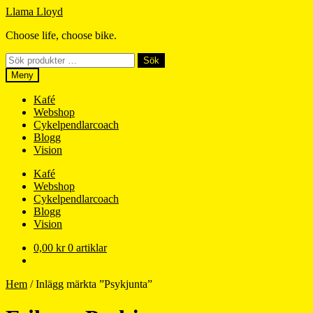
Hoppa
Hoppa
Llama Lloyd
till
till
Choose life, choose bike.
navigering
innehåll
Sök
Sök
efter:
Meny
Kafé
Webshop
Cykelpendlarcoach
Blogg
Vision
Kafé
Webshop
Cykelpendlarcoach
Blogg
Vision
0,00
kr
0 artiklar
Hem
/
Inlägg märkta ”Psykjunta”