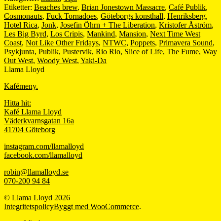
Etiketter:
Beaches brew
,
Brian Jonestown Massacre
,
Café Publik
,
Cosmonauts
,
Fuck Tornadoes
,
Göteborgs konsthall
,
Henriksberg
,
Hotel Rica
,
Jonk
,
Josefin Öhrn + The Liberation
,
Kristofer Åström
,
Les Big Byrd
,
Los Cripis
,
Mankind
,
Mansion
,
Next Time West
Coast
,
Not Like Other Fridays
,
NTWC
,
Poppets
,
Primavera Sound
,
Psykjunta
,
Publik
,
Pustervik
,
Rio Rio
,
Slice of Life
,
The Fume
,
Way
Out West
,
Woody West
,
Yaki-Da
Llama Lloyd
Kafémeny.
Hitta hit:
Kafé Llama Lloyd
Väderkvarnsgatan 16a
41704 Göteborg
instagram.com/llamalloyd
facebook.com/llamalloyd
robin@llamalloyd.se
070-200 94 84
© Llama Lloyd 2026
Integritetspolicy
Byggt med WooCommerce
.