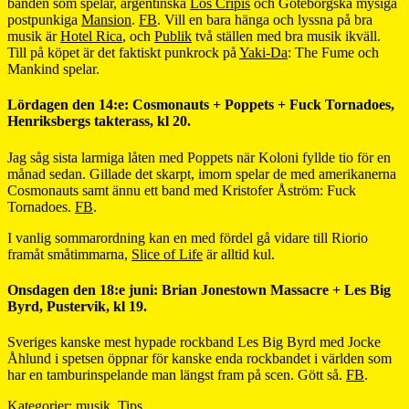
banden som spelar, argentinska
Los Cripis
och Göteborgska mysiga
postpunkiga
Mansion
.
FB
. Vill en bara hänga och lyssna på bra
musik är
Hotel Rica
, och
Publik
två ställen med bra musik ikväll.
Till på köpet är det faktiskt punkrock på
Yaki-Da
: The Fume och
Mankind spelar.
Lördagen den 14:e: Cosmonauts + Poppets + Fuck Tornadoes,
Henriksbergs takterass, kl 20.
Jag såg sista larmiga låten med Poppets när Koloni fyllde tio för en
månad sedan. Gillade det skarpt, imorn spelar de med amerikanerna
Cosmonauts samt ännu ett band med Kristofer Åström: Fuck
Tornadoes.
FB
.
I vanlig sommarordning kan en med fördel gå vidare till Riorio
framåt småtimmarna,
Slice of Life
är alltid kul.
Onsdagen den 18:e juni: Brian Jonestown Massacre + Les Big
Byrd, Pustervik, kl 19.
Sveriges kanske mest hypade rockband Les Big Byrd med Jocke
Åhlund i spetsen öppnar för kanske enda rockbandet i världen som
har en tamburinspelande man längst fram på scen. Gött så.
FB
.
Kategorier:
musik
,
Tips