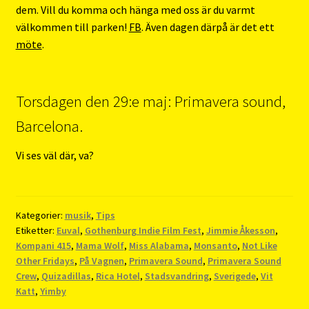
dem. Vill du komma och hänga med oss är du varmt
välkommen till parken!
FB
. Även dagen därpå är det ett
möte
.
Torsdagen den 29:e maj: Primavera sound,
Barcelona.
Vi ses väl där, va?
Kategorier:
musik
,
Tips
Etiketter:
Euval
,
Gothenburg Indie Film Fest
,
Jimmie Åkesson
,
Kompani 415
,
Mama Wolf
,
Miss Alabama
,
Monsanto
,
Not Like
Other Fridays
,
På Vagnen
,
Primavera Sound
,
Primavera Sound
Crew
,
Quizadillas
,
Rica Hotel
,
Stadsvandring
,
Sverigede
,
Vit
Katt
,
Yimby