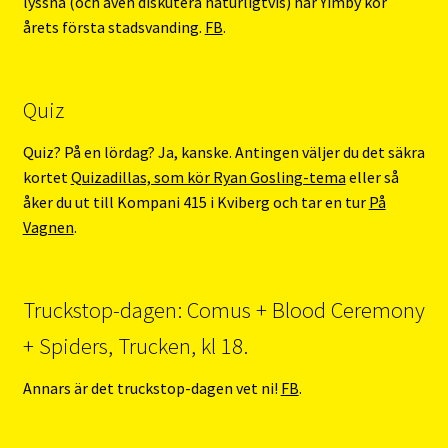
lyssna (och även diskutera naturligtvis) när Yimby kör
årets första stadsvanding.
FB
.
Quiz
Quiz? På en lördag? Ja, kanske. Antingen väljer du det säkra
kortet
Quizadillas, som kör Ryan Gosling-tema
eller så
åker du ut till Kompani 415 i Kviberg och tar en tur
På
Vagnen
.
Truckstop-dagen: Comus + Blood Ceremony
+ Spiders, Trucken, kl 18.
Annars är det truckstop-dagen vet ni!
FB
.