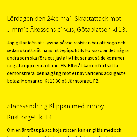
Lördagen den 24:e maj: Skrattattack mot
Jimmie Åkessons cirkus, Götaplatsen kl 13.
Jag gillar idén att lyssna på vad rasisten har att säga och
sedan skratta åt hans hittepåpolitik. Förvisso är det några
andra som ska föra ett jävla liv likt senast så de kommer
nog äta upp denna demo.
FB
. Efteråt kan en fortsätta
demonstrera, denna gång mot ett av världens äckligaste
bolag: Monsanto. Kl 13.30 på Järntorget.
FB
.
Stadsvandring Klippan med Yimby,
Kusttorget, kl 14.
Om en är trött på att höja rösten kan en glida med och