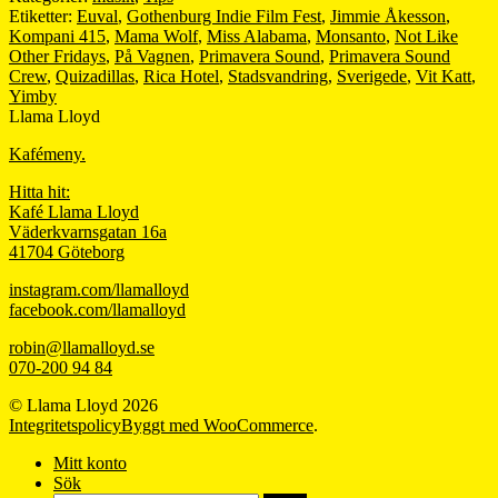
Etiketter:
Euval
,
Gothenburg Indie Film Fest
,
Jimmie Åkesson
,
Kompani 415
,
Mama Wolf
,
Miss Alabama
,
Monsanto
,
Not Like
Other Fridays
,
På Vagnen
,
Primavera Sound
,
Primavera Sound
Crew
,
Quizadillas
,
Rica Hotel
,
Stadsvandring
,
Sverigede
,
Vit Katt
,
Yimby
Llama Lloyd
Kafémeny.
Hitta hit:
Kafé Llama Lloyd
Väderkvarnsgatan 16a
41704 Göteborg
instagram.com/llamalloyd
facebook.com/llamalloyd
robin@llamalloyd.se
070-200 94 84
© Llama Lloyd 2026
Integritetspolicy
Byggt med WooCommerce
.
Mitt konto
Sök