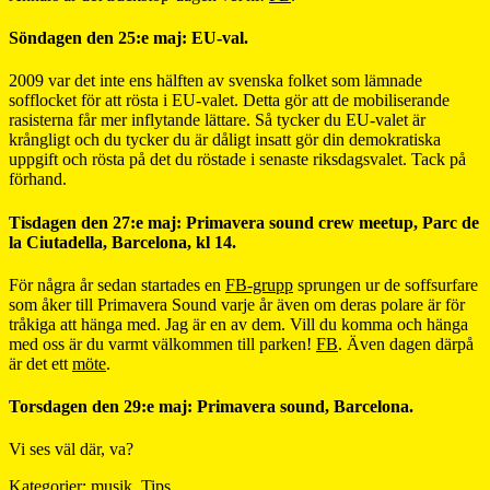
Söndagen den 25:e maj: EU-val.
2009 var det inte ens hälften av svenska folket som lämnade
sofflocket för att rösta i EU-valet. Detta gör att de mobiliserande
rasisterna får mer inflytande lättare. Så tycker du EU-valet är
krångligt och du tycker du är dåligt insatt gör din demokratiska
uppgift och rösta på det du röstade i senaste riksdagsvalet. Tack på
förhand.
Tisdagen den 27:e maj: Primavera sound crew meetup, Parc de
la Ciutadella, Barcelona, kl 14.
För några år sedan startades en
FB-grupp
sprungen ur de soffsurfare
som åker till Primavera Sound varje år även om deras polare är för
tråkiga att hänga med. Jag är en av dem. Vill du komma och hänga
med oss är du varmt välkommen till parken!
FB
. Även dagen därpå
är det ett
möte
.
Torsdagen den 29:e maj: Primavera sound, Barcelona.
Vi ses väl där, va?
Kategorier:
musik
,
Tips