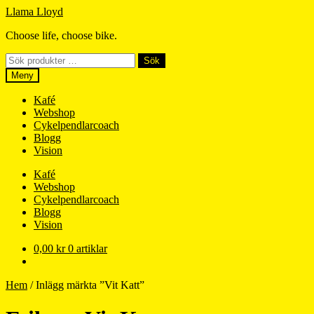
Hoppa
Hoppa
Llama Lloyd
till
till
Choose life, choose bike.
navigering
innehåll
Sök
Sök
efter:
Meny
Kafé
Webshop
Cykelpendlarcoach
Blogg
Vision
Kafé
Webshop
Cykelpendlarcoach
Blogg
Vision
0,00
kr
0 artiklar
Hem
/
Inlägg märkta ”Vit Katt”