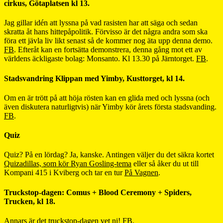
cirkus, Götaplatsen kl 13.
Jag gillar idén att lyssna på vad rasisten har att säga och sedan
skratta åt hans hittepåpolitik. Förvisso är det några andra som ska
föra ett jävla liv likt senast så de kommer nog äta upp denna demo.
FB
. Efteråt kan en fortsätta demonstrera, denna gång mot ett av
världens äckligaste bolag: Monsanto. Kl 13.30 på Järntorget.
FB
.
Stadsvandring Klippan med Yimby, Kusttorget, kl 14.
Om en är trött på att höja rösten kan en glida med och lyssna (och
även diskutera naturligtvis) när Yimby kör årets första stadsvanding.
FB
.
Quiz
Quiz? På en lördag? Ja, kanske. Antingen väljer du det säkra kortet
Quizadillas, som kör Ryan Gosling-tema
eller så åker du ut till
Kompani 415 i Kviberg och tar en tur
På Vagnen
.
Truckstop-dagen: Comus + Blood Ceremony + Spiders,
Trucken, kl 18.
Annars är det truckstop-dagen vet ni!
FB
.