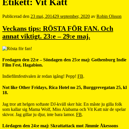
Etikett:
Vit Katt
Publicerad den
23 maj, 2014
29 september, 2020
av
Robin Olsson
Veckans tips: RÖSTA FÖR FAN. Och
annat viktigt. 23:e – 29:e maj.
Fredagen den 22:e – Söndagen den 25:e maj: Gothenburg Indie
Film Fest, Hagabion.
Indiefilmfestivalen är redan igång! Pepp!
FB
.
Not like Other Fridays, Rica Hotel no 25, Burggrevegatan 25, kl
18.
Jag tror att helgen softaste DJ-kväll sker här. En måste ju gilla folk
som kallar sig Mama Wolf, Miss Alabama och Vit Katt när de spelar
skivor. Jag gillar ju djur, inte bara lamor.
FB
.
Lördagen den 24:e maj: Skrattattack mot Jimmie Åkessons