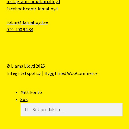
instagram.com/llamalloyd
facebook.com/llamalloyd
robin@llamalloyd.se
070-200 94 84
© Llama Lloyd 2026
Integritetspolicy
Byggt med WooCommerce
.
Mitt konto
Sök
Sök
Sök
efter: