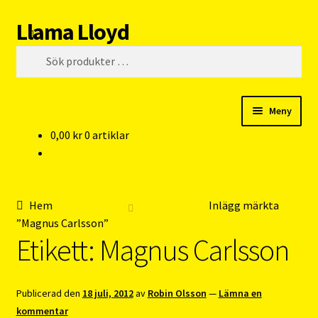
Llama Lloyd
Hoppa
Hoppa
Sök
till
till
Sök
navigering
innehåll
efter:
Meny
0,00
kr
0 artiklar
Kafé
Webshop
Hem
Inlägg märkta
Cykelpendlarcoach
”Magnus Carlsson”
Etikett:
Magnus Carlsson
Blogg
Publicerad den
18 juli, 2012
av
Robin Olsson
—
Lämna en
Vision
kommentar