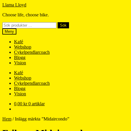
Hoppa
Hoppa
Llama Lloyd
till
till
Choose life, choose bike.
navigering
innehåll
Sök
Sök
efter:
Meny
Kafé
Webshop
Cykelpendlarcoach
Blogg
Vision
Kafé
Webshop
Cykelpendlarcoach
Blogg
Vision
0,00
kr
0 artiklar
Hem
/
Inlägg märkta ”Midaircondo”