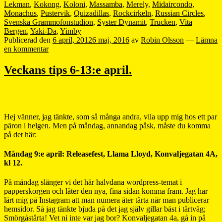
Lekman
,
Kokong
,
Koloni
,
Massamba
,
Merely
,
Midaircondo
,
Monachus
,
Pustervik
,
Quizadillas
,
Rockcirkeln
,
Russian Circles
,
Svenska Grammofonstudion
,
Syster Dynamit
,
Trucken
,
Vita
Bergen
,
Yaki-Da
,
Yimby
Publicerad den
6 april, 2012
6 maj, 2016
av
Robin Olsson
—
Lämna
en kommentar
Veckans tips 6-13:e april.
Hej vänner, jag tänkte, som så många andra, vila upp mig hos ett par
päron i helgen. Men på måndag, annandag påsk, måste du komma
på det här:
Måndag 9:e april: Releasefest, Llama Lloyd, Konvaljegatan 4A,
kl 12.
På måndag slänger vi det här halvdana wordpress-temat i
papperskorgen och låter den nya, fina sidan komma fram. Jag har
lärt mig på Instagram att man numera äter tårta när man publicerar
hemsidor. Så jag tänkte bjuda på det jag själv gillar bäst i tårtväg;
Smörgåstårta! Vet ni inte var jag bor? Konvaljegatan 4a, gå in på