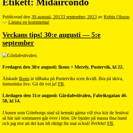
Etikett:
Midaircondo
Publicerad den
30 augusti, 2013
3 september, 2013
av
Robin Olsson
—
Lämna en kommentar
Veckans tips! 30:e augusti — 5:e
september
Fredagen den 30:e augusti: Ikons + Merely, Pustervik, kl 22.
Älskade
Ikons
är tillbaka på Pusterviks scen ikväll. Bra på skiva,
fantastiska live. Gå dit vet ja!
FB
.
Lördagen den 31:e augusti: Gårdafestivalen, Fabriksgatan 46-
58, kl 14.
I husen som Göteborgs stad så hemskt gärna vill riva kör de festival
så här när sommaren går över i höst. De bjuder på massa fina band
och jag tror att det kan bli riktigt fin mat också! Perfekt!
FB
.