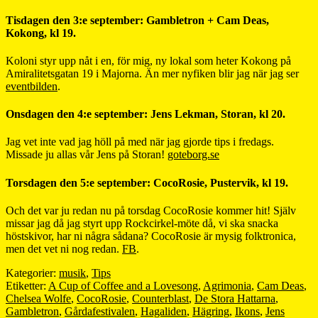
Tisdagen den 3:e september: Gambletron + Cam Deas,
Kokong, kl 19.
Koloni styr upp nåt i en, för mig, ny lokal som heter Kokong på
Amiralitetsgatan 19 i Majorna. Än mer nyfiken blir jag när jag ser
eventbilden
.
Onsdagen den 4:e september: Jens Lekman, Storan, kl 20.
Jag vet inte vad jag höll på med när jag gjorde tips i fredags.
Missade ju allas vår Jens på Storan!
goteborg.se
Torsdagen den 5:e september: CocoRosie, Pustervik, kl 19.
Och det var ju redan nu på torsdag CocoRosie kommer hit! Själv
missar jag då jag styrt upp Rockcirkel-möte då, vi ska snacka
höstskivor, har ni några sådana? CocoRosie är mysig folktronica,
men det vet ni nog redan.
FB
.
Kategorier:
musik
,
Tips
Etiketter:
A Cup of Coffee and a Lovesong
,
Agrimonia
,
Cam Deas
,
Chelsea Wolfe
,
CocoRosie
,
Counterblast
,
De Stora Hattarna
,
Gambletron
,
Gårdafestivalen
,
Hagaliden
,
Hägring
,
Ikons
,
Jens