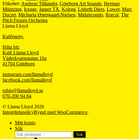
Etiketter:
Andreas Tilliander
,
Göteborg Art Sounds
,
Herman
Müntzing
,
Iceage
,
Jasper TX
,
Koloni
,
Lisbeth Diers
,
Lower
,
Marc
Ducret
,
Michaela Østergaard-Nielsen
,
Midaircondo
,
Rorcal
,
The
Pitch Frozen Orchestra
Llama Lloyd
Kafémeny.
Hitta hit:
Kafé Llama Lloyd
Väderkvarnsgatan 16a
41704 Göteborg
instagram.com/llamalloyd
facebook.com/llamalloyd
robin@llamalloyd.se
070-200 94 84
© Llama Lloyd 2026
Integritetspolicy
Byggt med WooCommerce
.
Mitt konto
Sök
Sök
Sök