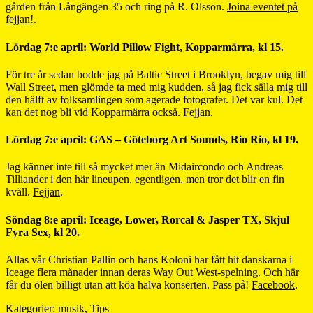
gården från Långängen 35 och ring på R. Olsson.
Joina eventet på
fejjan!
.
Lördag 7:e april: World Pillow Fight, Kopparmärra, kl 15.
För tre år sedan bodde jag på Baltic Street i Brooklyn, begav mig till
Wall Street, men glömde ta med mig kudden, så jag fick sälla mig till
den hälft av folksamlingen som agerade fotografer. Det var kul. Det
kan det nog bli vid Kopparmärra också.
Fejjan
.
Lördag 7:e april: GAS – Göteborg Art Sounds, Rio Rio, kl 19.
Jag känner inte till så mycket mer än Midaircondo och Andreas
Tilliander i den här lineupen, egentligen, men tror det blir en fin
kväll.
Fejjan
.
Söndag 8:e april: Iceage, Lower, Rorcal & Jasper TX, Skjul
Fyra Sex, kl 20.
Allas vår Christian Pallin och hans Koloni har fått hit danskarna i
Iceage flera månader innan deras Way Out West-spelning. Och här
får du ölen billigt utan att köa halva konserten. Pass på!
Facebook
.
Kategorier:
musik
,
Tips