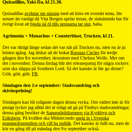
Quizadillas, Yaki-Da, kl 21.30.
Quizadillas
avslutar sin säsong
med att köra ett svenskt tema, lite
senare än vanligt då Vita Bergen spelar innan, de sistnämnda har för
övrigt lovat att
bjuda på öl tills pengarna tar slut
, haha.
Agrimonia + Monachus + Counterblast, Trucken, kl 21.
Det var riktigt länge sedan det var nåt på Trucken nu, men nu är ju
hösten igång. Jag älskar att de bokat
Russian Circles
för tredje
gången den 8:e november, dessutom med Chelsea Wolfe. Mer om
det i november. Denna lördag blir det releasepartaj för några rockers
som ska släppa på Southern Lord. Så det kanske är lite go drone?
Gött, gött, gött.
FB
.
Söndagen den 1:e september: Stadsvandring och
skivinspelning!
Söndagen kan bli roligaste dagen denna vecka. Om vädret inte är för
pissigt tycker jag alltid det är roligt att gå på Yimbys stadsvandringar,
denna gång besöker de
Sannegårdshamnen via Kyrkbyn och
Eriksberg
. På kvällen ska Midaircondo
spela in i Svenska
grammofonstudion och vill ha publik
. Det kanske är fullt nu, men de
kör en gång till på måndag den 9:e september också.