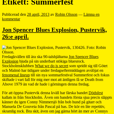
Etikett:
Summerfest
Publicerad den
28 april, 2013
av
Robin Olsson
—
Lämna en
kommentar
Jon Spencer Blues Explosion, Pustervik,
26:e april.
Fredagkvällen till ära ska 90-talshjältarna
Jon Spencer Blues
Explosion
bjuda på sin underbart stökiga bluesrock.
Stockholmsklubben
What we do is secret
som spridit sig till Götet
och Malmö har tidigare under fredagseftermiddagen avslöjat en
fenomenal lineup
till sin nya sommarfestival Summerfest och fokus
skiftade i vart fall för mig mer mot att äntligen få se Death from
Above 1979 än vad de hade i görningen denna fredag.
För att öppna Pustervik denna kväll har färska bandet
Dödsfest
kallats in från Stockholm. Även om bandets första sjua precis släppts
känner du igen Conny Nimmersjö från bob hund på gitarr och
Manuela De Gouveia från Pascal på bas. De kör en lite repetitiv,
skramlig rock. Bra skit, även om jag gärna hört än mer av Connys