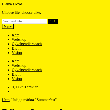
Hoppa
Hoppa
Llama Lloyd
till
till
Choose life, choose bike.
navigering
innehåll
Sök
Sök
efter:
Meny
Kafé
Webshop
Cykelpendlarcoach
Blogg
Vision
Kafé
Webshop
Cykelpendlarcoach
Blogg
Vision
0,00
kr
0 artiklar
Hem
/
Inlägg märkta ”Summerfest”