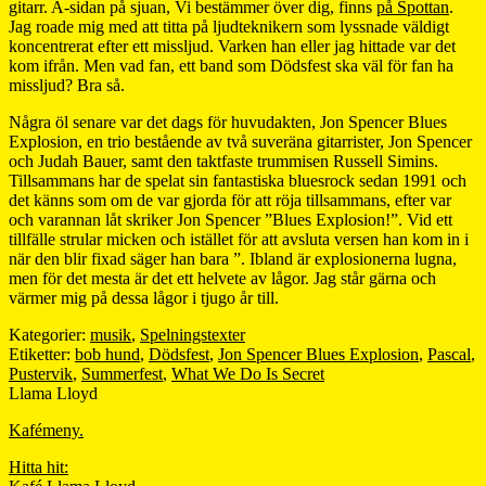
gitarr. A-sidan på sjuan, Vi bestämmer över dig, finns
på Spottan
.
Jag roade mig med att titta på ljudteknikern som lyssnade väldigt
koncentrerat efter ett missljud. Varken han eller jag hittade var det
kom ifrån. Men vad fan, ett band som Dödsfest ska väl för fan ha
missljud? Bra så.
Några öl senare var det dags för huvudakten, Jon Spencer Blues
Explosion, en trio bestående av två suveräna gitarrister, Jon Spencer
och Judah Bauer, samt den taktfaste trummisen Russell Simins.
Tillsammans har de spelat sin fantastiska bluesrock sedan 1991 och
det känns som om de var gjorda för att röja tillsammans, efter var
och varannan låt skriker Jon Spencer ”Blues Explosion!”. Vid ett
tillfälle strular micken och istället för att avsluta versen han kom in i
när den blir fixad säger han bara ”. Ibland är explosionerna lugna,
men för det mesta är det ett helvete av lågor. Jag står gärna och
värmer mig på dessa lågor i tjugo år till.
Kategorier:
musik
,
Spelningstexter
Etiketter:
bob hund
,
Dödsfest
,
Jon Spencer Blues Explosion
,
Pascal
,
Pustervik
,
Summerfest
,
What We Do Is Secret
Llama Lloyd
Kafémeny.
Hitta hit: