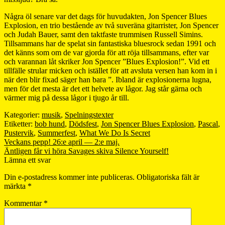
Några öl senare var det dags för huvudakten, Jon Spencer Blues
Explosion, en trio bestående av två suveräna gitarrister, Jon Spencer
och Judah Bauer, samt den taktfaste trummisen Russell Simins.
Tillsammans har de spelat sin fantastiska bluesrock sedan 1991 och
det känns som om de var gjorda för att röja tillsammans, efter var
och varannan låt skriker Jon Spencer ”Blues Explosion!”. Vid ett
tillfälle strular micken och istället för att avsluta versen han kom in i
när den blir fixad säger han bara ”. Ibland är explosionerna lugna,
men för det mesta är det ett helvete av lågor. Jag står gärna och
värmer mig på dessa lågor i tjugo år till.
Kategorier:
musik
,
Spelningstexter
Etiketter:
bob hund
,
Dödsfest
,
Jon Spencer Blues Explosion
,
Pascal
,
Pustervik
,
Summerfest
,
What We Do Is Secret
Inläggsnavigering
Föregående
Veckans pepp! 26:e april — 2:e maj.
inlägg:
Nästa
Äntligen får vi höra Savages skiva Silence Yourself!
inlägg:
Lämna ett svar
Din e-postadress kommer inte publiceras.
Obligatoriska fält är
märkta
*
Kommentar
*