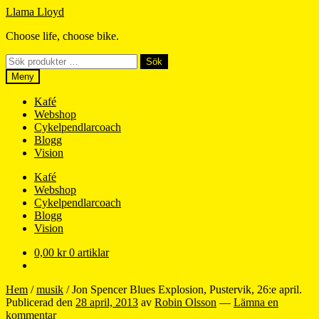
Hoppa
Hoppa
Llama Lloyd
till
till
Choose life, choose bike.
navigering
innehåll
Sök
Sök
efter:
Meny
Kafé
Webshop
Cykelpendlarcoach
Blogg
Vision
Kafé
Webshop
Cykelpendlarcoach
Blogg
Vision
0,00
kr
0 artiklar
Hem
/
musik
/
Jon Spencer Blues Explosion, Pustervik, 26:e april.
Publicerad den
28 april, 2013
av
Robin Olsson
—
Lämna en
kommentar