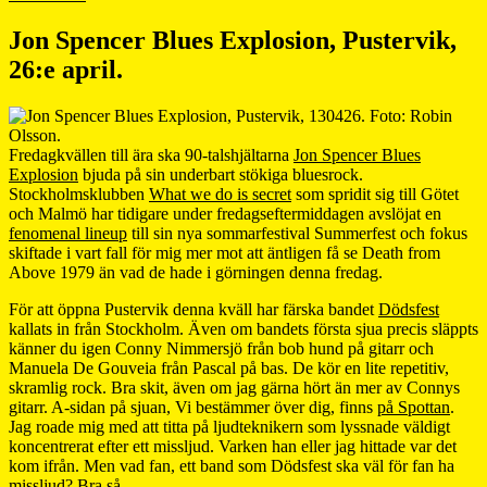
Jon Spencer Blues Explosion, Pustervik,
26:e april.
Fredagkvällen till ära ska 90-talshjältarna
Jon Spencer Blues
Explosion
bjuda på sin underbart stökiga bluesrock.
Stockholmsklubben
What we do is secret
som spridit sig till Götet
och Malmö har tidigare under fredagseftermiddagen avslöjat en
fenomenal lineup
till sin nya sommarfestival Summerfest och fokus
skiftade i vart fall för mig mer mot att äntligen få se Death from
Above 1979 än vad de hade i görningen denna fredag.
För att öppna Pustervik denna kväll har färska bandet
Dödsfest
kallats in från Stockholm. Även om bandets första sjua precis släppts
känner du igen Conny Nimmersjö från bob hund på gitarr och
Manuela De Gouveia från Pascal på bas. De kör en lite repetitiv,
skramlig rock. Bra skit, även om jag gärna hört än mer av Connys
gitarr. A-sidan på sjuan, Vi bestämmer över dig, finns
på Spottan
.
Jag roade mig med att titta på ljudteknikern som lyssnade väldigt
koncentrerat efter ett missljud. Varken han eller jag hittade var det
kom ifrån. Men vad fan, ett band som Dödsfest ska väl för fan ha
missljud? Bra så.