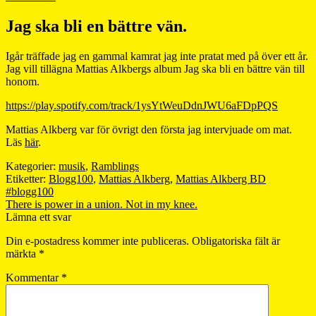
Jag ska bli en bättre vän.
Igår träffade jag en gammal kamrat jag inte pratat med på över ett år.
Jag vill tillägna Mattias Alkbergs album Jag ska bli en bättre vän till
honom.
https://play.spotify.com/track/1ysYtWeuDdnJWU6aFDpPQS
Mattias Alkberg var för övrigt den första jag intervjuade om mat.
Läs
här
.
Kategorier:
musik
,
Ramblings
Etiketter:
Blogg100
,
Mattias Alkberg
,
Mattias Alkberg BD
Inläggsnavigering
Föregående
#blogg100
inlägg:
Nästa
There is power in a union. Not in my knee.
inlägg:
Lämna ett svar
Din e-postadress kommer inte publiceras.
Obligatoriska fält är
märkta
*
Kommentar
*