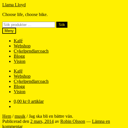
Hoppa
Hoppa
Llama Lloyd
till
till
Choose life, choose bike.
navigering
innehåll
Sök
Sök
efter:
Meny
Kafé
Webshop
Cykelpendlarcoach
Blogg
Vision
Kafé
Webshop
Cykelpendlarcoach
Blogg
Vision
0,00
kr
0 artiklar
Hem
/
musik
/
Jag ska bli en bättre vän.
Publicerad den
2 mars, 2014
av
Robin Olsson
—
Lämna en
kommentar