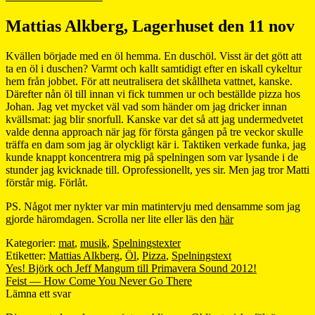
Mattias Alkberg, Lagerhuset den 11 nov
Kvällen började med en öl hemma. En duschöl. Visst är det gött att
ta en öl i duschen? Varmt och kallt samtidigt efter en iskall cykeltur
hem från jobbet. För att neutralisera det skållheta vattnet, kanske.
Därefter nån öl till innan vi fick tummen ur och beställde pizza hos
Johan. Jag vet mycket väl vad som händer om jag dricker innan
kvällsmat: jag blir snorfull. Kanske var det så att jag undermedvetet
valde denna approach när jag för första gången på tre veckor skulle
träffa en dam som jag är olyckligt kär i. Taktiken verkade funka, jag
kunde knappt koncentrera mig på spelningen som var lysande i de
stunder jag kvicknade till. Oprofessionellt, yes sir. Men jag tror Matti
förstår mig. Förlåt.
PS. Något mer nykter var min matintervju med densamme som jag
gjorde häromdagen. Scrolla ner lite eller läs den
här
Kategorier:
mat
,
musik
,
Spelningstexter
Etiketter:
Mattias Alkberg
,
Öl
,
Pizza
,
Spelningstext
Inläggsnavigering
Föregående
Yes! Björk och Jeff Mangum till Primavera Sound 2012!
inlägg:
Nästa
Feist — How Come You Never Go There
inlägg:
Lämna ett svar