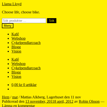
Hoppa
Hoppa
Llama Lloyd
till
till
Choose life, choose bike.
navigering
innehåll
Sök
Sök
efter:
Meny
Kafé
Webshop
Cykelpendlarcoach
Blogg
Vision
Kafé
Webshop
Cykelpendlarcoach
Blogg
Vision
0,00
kr
0 artiklar
Hem
/
mat
/
Mattias Alkberg, Lagerhuset den 11 nov
Publicerad den
13 november, 2011
8 april, 2012
av
Robin Olsson
—
Lämna en kommentar