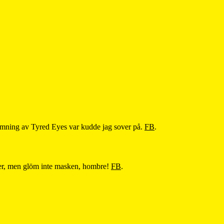
ning av Tyred Eyes var kudde jag sover på.
FB
.
cer, men glöm inte masken, hombre!
FB
.