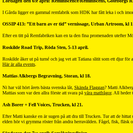
Lördagen den 6:e april: Reminiscence/Reminiscens, Göteborgs Re
I Gårda ligger en gammal remfabrik som HDK har fått leka i och imorn 
OSSIP 413: ”Ett barn av er tid” vernissage, Urban Artroom, kl 1
Efter en titt på Remfabriken kan en ta den fina promenaden utefter M
Roskilde Road Trip, Röda Sten, 5-13 april.
Roskilde åker ut på turné och jag vet att Tatiana slitit som ett djur för
Här är alla events
.
Mattias Alkbergs Begravning, Storan, kl 18.
Ni har väl hört årets bästa svenska låt,
Skända Flaggan
? Matti Alkberg
Mattias som var den allra förste att svara på
våra matfrågor
. All heder 
Ash Borer + Fell Voices, Trucken, kl 21.
Efter Matti kanske en är sugen på att dra till Trucken. Tur att de hitt
elden hör vi grymma röster från andra herravälden. Fågel, fisk, fläsk oc