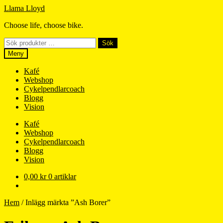
Hoppa
Hoppa
Llama Lloyd
till
till
Choose life, choose bike.
navigering
innehåll
Sök
Sök
efter:
Meny
Kafé
Webshop
Cykelpendlarcoach
Blogg
Vision
Kafé
Webshop
Cykelpendlarcoach
Blogg
Vision
0,00
kr
0 artiklar
Hem
/
Inlägg märkta ”Ash Borer”