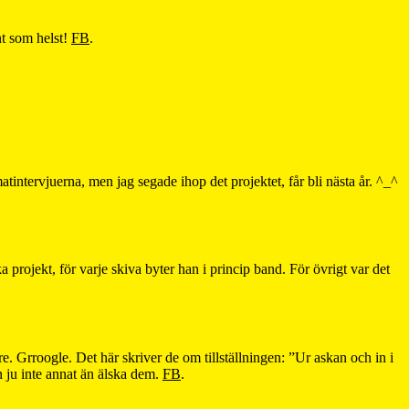
nt som helst!
FB
.
matintervjuerna, men jag segade ihop det projektet, får bli nästa år. ^_^
 projekt, för varje skiva byter han i princip band. För övrigt var det
re. Grroogle. Det här skriver de om tillställningen: ”Ur askan och in i
an ju inte annat än älska dem.
FB
.