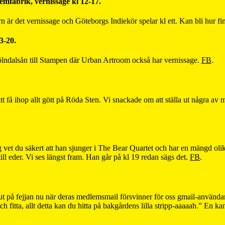
mfabrik, vernissage kl 12-17.
är det vernissage och Göteborgs Indiekör spelar kl ett. Kan bli hur fi
3-20.
ölndalsån till Stampen där Urban Artroom också har vernissage.
FB
.
 att få ihop allt gött på Röda Sten. Vi snackade om att ställa ut några av 
 vet du säkert att han sjunger i The Bear Quartet och har en mängd olika
till eder. Vi ses längst fram. Han går på kl 19 redan sägs det.
FB
.
at ut på fejjan nu när deras medlemsmail försvinner för oss gmail-använda
h fitta, allt detta kan du hitta på bakgårdens lilla stripp-aaaaah.” En k