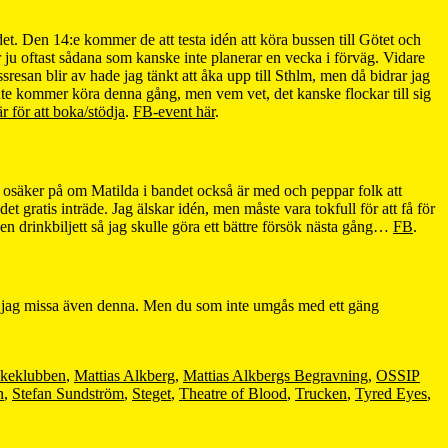
et. Den 14:e kommer de att testa idén att köra bussen till Götet och
 ju oftast sådana som kanske inte planerar en vecka i förväg. Vidare
resan blir av hade jag tänkt att åka upp till Sthlm, men då bidrar jag
 inte kommer köra denna gång, men vem vet, det kanske flockar till sig
r för att boka/stödja
.
FB-event här
.
 osäker på om Matilda i bandet också är med och peppar folk att
t gratis inträde. Jag älskar idén, men måste vara tokfull för att få för
en drinkbiljett så jag skulle göra ett bättre försök nästa gång…
FB
.
mer jag missa även denna. Men du som inte umgås med ett gäng
keklubben
,
Mattias Alkberg
,
Mattias Alkbergs Begravning
,
OSSIP
n
,
Stefan Sundström
,
Steget
,
Theatre of Blood
,
Trucken
,
Tyred Eyes
,