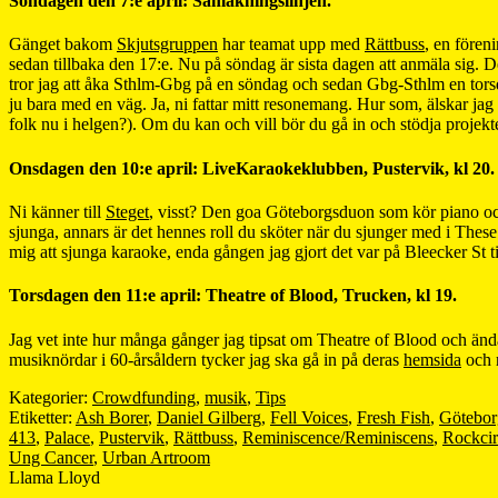
Söndagen den 7:e april: Samåkningslinjen.
Gänget bakom
Skjutsgruppen
har teamat upp med
Rättbuss
, en fören
sedan tillbaka den 17:e. Nu på söndag är sista dagen att anmäla sig. D
tror jag att åka Sthlm-Gbg på en söndag och sedan Gbg-Sthlm en torsdag 
ju bara med en väg. Ja, ni fattar mitt resonemang. Hur som, älskar jag 
folk nu i helgen?). Om du kan och vill bör du gå in och stödja projekte
Onsdagen den 10:e april: LiveKaraokeklubben, Pustervik, kl 20.
Ni känner till
Steget
, visst? Den goa Göteborgsduon som kör piano och
sjunga, annars är det hennes roll du sköter när du sjunger med i These B
mig att sjunga karaoke, enda gången jag gjort det var på Bleecker St ti
Torsdagen den 11:e april: Theatre of Blood, Trucken, kl 19.
Jag vet inte hur många gånger jag tipsat om Theatre of Blood och änd
musiknördar i 60-årsåldern tycker jag ska gå in på deras
hemsida
och r
Kategorier:
Crowdfunding
,
musik
,
Tips
Etiketter:
Ash Borer
,
Daniel Gilberg
,
Fell Voices
,
Fresh Fish
,
Götebor
413
,
Palace
,
Pustervik
,
Rättbuss
,
Reminiscence/Reminiscens
,
Rockcir
Ung Cancer
,
Urban Artroom
Llama Lloyd