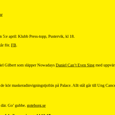
ar
 5:e april: Klubb Press-topp, Pustervik, kl 18.
tår för.
FB
.
niel Gilbert som släpper Nowadays
Daniel Can’t Even Sing
med uppvärm
e kör maskeradinvigningstjofräs på Palace. Allt stål går till Ung Can
ch där. Go’ gubbe.
goteborg.se