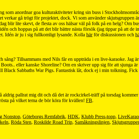
ing som anordnar goa kulturaktiviteter kring sin buss i Stockholmsområd
et verkar gå trögt för projektet, dock. Vi som använder skjutsgruppen är
blir lite skevt, de flesta av oss hälsar väl på folk på en helg? Om buss
idén och hoppas på att det blir bättre nästa försök (jag tippar på att de
t. Idén är ju i sig fullkomligt lysande. Kolla
här
för diskussionen och
hä
 sång? Tillsammans med Nils får en uppträda i en live-karaoke. Jag är
oots.. eller kanske Shoreline? Om en skriver upp sig för att sjunga är de
ll Black Sabbaths War Pigs. Fantastisk låt, dock ej i min tolkning. Fick 
å aldrig pallrat mig dit och då det är rockcirkel-träff på torsdag kom
östa på vilket tema de bör köra för kvällen!
FB
.
g Nonstop
,
Göteborgs Remfabrik
,
HDK
,
Klubb Press-topp
,
LiveKarao
keln
,
Röda Sten
,
Roskilde Road Trip
,
Samåkningslinjen
,
Skjutsgruppe