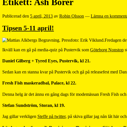
Etikett:
Ash Borer
Publicerad den
5 april, 2013
av
Robin Olsson
—
Lämna en komment
Tipsen 5-11 april!
Fredagen den
Ikväll kan en gå på media-quiz på Pustervik som
Göteborg Nonstop
s
Daniel Gilberg + Tyred Eyes, Pustervik, kl 21.
Sedan kan en stanna kvar på Pustervik och gå på releasefest med Da
Fresh Fish maskeradbal, Palace, kl 22.
Denna helg är det ännu en gång dags för modemässan Fresh Fish och d
Stefan Sundström, Storan, kl 19.
Jag gillar verkligen
Steffe på twitter
, på skiva gillar jag nån låt här o