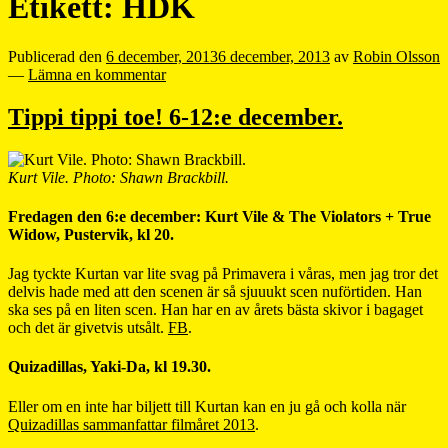
Etikett:
HDK
Publicerad den
6 december, 2013
6 december, 2013
av
Robin Olsson
—
Lämna en kommentar
Tippi tippi toe! 6-12:e december.
Kurt Vile. Photo: Shawn Brackbill.
Fredagen den 6:e december: Kurt Vile & The Violators + True
Widow, Pustervik, kl 20.
Jag tyckte Kurtan var lite svag på Primavera i våras, men jag tror det
delvis hade med att den scenen är så sjuuukt scen nuförtiden. Han
ska ses på en liten scen. Han har en av årets bästa skivor i bagaget
och det är givetvis utsålt.
FB
.
Quizadillas, Yaki-Da, kl 19.30.
Eller om en inte har biljett till Kurtan kan en ju gå och kolla när
Quizadillas sammanfattar filmåret 2013
.