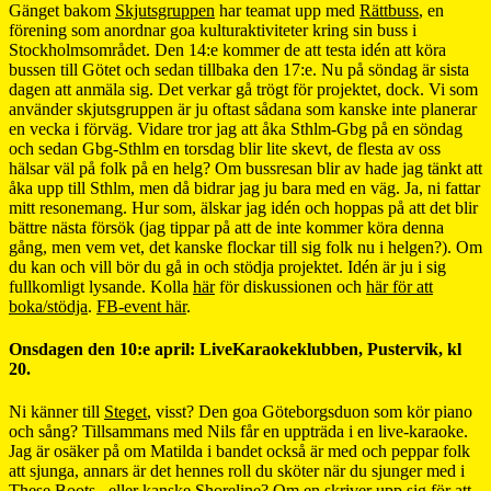
Gänget bakom
Skjutsgruppen
har teamat upp med
Rättbuss
, en
förening som anordnar goa kulturaktiviteter kring sin buss i
Stockholmsområdet. Den 14:e kommer de att testa idén att köra
bussen till Götet och sedan tillbaka den 17:e. Nu på söndag är sista
dagen att anmäla sig. Det verkar gå trögt för projektet, dock. Vi som
använder skjutsgruppen är ju oftast sådana som kanske inte planerar
en vecka i förväg. Vidare tror jag att åka Sthlm-Gbg på en söndag
och sedan Gbg-Sthlm en torsdag blir lite skevt, de flesta av oss
hälsar väl på folk på en helg? Om bussresan blir av hade jag tänkt att
åka upp till Sthlm, men då bidrar jag ju bara med en väg. Ja, ni fattar
mitt resonemang. Hur som, älskar jag idén och hoppas på att det blir
bättre nästa försök (jag tippar på att de inte kommer köra denna
gång, men vem vet, det kanske flockar till sig folk nu i helgen?). Om
du kan och vill bör du gå in och stödja projektet. Idén är ju i sig
fullkomligt lysande. Kolla
här
för diskussionen och
här för att
boka/stödja
.
FB-event här
.
Onsdagen den 10:e april: LiveKaraokeklubben, Pustervik, kl
20.
Ni känner till
Steget
, visst? Den goa Göteborgsduon som kör piano
och sång? Tillsammans med Nils får en uppträda i en live-karaoke.
Jag är osäker på om Matilda i bandet också är med och peppar folk
att sjunga, annars är det hennes roll du sköter när du sjunger med i
These Boots.. eller kanske Shoreline? Om en skriver upp sig för att