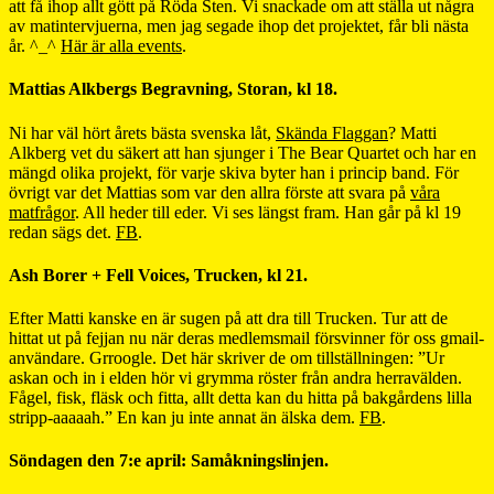
att få ihop allt gött på Röda Sten. Vi snackade om att ställa ut några
av matintervjuerna, men jag segade ihop det projektet, får bli nästa
år. ^_^
Här är alla events
.
Mattias Alkbergs Begravning, Storan, kl 18.
Ni har väl hört årets bästa svenska låt,
Skända Flaggan
? Matti
Alkberg vet du säkert att han sjunger i The Bear Quartet och har en
mängd olika projekt, för varje skiva byter han i princip band. För
övrigt var det Mattias som var den allra förste att svara på
våra
matfrågor
. All heder till eder. Vi ses längst fram. Han går på kl 19
redan sägs det.
FB
.
Ash Borer + Fell Voices, Trucken, kl 21.
Efter Matti kanske en är sugen på att dra till Trucken. Tur att de
hittat ut på fejjan nu när deras medlemsmail försvinner för oss gmail-
användare. Grroogle. Det här skriver de om tillställningen: ”Ur
askan och in i elden hör vi grymma röster från andra herravälden.
Fågel, fisk, fläsk och fitta, allt detta kan du hitta på bakgårdens lilla
stripp-aaaaah.” En kan ju inte annat än älska dem.
FB
.
Söndagen den 7:e april: Samåkningslinjen.