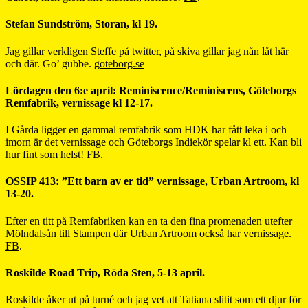
Stefan Sundström, Storan, kl 19.
Jag gillar verkligen
Steffe på twitter
, på skiva gillar jag nån låt här
och där. Go’ gubbe.
goteborg.se
Lördagen den 6:e april: Reminiscence/Reminiscens, Göteborgs
Remfabrik, vernissage kl 12-17.
I Gårda ligger en gammal remfabrik som HDK har fått leka i och
imorn är det vernissage och Göteborgs Indiekör spelar kl ett. Kan bli
hur fint som helst!
FB
.
OSSIP 413: ”Ett barn av er tid” vernissage, Urban Artroom, kl
13-20.
Efter en titt på Remfabriken kan en ta den fina promenaden utefter
Mölndalsån till Stampen där Urban Artroom också har vernissage.
FB
.
Roskilde Road Trip, Röda Sten, 5-13 april.
Roskilde åker ut på turné och jag vet att Tatiana slitit som ett djur för