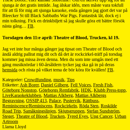
sjunga är det gratis inträde. Jag älskar idén, men måste vara tokfull
för att få för mig att sjunga karaoke, enda gången jag gjort det var på
Bleecker St till Black Sabbaths War Pigs. Fantastisk låt, dock ej i
min tolkning. Fick en drinkbiljett så jag skulle göra ett bättre försök
nästa gång…
FB
.
Torsdagen den 11:e april: Theatre of Blood, Trucken, kl 19.
Jag vet inte hur många gånger jag tipsat om Theatre of Blood och
ändå aldrig pallrat mig dit och då det är rockcirkel-träff på torsdag
kommer jag missa även denna. Men du som inte umgås med ett
gäng musiknördar i 60-årsåldern tycker jag ska gå in på deras
hemsida
och rösta på vilket tema de bör köra för kvällen!
FB
.
Kategorier:
Crowdfunding
,
musik
,
Tips
Etiketter:
Ash Borer
,
Daniel Gilberg
,
Fell Voices
,
Fresh Fish
,
Göteborg Nonstop
,
Göteborgs Remfabrik
,
HDK
,
Klubb Press-topp
,
LiveKaraokeklubben
,
Mattias Alkberg
,
Mattias Alkbergs
Begravning
,
OSSIP 413
,
Palace
,
Pustervik
,
Rättbuss
,
Reminiscence/Reminiscens
,
Rockcirkeln
,
Röda Sten
,
Roskilde
Road Trip
,
Samåkningslinjen
,
Skjutsgruppen
,
Stefan Sundström
,
Steget
,
Theatre of Blood
,
Trucken
,
Tyred Eyes
,
Ung Cancer
,
Urban
Artroom
Llama Lloyd