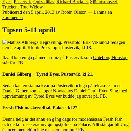
Eyes
,
Pustervik
,
Quizadillas
,
Richard Buckner
,
Sjöfartsmuseet
,
Trucken
,
True Widow
Publicerad den
5 april, 2013
av
Robin Olsson
—
Lämna en
kommentar
Tipsen 5-11 april!
Fredagen
den 5:e april: Klubb Press-topp, Pustervik, kl 18.
Ikväll kan en gå på media-quiz på Pustervik som
Göteborg Nonstop
står för.
FB
.
Daniel Gilberg + Tyred Eyes, Pustervik, kl 21.
Sedan kan en stanna kvar på Pustervik och gå på releasefest med
Daniel Gilbert som släpper Nowadays
Daniel Can’t Even Sing
med
uppvärmning av Tyred Eyes var kudde jag sover på.
FB
.
Fresh Fish maskeradbal, Palace, kl 22.
Denna helg är det ännu en gång dags för modemässan Fresh Fish
och de kör maskeradinvigningstjofräs på Palace. Allt stål går till Ung
Cancer, men glöm inte masken, hombre!
FB
.