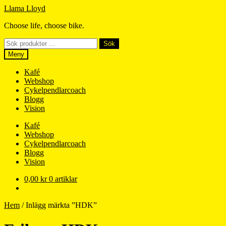
Hoppa
Hoppa
Llama Lloyd
till
till
Choose life, choose bike.
navigering
innehåll
Sök
Sök
efter:
Meny
Kafé
Webshop
Cykelpendlarcoach
Blogg
Vision
Kafé
Webshop
Cykelpendlarcoach
Blogg
Vision
0,00
kr
0 artiklar
Hem
/
Inlägg märkta ”HDK”