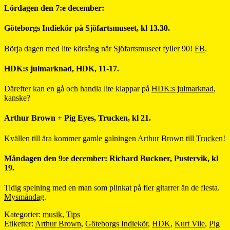
Lördagen den 7:e december:
Göteborgs Indiekör på Sjöfartsmuseet, kl 13.30.
Börja dagen med lite körsång när Sjöfartsmuseet fyller 90!
FB
.
HDK:s julmarknad, HDK, 11-17.
Därefter kan en gå och handla lite klappar på
HDK:s julmarknad
,
kanske?
Arthur Brown + Pig Eyes, Trucken, kl 21.
Kvällen till ära kommer gamle galningen Arthur Brown till
Trucken
!
Måndagen den 9:e december: Richard Buckner, Pustervik, kl
19.
Tidig spelning med en man som plinkat på fler gitarrer än de flesta.
Mysmåndag
.
Kategorier:
musik
,
Tips
Etiketter:
Arthur Brown
,
Göteborgs Indiekör
,
HDK
,
Kurt Vile
,
Pig