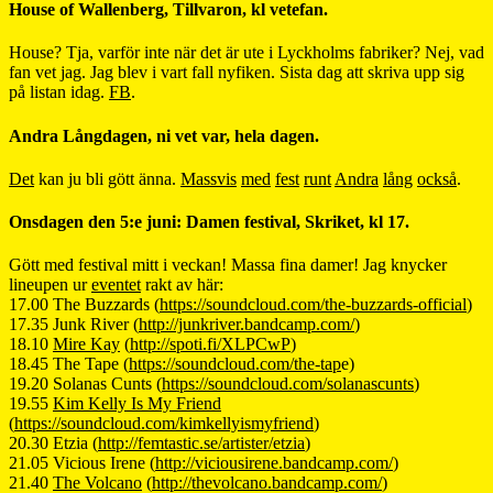
House of Wallenberg, Tillvaron, kl vetefan.
House? Tja, varför inte när det är ute i Lyckholms fabriker? Nej, vad
fan vet jag. Jag blev i vart fall nyfiken. Sista dag att skriva upp sig
på listan idag.
FB
.
Andra Långdagen, ni vet var, hela dagen.
Det
kan ju bli gött änna.
Massvis
med
fest
runt
Andra
lång
också
.
Onsdagen den 5:e juni: Damen festival, Skriket, kl 17.
Gött med festival mitt i veckan! Massa fina damer! Jag knycker
lineupen ur
eventet
rakt av här:
17.00 The Buzzards (
https://soundcloud.com/the-buzzards-official
)
17.35 Junk River (
http://junkriver.bandcamp.com/
)
18.10
Mire Kay
(
http://spoti.fi/XLPCwP
)
18.45 The Tape (
https://soundcloud.com/the-tap
e)
19.20 Solanas Cunts (
https://soundcloud.com/solanascunts
)
19.55
Kim Kelly Is My Friend
(
https://soundcloud.com/kimkellyismyfriend
)
20.30 Etzia (
http://femtastic.se/artister/etzia
)
21.05 Vicious Irene (
http://viciousirene.bandcamp.com/
)
21.40
The Volcano
(
http://thevolcano.bandcamp.com/
)