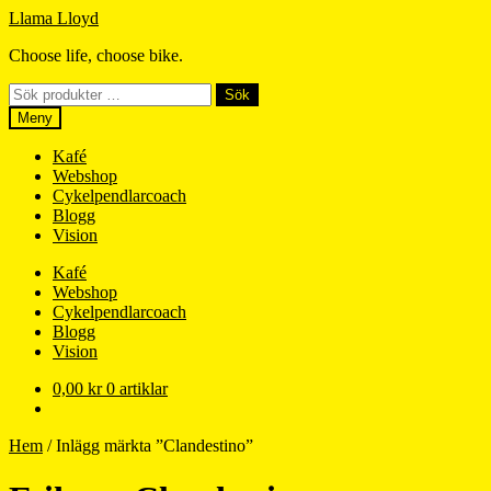
Hoppa
Hoppa
Llama Lloyd
till
till
Choose life, choose bike.
navigering
innehåll
Sök
Sök
efter:
Meny
Kafé
Webshop
Cykelpendlarcoach
Blogg
Vision
Kafé
Webshop
Cykelpendlarcoach
Blogg
Vision
0,00
kr
0 artiklar
Hem
/
Inlägg märkta ”Clandestino”