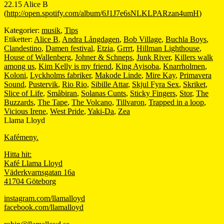
22.15 Alice B
(
http://open.spotify.com/album/6J1J7e6sNLKLPARzan4umH
)
Kategorier:
musik
,
Tips
Etiketter:
Alice B
,
Andra Långdagen
,
Bob Village
,
Buchla Boys
,
Clandestino
,
Damen festival
,
Etzia
,
Grrrt
,
Hillman Lighthouse
,
House of Wallenberg
,
Johner & Schneps
,
Junk River
,
Killers walk
among us
,
Kim Kelly is my friend
,
King Ayisoba
,
Knarrholmen
,
Koloni
,
Lyckholms fabriker
,
Makode Linde
,
Mire Kay
,
Primavera
Sound
,
Pustervik
,
Rio Rio
,
Sibille Attar
,
Skjul Fyra Sex
,
Skriket
,
Slice of Life
,
Småbiran
,
Solanas Cunts
,
Sticky Fingers
,
Stor
,
The
Buzzards
,
The Tape
,
The Volcano
,
Tillvaron
,
Trapped in a loop
,
Vicious Irene
,
West Pride
,
Yaki-Da
,
Zea
Llama Lloyd
Kafémeny.
Hitta hit:
Kafé Llama Lloyd
Väderkvarnsgatan 16a
41704 Göteborg
instagram.com/llamalloyd
facebook.com/llamalloyd