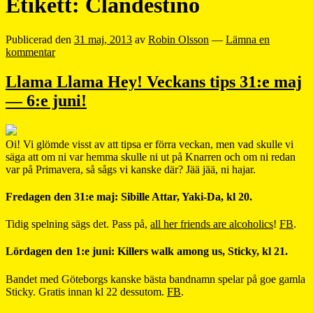
Etikett:
Clandestino
Publicerad den
31 maj, 2013
av
Robin Olsson
—
Lämna en
kommentar
Llama Llama Hey! Veckans tips 31:e maj
— 6:e juni!
Oi! Vi glömde visst av att tipsa er förra veckan, men vad skulle vi
säga att om ni var hemma skulle ni ut på Knarren och om ni redan
var på Primavera, så sågs vi kanske där? Jää jää, ni hajar.
Fredagen den 31:e maj: Sibille Attar, Yaki-Da, kl 20.
Tidig spelning sägs det. Pass på,
all her friends are alcoholics
!
FB
.
Lördagen den 1:e juni: Killers walk among us, Sticky, kl 21.
Bandet med Göteborgs kanske bästa bandnamn spelar på goe gamla
Sticky. Gratis innan kl 22 dessutom.
FB
.