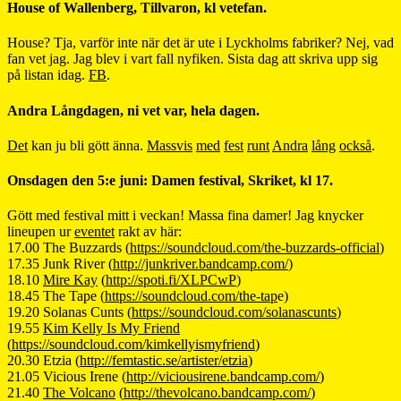
House of Wallenberg, Tillvaron, kl vetefan.
House? Tja, varför inte när det är ute i Lyckholms fabriker? Nej, vad
fan vet jag. Jag blev i vart fall nyfiken. Sista dag att skriva upp sig
på listan idag.
FB
.
Andra Långdagen, ni vet var, hela dagen.
Det
kan ju bli gött änna.
Massvis
med
fest
runt
Andra
lång
också
.
Onsdagen den 5:e juni: Damen festival, Skriket, kl 17.
Gött med festival mitt i veckan! Massa fina damer! Jag knycker
lineupen ur
eventet
rakt av här:
17.00 The Buzzards (
https://soundcloud.com/the-buzzards-official
)
17.35 Junk River (
http://junkriver.bandcamp.com/
)
18.10
Mire Kay
(
http://spoti.fi/XLPCwP
)
18.45 The Tape (
https://soundcloud.com/the-tap
e)
19.20 Solanas Cunts (
https://soundcloud.com/solanascunts
)
19.55
Kim Kelly Is My Friend
(
https://soundcloud.com/kimkellyismyfriend
)
20.30 Etzia (
http://femtastic.se/artister/etzia
)
21.05 Vicious Irene (
http://viciousirene.bandcamp.com/
)
21.40
The Volcano
(
http://thevolcano.bandcamp.com/
)