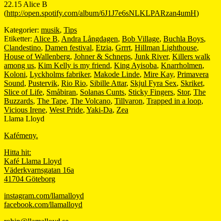
22.15 Alice B
(
http://open.spotify.com/album/6J1J7e6sNLKLPARzan4umH
)
Kategorier:
musik
,
Tips
Etiketter:
Alice B
,
Andra Långdagen
,
Bob Village
,
Buchla Boys
,
Clandestino
,
Damen festival
,
Etzia
,
Grrrt
,
Hillman Lighthouse
,
House of Wallenberg
,
Johner & Schneps
,
Junk River
,
Killers walk
among us
,
Kim Kelly is my friend
,
King Ayisoba
,
Knarrholmen
,
Koloni
,
Lyckholms fabriker
,
Makode Linde
,
Mire Kay
,
Primavera
Sound
,
Pustervik
,
Rio Rio
,
Sibille Attar
,
Skjul Fyra Sex
,
Skriket
,
Slice of Life
,
Småbiran
,
Solanas Cunts
,
Sticky Fingers
,
Stor
,
The
Buzzards
,
The Tape
,
The Volcano
,
Tillvaron
,
Trapped in a loop
,
Vicious Irene
,
West Pride
,
Yaki-Da
,
Zea
Llama Lloyd
Kafémeny.
Hitta hit:
Kafé Llama Lloyd
Väderkvarnsgatan 16a
41704 Göteborg
instagram.com/llamalloyd
facebook.com/llamalloyd