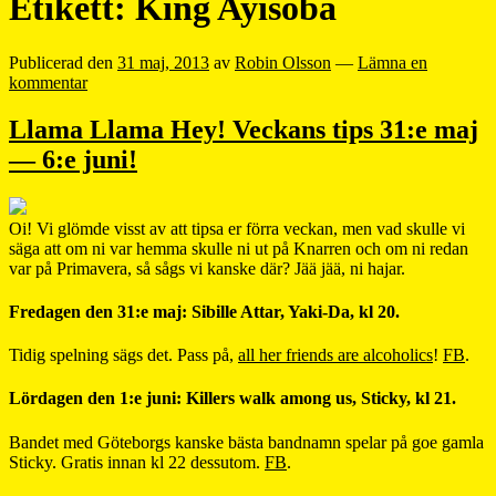
Etikett:
King Ayisoba
Publicerad den
31 maj, 2013
av
Robin Olsson
—
Lämna en
kommentar
Llama Llama Hey! Veckans tips 31:e maj
— 6:e juni!
Oi! Vi glömde visst av att tipsa er förra veckan, men vad skulle vi
säga att om ni var hemma skulle ni ut på Knarren och om ni redan
var på Primavera, så sågs vi kanske där? Jää jää, ni hajar.
Fredagen den 31:e maj: Sibille Attar, Yaki-Da, kl 20.
Tidig spelning sägs det. Pass på,
all her friends are alcoholics
!
FB
.
Lördagen den 1:e juni: Killers walk among us, Sticky, kl 21.
Bandet med Göteborgs kanske bästa bandnamn spelar på goe gamla
Sticky. Gratis innan kl 22 dessutom.
FB
.