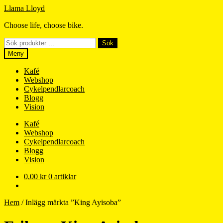
Hoppa
Hoppa
Llama Lloyd
till
till
Choose life, choose bike.
navigering
innehåll
Sök
Sök
efter:
Meny
Kafé
Webshop
Cykelpendlarcoach
Blogg
Vision
Kafé
Webshop
Cykelpendlarcoach
Blogg
Vision
0,00
kr
0 artiklar
Hem
/
Inlägg märkta ”King Ayisoba”