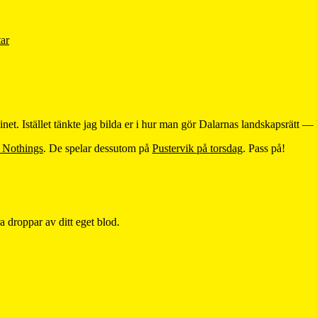
ar
net. Istället tänkte jag bilda er i hur man gör Dalarnas landskapsrätt — Rå
 Nothings
. De spelar dessutom på
Pustervik på torsdag
. Pass på!
 droppar av ditt eget blod.