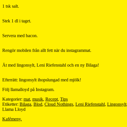
1 tsk salt.
Stek 1 dl i taget.
Servera med bacon.
Rengör mobilen från allt fett när du instagrammat.
Ät med lingonsylt, Leni Riefenstahl och en ny Bilaga!
Efterrätt: lingonsylt ihopslungad med mjölk!
Följ llamalloyd på Instagram.
Kategorier:
mat
,
musik
,
Recept
,
Tips
Etiketter:
Bilaga
,
Blod
,
Cloud Nothings
,
Leni Riefenstahl
,
Lingonsylt
Llama Lloyd
Kafémeny.