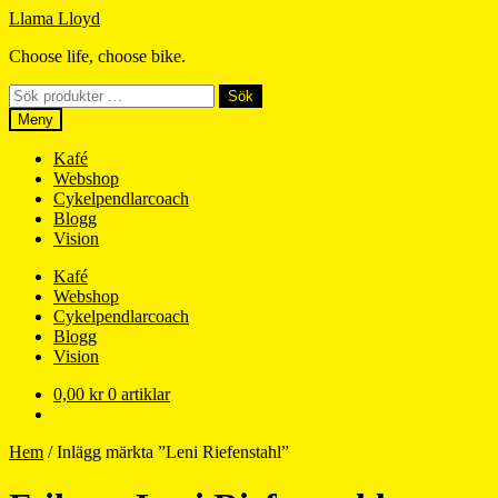
Hoppa
Hoppa
Llama Lloyd
till
till
Choose life, choose bike.
navigering
innehåll
Sök
Sök
efter:
Meny
Kafé
Webshop
Cykelpendlarcoach
Blogg
Vision
Kafé
Webshop
Cykelpendlarcoach
Blogg
Vision
0,00
kr
0 artiklar
Hem
/
Inlägg märkta ”Leni Riefenstahl”