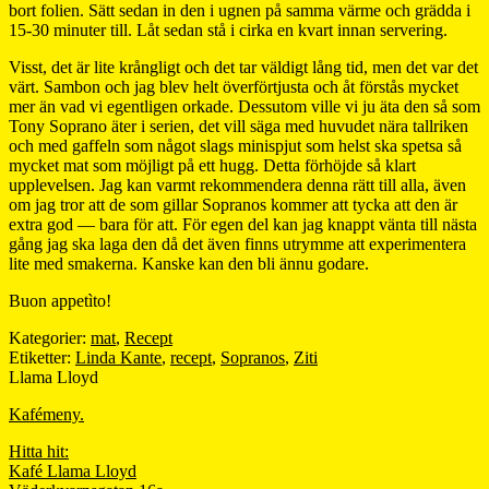
bort folien. Sätt sedan in den i ugnen på samma värme och grädda i
15-30 minuter till. Låt sedan stå i cirka en kvart innan servering.
Visst, det är lite krångligt och det tar väldigt lång tid, men det var det
värt. Sambon och jag blev helt överförtjusta och åt förstås mycket
mer än vad vi egentligen orkade. Dessutom ville vi ju äta den så som
Tony Soprano äter i serien, det vill säga med huvudet nära tallriken
och med gaffeln som något slags minispjut som helst ska spetsa så
mycket mat som möjligt på ett hugg. Detta förhöjde så klart
upplevelsen. Jag kan varmt rekommendera denna rätt till alla, även
om jag tror att de som gillar Sopranos kommer att tycka att den är
extra god — bara för att. För egen del kan jag knappt vänta till nästa
gång jag ska laga den då det även finns utrymme att experimentera
lite med smakerna. Kanske kan den bli ännu godare.
Buon appetìto!
Kategorier:
mat
,
Recept
Etiketter:
Linda Kante
,
recept
,
Sopranos
,
Ziti
Llama Lloyd
Kafémeny.
Hitta hit:
Kafé Llama Lloyd