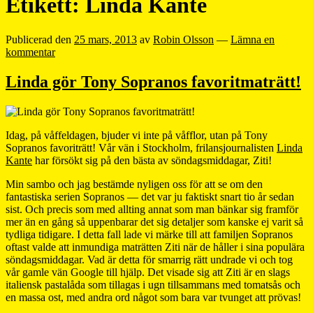
Etikett:
Linda Kante
Publicerad den
25 mars, 2013
av
Robin Olsson
—
Lämna en
kommentar
Linda gör Tony Sopranos favoritmaträtt!
Idag, på våffeldagen, bjuder vi inte på våfflor, utan på Tony
Sopranos favoriträtt! Vår vän i Stockholm, frilansjournalisten
Linda
Kante
har försökt sig på den bästa av söndagsmiddagar, Ziti!
Min sambo och jag bestämde nyligen oss för att se om den
fantastiska serien Sopranos — det var ju faktiskt snart tio år sedan
sist. Och precis som med allting annat som man bänkar sig framför
mer än en gång så uppenbarar det sig detaljer som kanske ej varit så
tydliga tidigare. I detta fall lade vi märke till att familjen Sopranos
oftast valde att inmundiga maträtten Ziti när de håller i sina populära
söndagsmiddagar. Vad är detta för smarrig rätt undrade vi och tog
vår gamle vän Google till hjälp. Det visade sig att Ziti är en slags
italiensk pastalåda som tillagas i ugn tillsammans med tomatsås och
en massa ost, med andra ord något som bara var tvunget att prövas!