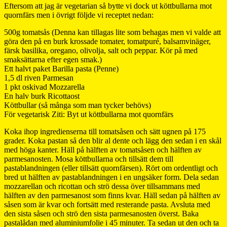
Eftersom att jag är vegetarian så bytte vi dock ut köttbullarna mot
quornfärs men i övrigt följde vi receptet nedan:
500g tomatsås (Denna kan tillagas lite som behagas men vi valde att
göra den på en burk krossade tomater, tomatpuré, balsamvinäger,
färsk basilika, oregano, olivolja, salt och peppar. Kör på med
smaksättarna efter egen smak.)
Ett halvt paket Barilla pasta (Penne)
1,5 dl riven Parmesan
1 pkt oskivad Mozzarella
En halv burk Ricottaost
Köttbullar (så många som man tycker behövs)
För vegetarisk Ziti: Byt ut köttbullarna mot quornfärs
Koka ihop ingredienserna till tomatsåsen och sätt ugnen på 175
grader. Koka pastan så den blir al dente och lägg den sedan i en skål
med höga kanter. Häll på hälften av tomatsåsen och hälften av
parmesanosten. Mosa köttbullarna och tillsätt dem till
pastablandningen (eller tillsätt quornfärsen). Rört om ordentligt och
bred ut hälften av pastablandningen i en ungsäker form. Dela sedan
mozzarellan och ricottan och strö dessa över tillsammans med
hälften av den parmesanost som finns kvar. Häll sedan på hälften av
såsen som är kvar och fortsätt med resterande pasta. Avsluta med
den sista såsen och strö den sista parmesanosten överst. Baka
pastalådan med aluminiumfolie i 45 minuter. Ta sedan ut den och ta