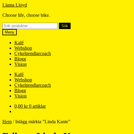
Hoppa
Hoppa
Llama Lloyd
till
till
Choose life, choose bike.
navigering
innehåll
Sök
Sök
efter:
Meny
Kafé
Webshop
Cykelpendlarcoach
Blogg
Vision
Kafé
Webshop
Cykelpendlarcoach
Blogg
Vision
0,00
kr
0 artiklar
Hem
/
Inlägg märkta ”Linda Kante”