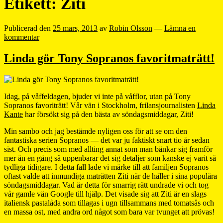
Etikett:
Ziti
Publicerad den
25 mars, 2013
av
Robin Olsson
—
Lämna en
kommentar
Linda gör Tony Sopranos favoritmaträtt!
Idag, på våffeldagen, bjuder vi inte på våfflor, utan på Tony
Sopranos favoriträtt! Vår vän i Stockholm, frilansjournalisten
Linda
Kante
har försökt sig på den bästa av söndagsmiddagar, Ziti!
Min sambo och jag bestämde nyligen oss för att se om den
fantastiska serien Sopranos — det var ju faktiskt snart tio år sedan
sist. Och precis som med allting annat som man bänkar sig framför
mer än en gång så uppenbarar det sig detaljer som kanske ej varit så
tydliga tidigare. I detta fall lade vi märke till att familjen Sopranos
oftast valde att inmundiga maträtten Ziti när de håller i sina populära
söndagsmiddagar. Vad är detta för smarrig rätt undrade vi och tog
vår gamle vän Google till hjälp. Det visade sig att Ziti är en slags
italiensk pastalåda som tillagas i ugn tillsammans med tomatsås och
en massa ost, med andra ord något som bara var tvunget att prövas!