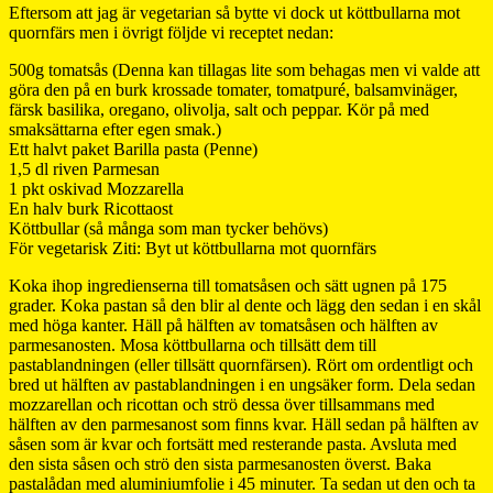
Eftersom att jag är vegetarian så bytte vi dock ut köttbullarna mot
quornfärs men i övrigt följde vi receptet nedan:
500g tomatsås (Denna kan tillagas lite som behagas men vi valde att
göra den på en burk krossade tomater, tomatpuré, balsamvinäger,
färsk basilika, oregano, olivolja, salt och peppar. Kör på med
smaksättarna efter egen smak.)
Ett halvt paket Barilla pasta (Penne)
1,5 dl riven Parmesan
1 pkt oskivad Mozzarella
En halv burk Ricottaost
Köttbullar (så många som man tycker behövs)
För vegetarisk Ziti: Byt ut köttbullarna mot quornfärs
Koka ihop ingredienserna till tomatsåsen och sätt ugnen på 175
grader. Koka pastan så den blir al dente och lägg den sedan i en skål
med höga kanter. Häll på hälften av tomatsåsen och hälften av
parmesanosten. Mosa köttbullarna och tillsätt dem till
pastablandningen (eller tillsätt quornfärsen). Rört om ordentligt och
bred ut hälften av pastablandningen i en ungsäker form. Dela sedan
mozzarellan och ricottan och strö dessa över tillsammans med
hälften av den parmesanost som finns kvar. Häll sedan på hälften av
såsen som är kvar och fortsätt med resterande pasta. Avsluta med
den sista såsen och strö den sista parmesanosten överst. Baka
pastalådan med aluminiumfolie i 45 minuter. Ta sedan ut den och ta