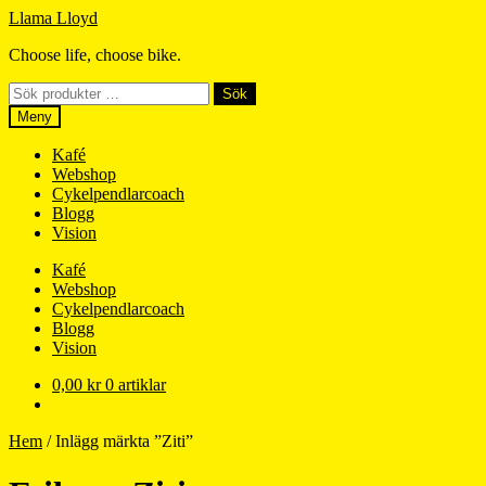
Hoppa
Hoppa
Llama Lloyd
till
till
Choose life, choose bike.
navigering
innehåll
Sök
Sök
efter:
Meny
Kafé
Webshop
Cykelpendlarcoach
Blogg
Vision
Kafé
Webshop
Cykelpendlarcoach
Blogg
Vision
0,00
kr
0 artiklar
Hem
/
Inlägg märkta ”Ziti”