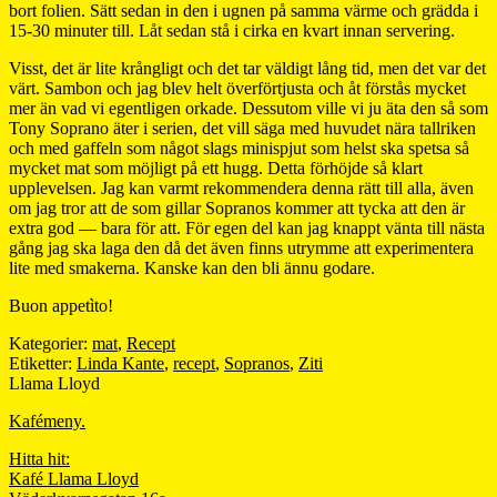
bort folien. Sätt sedan in den i ugnen på samma värme och grädda i
15-30 minuter till. Låt sedan stå i cirka en kvart innan servering.
Visst, det är lite krångligt och det tar väldigt lång tid, men det var det
värt. Sambon och jag blev helt överförtjusta och åt förstås mycket
mer än vad vi egentligen orkade. Dessutom ville vi ju äta den så som
Tony Soprano äter i serien, det vill säga med huvudet nära tallriken
och med gaffeln som något slags minispjut som helst ska spetsa så
mycket mat som möjligt på ett hugg. Detta förhöjde så klart
upplevelsen. Jag kan varmt rekommendera denna rätt till alla, även
om jag tror att de som gillar Sopranos kommer att tycka att den är
extra god — bara för att. För egen del kan jag knappt vänta till nästa
gång jag ska laga den då det även finns utrymme att experimentera
lite med smakerna. Kanske kan den bli ännu godare.
Buon appetìto!
Kategorier:
mat
,
Recept
Etiketter:
Linda Kante
,
recept
,
Sopranos
,
Ziti
Llama Lloyd
Kafémeny.
Hitta hit:
Kafé Llama Lloyd