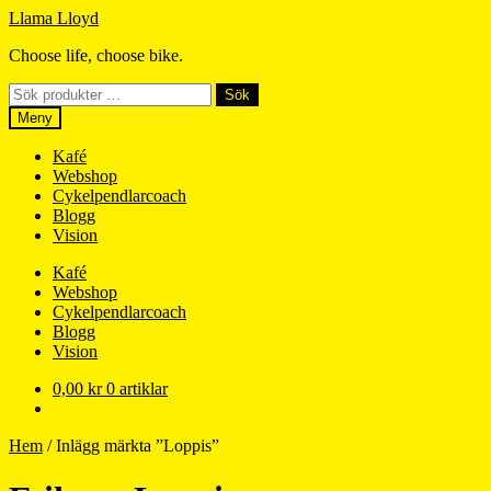
Hoppa
Hoppa
Llama Lloyd
till
till
Choose life, choose bike.
navigering
innehåll
Sök
Sök
efter:
Meny
Kafé
Webshop
Cykelpendlarcoach
Blogg
Vision
Kafé
Webshop
Cykelpendlarcoach
Blogg
Vision
0,00
kr
0 artiklar
Hem
/
Inlägg märkta ”Loppis”