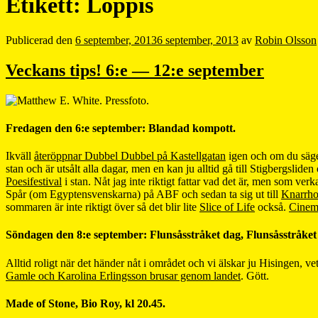
Etikett:
Loppis
Publicerad den
6 september, 2013
6 september, 2013
av
Robin Olsson
Veckans tips! 6:e — 12:e september
Fredagen den 6:e september: Blandad kompott.
Ikväll
återöppnar Dubbel Dubbel på Kastellgatan
igen och om du säger
stan och är utsålt alla dagar, men en kan ju alltid gå till Stigbergslid
Poesifestival
i stan. Nåt jag inte riktigt fattar vad det är, men som ve
Spår (om Egyptensvenskarna) på ABF och sedan ta sig ut till
Knarrho
sommaren är inte riktigt över så det blir lite
Slice of Life
också.
Cinem
Söndagen den 8:e september: Flunsåsstråket dag, Flunsåsstråket 
Alltid roligt när det händer nåt i området och vi älskar ju Hisingen, 
Gamle och Karolina Erlingsson brusar genom landet
. Gött.
Made of Stone, Bio Roy, kl 20.45.