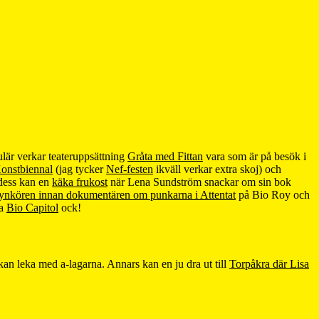
ulär verkar teateruppsättning
Gråta med Fittan
vara som är på besök i
onstbiennal
(jag tycker
Nef-festen
ikväll verkar extra skoj) och
 dess kan en
käka frukost
när Lena Sundström snackar om sin bok
ynkören innan dokumentären om punkarna i Attentat
på Bio Roy och
ta
Bio Capitol
ock!
an leka med a-lagarna. Annars kan en ju dra ut till
Torpåkra där Lisa