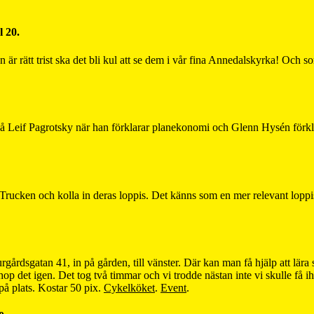
 20.
n är rätt trist ska det bli kul att se dem i vår fina Annedalskyrka! Och 
a på Leif Pagrotsky när han förklarar planekonomi och Glenn Hysén förklar
ll Trucken och kolla in deras loppis. Det känns som en mer relevant lopp
gårdsgatan 41, in på gården, till vänster. Där kan man få hjälp att lära s
hop det igen. Det tog två timmar och vi trodde nästan inte vi skulle få ih
på plats. Kostar 50 pix.
Cykelköket
.
Event
.