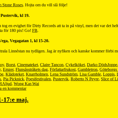
m Stone Roses
. Hojta om du vill slå följe!
ustervik, kl 19.
og en evighet för Dirty Records att ta in på vinyl, men det var det hel
tta för 180 pix! Go!
FB
.
ega, Vegagatan 1, kl 15-20.
trala Linnéstan nu tydligen. Jag är nyfiken och kanske kommer förbi m
oy
,
Borst
,
Cinemateket
,
Claire Tancon
,
Cykelköket
,
Darko DödsJoppe
y
,
Emzer
,
Flunsåsstråkets dag
,
Författarfrukost
,
Gambletron
,
Göteborgs 
be
,
Klädoteket
,
Knarrholmen
,
Lena Sundström
,
Lisa Gamble
,
Loppis
,
k
,
Pia Picknick
,
Poesifestivalen
,
Pustervik
,
Roberto N Peyre
,
Slice of L
RAljud
,
Wong Kar-Wai
a en kommentar
1-17:e maj.