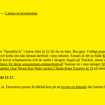
—
Lämna en kommentar
 ”Sportdryck” i baren efter kl 22 får du en bärs. Bra grej. Väldigt pop
en och kolla om nån lämnat återbud i sista sekund. Annars är det ju både
K
rkar kul är schamanerna och de andra i skogen:
loppis på Trucken
, innan
lmen för deras sensommars-endagsfestival
! Stannar en i stan sjunger
Sl
ateket visar Wong Kar-Wais vackra Chung-King Express kl 14
på bäs
kl 13-17.
vet ni. Dessutom passar Kvillebäcken på att
inviga en lekpark
där barnen k