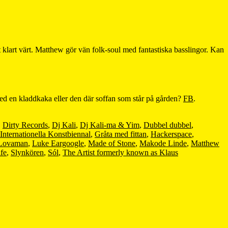
t klart värt. Matthew gör vän folk-soul med fantastiska basslingor. Kan
ed en kladdkaka eller den där soffan som står på gården?
FB
.
,
Dirty Records
,
Dj Kali
,
Dj Kali-ma & Yim
,
Dubbel dubbel
,
Internationella Konstbiennal
,
Gråta med fittan
,
Hackerspace
,
Lovaman
,
Luke Eargoogle
,
Made of Stone
,
Makode Linde
,
Matthew
ife
,
Slynkören
,
Sól
,
The Artist formerly known as Klaus