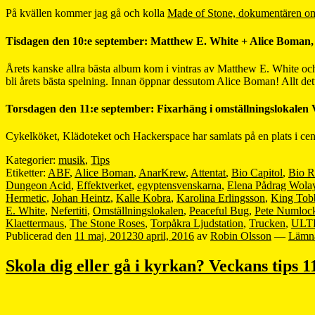
På kvällen kommer jag gå och kolla
Made of Stone, dokumentären o
Tisdagen den 10:e september: Matthew E. White + Alice Boman, P
Årets kanske allra bästa album kom i vintras av Matthew E. White och t
bli årets bästa spelning. Innan öppnar dessutom Alice Boman! Allt de
Torsdagen den 11:e september: Fixarhäng i omställningslokalen V
Cykelköket, Klädoteket och Hackerspace har samlats på en plats i cen
Kategorier:
musik
,
Tips
Etiketter:
ABF
,
Alice Boman
,
AnarKrew
,
Attentat
,
Bio Capitol
,
Bio R
Dungeon Acid
,
Effektverket
,
egyptensvenskarna
,
Elena Pådrag Wola
Hermetic
,
Johan Heintz
,
Kalle Kobra
,
Karolina Erlingsson
,
King Tob
E. White
,
Nefertiti
,
Omställningslokalen
,
Peaceful Bug
,
Pete Numloc
Klaettermaus
,
The Stone Roses
,
Torpåkra Ljudstation
,
Trucken
,
ULT
Publicerad den
11 maj, 2012
30 april, 2016
av
Robin Olsson
—
Lämn
Skola dig eller gå i kyrkan? Veckans tips 1