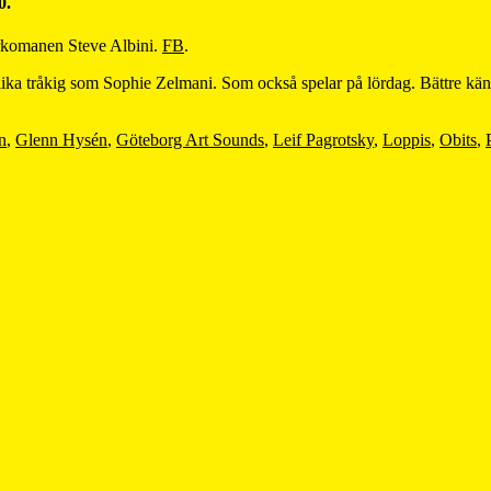
0.
arkomanen Steve Albini.
FB
.
an lika tråkig som Sophie Zelmani. Som också spelar på lördag. Bättre kä
n
,
Glenn Hysén
,
Göteborg Art Sounds
,
Leif Pagrotsky
,
Loppis
,
Obits
,