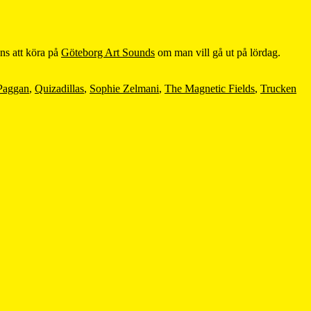
nns att köra på
Göteborg Art Sounds
om man vill gå ut på lördag.
Paggan
,
Quizadillas
,
Sophie Zelmani
,
The Magnetic Fields
,
Trucken