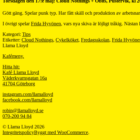
Torsdagen den 17:e maj: Cloud Nothings + Obits, Pustervik, kl 2
Gött gäng. Spelar punk typ. Har fått skäll och produktion av arbetsn
I övrigt spelar
Frida Hyvönen
, vars nya skiva är löjligt tråkig. Näst
Kategori:
Tips
Etiketter:
Cloud Nothings
,
Cykelköket
,
Fredagsskolan
,
Frida Hyvöne
Llama Lloyd
Kafémeny.
Hitta hit:
Kafé Llama Lloyd
Väderkvarnsgatan 16a
41704 Göteborg
instagram.com/llamalloyd
facebook.com/llamalloyd
robin@llamalloyd.se
070-200 94 84
© Llama Lloyd 2026
Integritetspolicy
Byggt med WooCommerce
.