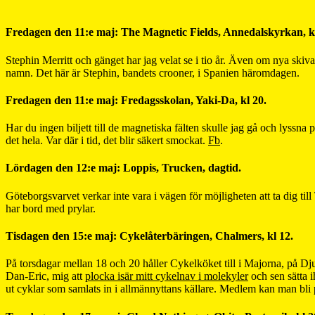
Fredagen den 11:e maj: The Magnetic Fields, Annedalskyrkan, kl
Stephin Merritt och gänget har jag velat se i tio år. Även om nya skiva
namn. Det här är Stephin, bandets crooner, i Spanien häromdagen.
Fredagen den 11:e maj: Fredagsskolan, Yaki-Da, kl 20.
Har du ingen biljett till de magnetiska fälten skulle jag gå och lyssn
det hela. Var där i tid, det blir säkert smockat.
Fb
.
Lördagen den 12:e maj: Loppis, Trucken, dagtid.
Göteborgsvarvet verkar inte vara i vägen för möjligheten att ta dig ti
har bord med prylar.
Tisdagen den 15:e maj: Cykelåterbäringen, Chalmers, kl 12.
På torsdagar mellan 18 och 20 håller Cykelköket till i Majorna, på Djur
Dan-Eric, mig att
plocka isär mitt cykelnav i molekyler
och sen sätta i
ut cyklar som samlats in i allmännyttans källare. Medlem kan man bli 