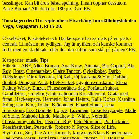
basslingor. Kan bli årets bästa spelning. Innan öppnar dessutom
Alice Boman! Allt detta för 180 pix! Go!
FB
.
Torsdagen den 11:e september: Fixarhäng i omställningslokalen
Vega, Vegagatan 1, kl 15-20.
Cykelköket, Klädoteket och Hackerspace har samlats på en plats i
centrala Linnéstan nu tydligen. Jag är nyfiken och kanske kommer
förbi med en kladdkaka eller den där soffan som står på gården?
FB
.
Kategorier:
musik
,
Tips
Etiketter:
ABF
,
Alice Boman
,
AnarKrew
,
Attentat
,
Bio Capitol
,
Bio
Roy
,
Borst
,
Cinemateket
,
Claire Tancon
,
Cykelköket
,
Darko
DödsJoppe
,
Dirty Records
,
Dj Kali
,
Dj Kali-ma & Yim
,
Dubbel
dubbel
,
Dungeon Acid
,
Effektverket
,
egyptensvenskarna
,
Elena
Pådrag Wolay
,
Emzer
,
Flunsåsstråkets dag
,
Författarfrukost
,
Gambletron
,
Göteborgs Internationella Konstbiennal
,
Gråta med
fittan
,
Hackerspace
,
Hermetic
,
Johan Heintz
,
Kalle Kobra
,
Karolina
Erlingsson
,
King Tobbe
,
Klädoteket
,
Knarrholmen
,
Lena
Sundström
,
Lisa Gamble
,
Loppis
,
Lovaman
,
Luke Eargoogle
,
Made
of Stone
,
Makode Linde
,
Matthew E. White
,
Nefertiti
,
Omställningslokalen
,
Peaceful Bug
,
Pete Numlock
,
Pia Picknick
,
Poesifestivalen
,
Pustervik
,
Roberto N Peyre
,
Slice of Life
,
Slynkören
,
Sól
,
The Artist formerly known as Klaus Klaettermaus
,
The Stone Roses
,
Torpåkra Ljudstation
,
Trucken
,
ULTRAljud
,