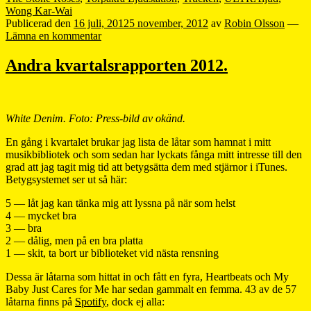
Wong Kar-Wai
Publicerad den
16 juli, 2012
5 november, 2012
av
Robin Olsson
—
Lämna en kommentar
Andra kvartalsrapporten 2012.
White Denim. Foto: Press-bild av okänd.
En gång i kvartalet brukar jag lista de låtar som hamnat i mitt
musikbibliotek och som sedan har lyckats fånga mitt intresse till den
grad att jag tagit mig tid att betygsätta dem med stjärnor i iTunes.
Betygsystemet ser ut så här:
5 — låt jag kan tänka mig att lyssna på när som helst
4 — mycket bra
3 — bra
2 — dålig, men på en bra platta
1 — skit, ta bort ur biblioteket vid nästa rensning
Dessa är låtarna som hittat in och fått en fyra, Heartbeats och My
Baby Just Cares for Me har sedan gammalt en femma. 43 av de 57
låtarna finns på
Spotify
, dock ej alla: