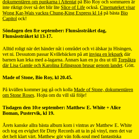
dokumentären om punkarna i Attentat
på Bio Roy och sommaren är
inte riktigt över så det blir lite
Slice of Life
också.
Cinemateket visar
Wong Kar-Wais vackra Chung-King Express kl 14
på bästa
Bio
Capitol
ock!
Söndagen den 8:e september: Flunsåsstråket dag,
Flunsåsstråket kl 13-17.
Alltid roligt när det händer nåt i området och vi älskar ju Hisingen,
vet ni. Dessutom passar Kvillebäcken på att
inviga en lekpark
där
barnen kan leka med a-lagarna. Annars kan en ju dra ut till
Torpåkra
där Lisa Gamle och Karolina Erlingsson brusar genom landet
. Gött.
Made of Stone, Bio Roy, kl 20.45.
På kvällen kommer jag gå och kolla
Made of Stone, dokumentären
om Stone Roses
. Hojta om du vill slå följe!
Tisdagen den 10:e september: Matthew E. White + Alice
Boman, Pustervik, kl 19.
Årets kanske allra bästa album kom i vintras av Matthew E. White
och tog en evighet för Dirty Records att ta in på vinyl, men det var
det helt klart värt. Matthew gör vän folk-soul med fantastiska