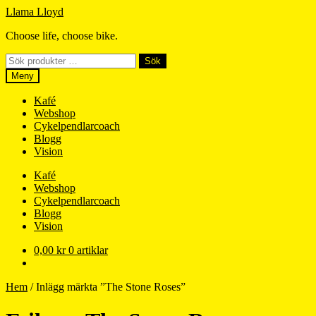
Hoppa
Hoppa
Llama Lloyd
till
till
Choose life, choose bike.
navigering
innehåll
Sök
Sök
efter:
Meny
Kafé
Webshop
Cykelpendlarcoach
Blogg
Vision
Kafé
Webshop
Cykelpendlarcoach
Blogg
Vision
0,00
kr
0 artiklar
Hem
/
Inlägg märkta ”The Stone Roses”