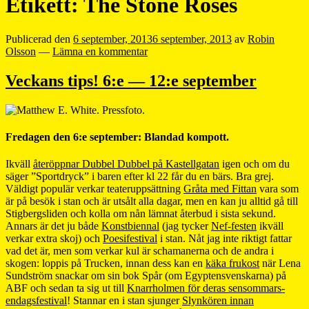
Etikett:
The Stone Roses
Publicerad den
6 september, 2013
6 september, 2013
av
Robin
Olsson
—
Lämna en kommentar
Veckans tips! 6:e — 12:e september
Fredagen den 6:e september: Blandad kompott.
Ikväll
återöppnar Dubbel Dubbel på Kastellgatan
igen och om du
säger ”Sportdryck” i baren efter kl 22 får du en bärs. Bra grej.
Väldigt populär verkar teateruppsättning
Gråta med Fittan
vara som
är på besök i stan och är utsålt alla dagar, men en kan ju alltid gå till
Stigbergsliden och kolla om nån lämnat återbud i sista sekund.
Annars är det ju både
Konstbiennal
(jag tycker
Nef-festen
ikväll
verkar extra skoj) och
Poesifestival
i stan. Nåt jag inte riktigt fattar
vad det är, men som verkar kul är schamanerna och de andra i
skogen:
loppis på Trucken
, innan dess kan en
käka frukost
när Lena
Sundström snackar om sin bok Spår (om Egyptensvenskarna) på
ABF och sedan ta sig ut till
Knarrholmen för deras sensommars-
endagsfestival
! Stannar en i stan sjunger
Slynkören innan