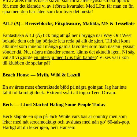
En av årets hittills bästa skivor står förra årets sydstatsrockupptäckt
för, men det klarade vi av i första kvartalet. Med LP:n får man en fin
sjua med den här låten som kör över det mesta!
Alt-J (∆) – Breezeblocks, Fitzpleasure, Matilda, MS & Tessellate
Fantastiska Alt-J (∆) fick mig att gå ner i brygga när Way Out West
bokade dem och jag började leta reda på allt de gjort. Till slut kom
albumet som innehöll många gamla favoriter som man nästan lyssnat
sönder då. Nu, några månader senare, känns det aktuellt igen. Ni såg
väl att vi gjorde
en intervju med Gus från bandet
? Vi ses väl i kön
till klubben de spelar på?
Beach House — Myth, Wild & Lazuli
En av årets mest eftertraktade bjöd på några goingar. Jag har inte
fallit fullkomligt dock. Extremt svårt att toppa Teen Dream.
Beck — I Just Started Hating Some People Today
Beck släppte en sjua på Jack White vars bas är country men som
leker med nåt screamoaktigt och avslutas med nån go’ 60-tals-pop.
Härligt att du leker igen, herr Hansen!