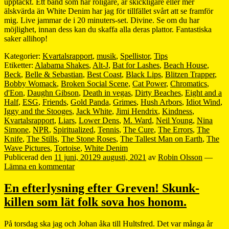
upptäckt. Ett band som har roligare, är skickligare eller mer
älskvärda än White Denim har jag för tillfället svårt att se framför
mig. Live jammar de i 20 minuters-set. Divine. Se om du har
möjlighet, innan dess kan du skaffa alla deras plattor. Fantastiska
saker allihop!
Kategorier:
Kvartalsrapport
,
musik
,
Spellistor
,
Tips
Etiketter:
Alabama Shakes
,
Alt-J
,
Bat for Lashes
,
Beach House
,
Beck
,
Belle & Sebastian
,
Best Coast
,
Black Lips
,
Blitzen Trapper
,
Bobby Womack
,
Broken Social Scene
,
Cat Power
,
Chromatics
,
d'Eon
,
Daughn Gibson
,
Death in vegas
,
Dirty Beaches
,
Eight and a
Half
,
ESG
,
Friends
,
Gold Panda
,
Grimes
,
Hush Arbors
,
Idiot Wind
,
Iggy and the Stooges
,
Jack White
,
Jimi Hendrix
,
Kindness
,
Kvartalsrapport
,
Liars
,
Lower Dens
,
M. Ward
,
Neil Young
,
Nina
Simone
,
NPR
,
Spiritualized
,
Tennis
,
The Cure
,
The Errors
,
The
Knife
,
The Stills
,
The Stone Roses
,
The Tallest Man on Earth
,
The
Wave Pictures
,
Tortoise
,
White Denim
Publicerad den
11 juni, 2012
9 augusti, 2021
av
Robin Olsson
—
Lämna en kommentar
En efterlysning efter Greven! Skunk-
killen som lät folk sova hos honom.
På torsdag ska jag och Johan åka till Hultsfred. Det var många år