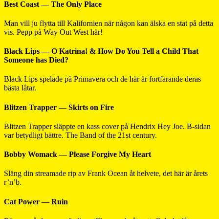
Best Coast — The Only Place
Man vill ju flytta till Kalifornien när någon kan älska en stat på detta
vis. Pepp på Way Out West här!
Black Lips — O Katrina! & How Do You Tell a Child That
Someone has Died?
Black Lips spelade på Primavera och de här är fortfarande deras
bästa låtar.
Blitzen Trapper — Skirts on Fire
Blitzen Trapper släppte en kass cover på Hendrix Hey Joe. B-sidan
var betydligt bättre. The Band of the 21st century.
Bobby Womack — Please Forgive My Heart
Släng din streamade rip av Frank Ocean åt helvete, det här är årets
r’n’b.
Cat Power — Ruin