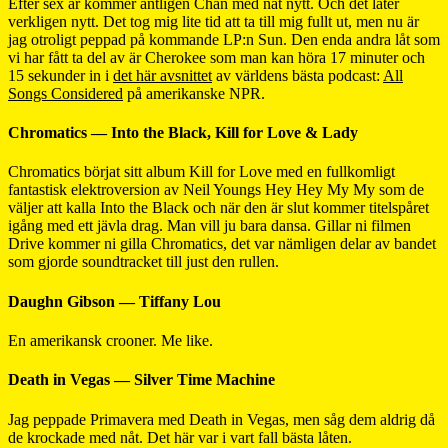
Efter sex år kommer äntligen Chan med nåt nytt. Och det låter
verkligen nytt. Det tog mig lite tid att ta till mig fullt ut, men nu är
jag otroligt peppad på kommande LP:n Sun. Den enda andra låt som
vi har fått ta del av är Cherokee som man kan höra 17 minuter och
15 sekunder in i
det här avsnittet
av världens bästa podcast:
All
Songs Considered
på amerikanske NPR.
Chromatics — Into the Black, Kill for Love & Lady
Chromatics börjat sitt album Kill for Love med en fullkomligt
fantastisk elektroversion av Neil Youngs Hey Hey My My som de
väljer att kalla Into the Black och när den är slut kommer titelspåret
igång med ett jävla drag. Man vill ju bara dansa. Gillar ni filmen
Drive kommer ni gilla Chromatics, det var nämligen delar av bandet
som gjorde soundtracket till just den rullen.
Daughn Gibson — Tiffany Lou
En amerikansk crooner. Me like.
Death in Vegas — Silver Time Machine
Jag peppade Primavera med Death in Vegas, men såg dem aldrig då
de krockade med nåt. Det här var i vart fall bästa låten.