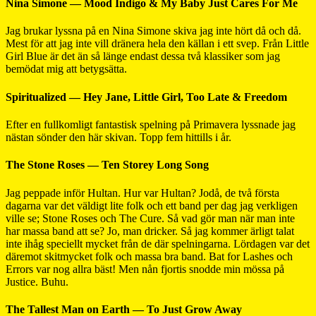
Nina Simone — Mood Indigo & My Baby Just Cares For Me
Jag brukar lyssna på en Nina Simone skiva jag inte hört då och då.
Mest för att jag inte vill dränera hela den källan i ett svep. Från Little
Girl Blue är det än så länge endast dessa två klassiker som jag
bemödat mig att betygsätta.
Spiritualized — Hey Jane, Little Girl, Too Late & Freedom
Efter en fullkomligt fantastisk spelning på Primavera lyssnade jag
nästan sönder den här skivan. Topp fem hittills i år.
The Stone Roses — Ten Storey Long Song
Jag peppade inför Hultan. Hur var Hultan? Jodå, de två första
dagarna var det väldigt lite folk och ett band per dag jag verkligen
ville se; Stone Roses och The Cure. Så vad gör man när man inte
har massa band att se? Jo, man dricker. Så jag kommer ärligt talat
inte ihåg speciellt mycket från de där spelningarna. Lördagen var det
däremot skitmycket folk och massa bra band. Bat for Lashes och
Errors var nog allra bäst! Men nån fjortis snodde min mössa på
Justice. Buhu.
The Tallest Man on Earth — To Just Grow Away