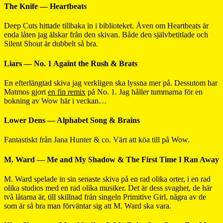
The Knife — Heartbeats
Deep Cuts hittade tillbaka in i biblioteket. Även om Heartbeats är
enda låten jag älskar från den skivan. Både den självbetitlade och
Silent Shout är dubbelt så bra.
Liars — No. 1 Againt the Rush & Brats
En efterlängtad skiva jag verkligen ska lyssna mer på. Dessutom har
Matmos gjort
en fin remix
på No. 1. Jag håller tummarna för en
bokning av Wow här i veckan…
Lower Dens — Alphabet Song & Brains
Fantastiskt från Jana Hunter & co. Värt att köa till på Wow.
M. Ward — Me and My Shadow & The First Time I Ran Away
M. Ward spelade in sin senaste skiva på en rad olika orter, i en rad
olika studios med en rad olika musiker. Det är dess svaghet, de här
två låtarna är, till skillnad från singeln Primitive Girl, några av de
som är så bra man förväntar sig att M. Ward ska vara.