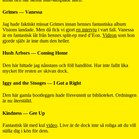
Grimes — Vanessa
Jag hade faktiskt missat Grimes innan hennes fantastiska album
Visions landade. Men då fick vi gjort
en intervju
i vart fall. Vanessa
är en fantastisk låt från hennes split-ep med d’Eon.
Videon
som hon
gjorde själv är inte dum den heller.
Hush Arbors — Coming Home
Den här hittade jag nånstans och föll handlöst. Har inte fallit lika
mycket för resten av skivan dock.
Iggy and the Stooges — I Got a Right
Den här gamla bootleggen hade försvunnit ur biblioteket. Ordningen
är nu återställd.
Kindness — Gee Up
Fantastisk låt med kul
video
. Live är de dock inte så roliga att du vill
ställa dig i kön för dem.