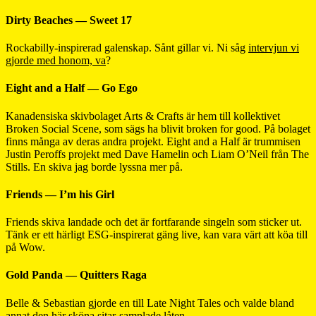
Dirty Beaches — Sweet 17
Rockabilly-inspirerad galenskap. Sånt gillar vi. Ni såg
intervjun vi
gjorde med honom, va
?
Eight and a Half — Go Ego
Kanadensiska skivbolaget Arts & Crafts är hem till kollektivet
Broken Social Scene, som sägs ha blivit broken for good. På bolaget
finns många av deras andra projekt. Eight and a Half är trummisen
Justin Peroffs projekt med Dave Hamelin och Liam O’Neil från The
Stills. En skiva jag borde lyssna mer på.
Friends — I’m his Girl
Friends skiva landade och det är fortfarande singeln som sticker ut.
Tänk er ett härligt ESG-inspirerat gäng live, kan vara värt att köa till
på Wow.
Gold Panda — Quitters Raga
Belle & Sebastian gjorde en till Late Night Tales och valde bland
annat den här sköna sitar-samplade låten.