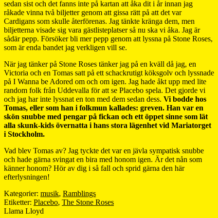
sedan sist och det fanns inte på kartan att åka dit i år innan jag
råkade vinna två biljetter genom att gissa rätt på att det var
Cardigans som skulle återförenas. Jag tänkte kränga dem, men
biljetterna visade sig vara gästlisteplatser så nu ska vi åka. Jag är
sådär pepp. Försöker bli mer pepp genom att lyssna på Stone Roses,
som är enda bandet jag verkligen vill se.
När jag tänker på Stone Roses tänker jag på en kväll då jag, en
Victoria och en Tomas satt på ett schackrutigt köksgolv och lyssnade
på I Wanna be Adored om och om igen. Jag hade åkt upp med lite
random folk från Uddevalla för att se Placebo spela. Det gjorde vi
och jag har inte lyssnat en ton med dem sedan dess.
Vi bodde hos
Tomas, eller som han i folkmun kallades: greven. Han var en
skön snubbe med pengar på fickan och ett öppet sinne som lät
alla skunk-kids övernatta i hans stora lägenhet vid Mariatorget
i Stockholm.
Vad blev Tomas av? Jag tyckte det var en jävla sympatisk snubbe
och hade gärna svingat en bira med honom igen. Är det nån som
känner honom? Hör av dig i så fall och sprid gärna den här
efterlysningen!
Kategorier:
musik
,
Ramblings
Etiketter:
Placebo
,
The Stone Roses
Llama Lloyd