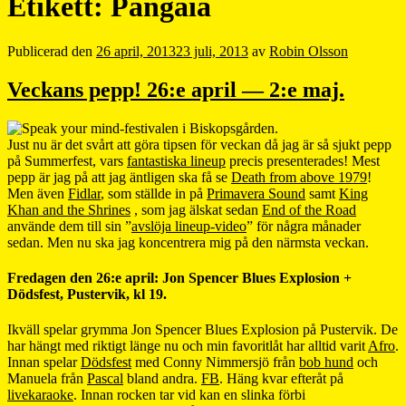
Etikett:
Pangaia
Publicerad den
26 april, 2013
23 juli, 2013
av
Robin Olsson
Veckans pepp! 26:e april — 2:e maj.
Just nu är det svårt att göra tipsen för veckan då jag är så sjukt pepp
på Summerfest, vars
fantastiska lineup
precis presenterades! Mest
pepp är jag på att jag äntligen ska få se
Death from above 1979
!
Men även
Fidlar
, som ställde in på
Primavera Sound
samt
King
Khan and the Shrines
, som jag älskat sedan
End of the Road
använde dem till sin ”
avslöja lineup-video
” för några månader
sedan. Men nu ska jag koncentrera mig på den närmsta veckan.
Fredagen den 26:e april: Jon Spencer Blues Explosion +
Dödsfest, Pustervik, kl 19.
Ikväll spelar grymma Jon Spencer Blues Explosion på Pustervik. De
har hängt med riktigt länge nu och min favoritlåt har alltid varit
Afro
.
Innan spelar
Dödsfest
med Conny Nimmersjö från
bob hund
och
Manuela från
Pascal
bland andra.
FB
. Häng kvar efteråt på
livekaraoke
. Innan rocken tar vid kan en slinka förbi