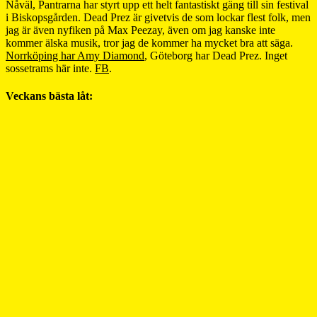
Nåväl, Pantrarna har styrt upp ett helt fantastiskt gäng till sin festival
i Biskopsgården. Dead Prez är givetvis de som lockar flest folk, men
jag är även nyfiken på Max Peezay, även om jag kanske inte
kommer älska musik, tror jag de kommer ha mycket bra att säga.
Norrköping har Amy Diamond
, Göteborg har Dead Prez. Inget
sossetrams här inte.
FB
.
Veckans bästa låt: