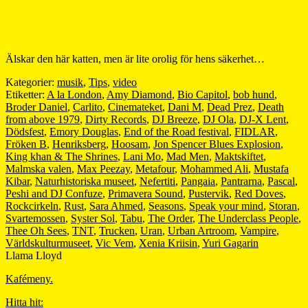
Älskar den här katten, men är lite orolig för hens säkerhet…
Kategorier:
musik
,
Tips
,
video
Etiketter:
A la London
,
Amy Diamond
,
Bio Capitol
,
bob hund
,
Broder Daniel
,
Carlito
,
Cinemateket
,
Dani M
,
Dead Prez
,
Death
from above 1979
,
Dirty Records
,
DJ Breeze
,
DJ Ola
,
DJ-X Lent
,
Dödsfest
,
Emory Douglas
,
End of the Road festival
,
FIDLAR
,
Fröken B
,
Henriksberg
,
Hoosam
,
Jon Spencer Blues Explosion
,
King khan & The Shrines
,
Lani Mo
,
Mad Men
,
Maktskiftet
,
Malmska valen
,
Max Peezay
,
Metafour
,
Mohammed Ali
,
Mustafa
Kibar
,
Naturhistoriska museet
,
Nefertiti
,
Pangaia
,
Pantrarna
,
Pascal
,
Peshi and DJ Confuze
,
Primavera Sound
,
Pustervik
,
Red Doves
,
Rockcirkeln
,
Rust
,
Sara Ahmed
,
Seasons
,
Speak your mind
,
Storan
,
Svartemossen
,
Syster Sol
,
Tabu
,
The Order
,
The Underclass People
,
Thee Oh Sees
,
TNT
,
Trucken
,
Uran
,
Urban Artroom
,
Vampire
,
Världskulturmuseet
,
Vic Vem
,
Xenia Kriisin
,
Yuri Gagarin
Llama Lloyd
Kafémeny.
Hitta hit: