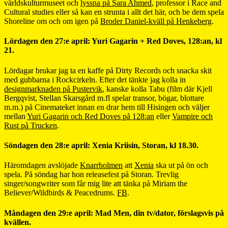
världskulturmuseet och
lyssna på Sara Ahmed
, professor i Race and
Cultural studies eller så kan en strunta i allt det här, och be dem spela
Shoreline om och om igen på
Broder Daniel-kväll på Henkeberg
.
Lördagen den 27:e april: Yuri Gagarin + Red Doves, 128:an, kl
21.
Lördagar brukar jag ta en kaffe på Dirty Records och snacka skit
med gubbarna i Rockcirkeln. Efter det tänkte jag kolla in
designmarknaden på Pustervik
, kanske kolla Tabu (film där Kjell
Bergqvist, Stellan Skarsgård m.fl spelar transor, bögar, blottare
m.m.) på Cinemateket innan en drar hem till Hisingen och väljer
mellan
Yuri Gagarin och Red Doves på 128:an
eller
Vampire och
Rust på Trucken
.
Söndagen den 28:e april: Xenia Kriisin, Storan, kl 18.30.
Häromdagen avslöjade
Knarrholmen
att
Xenia
ska ut på ön och
spela. På söndag har hon releasefest på Storan. Trevlig
singer/songwriter som får mig lite att tänka på Miriam the
Believer/Wildbirds & Peacedrums.
FB
.
Måndagen den 29:e april: Mad Men, din tv/dator, förslagsvis på
kvällen.