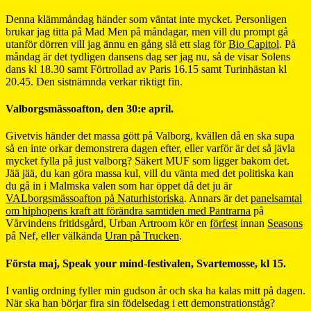
Denna klämmåndag händer som väntat inte mycket. Personligen
brukar jag titta på Mad Men på måndagar, men vill du prompt gå
utanför dörren vill jag ännu en gång slå ett slag för
Bio Capitol
. På
måndag är det tydligen dansens dag ser jag nu, så de visar Solens
dans kl 18.30 samt Förtrollad av Paris 16.15 samt Turinhästan kl
20.45. Den sistnämnda verkar riktigt fin.
Valborgsmässoafton, den 30:e april.
Givetvis händer det massa gött på Valborg, kvällen då en ska supa
så en inte orkar demonstrera dagen efter, eller varför är det så jävla
mycket fylla på just valborg? Säkert MUF som ligger bakom det.
Jää jää, du kan göra massa kul, vill du vänta med det politiska kan
du gå in i Malmska valen som har öppet då det ju är
VALborgsmässoafton på Naturhistoriska
. Annars är det
panelsamtal
om hiphopens kraft att förändra samtiden med Pantrarna
på
Vårvindens fritidsgård, Urban Artroom kör en
förfest
innan
Seasons
på Nef, eller välkända
Uran på Trucken
.
Första maj, Speak your mind-festivalen, Svartemosse, kl 15.
I vanlig ordning fyller min gudson år och ska ha kalas mitt på dagen.
När ska han börjar fira sin födelsedag i ett demonstrationståg?