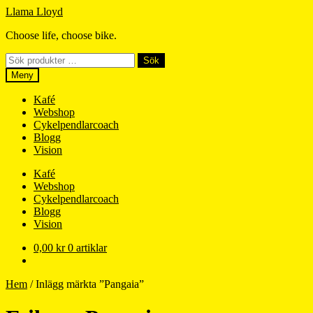
Hoppa
Hoppa
Llama Lloyd
till
till
Choose life, choose bike.
navigering
innehåll
Sök
Sök
efter:
Meny
Kafé
Webshop
Cykelpendlarcoach
Blogg
Vision
Kafé
Webshop
Cykelpendlarcoach
Blogg
Vision
0,00
kr
0 artiklar
Hem
/
Inlägg märkta ”Pangaia”