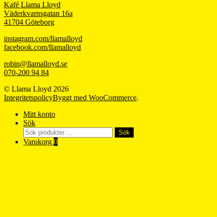
Kafé Llama Lloyd
Väderkvarnsgatan 16a
41704 Göteborg
instagram.com/llamalloyd
facebook.com/llamalloyd
robin@llamalloyd.se
070-200 94 84
© Llama Lloyd 2026
Integritetspolicy
Byggt med WooCommerce
.
Mitt konto
Sök
Sök
Sök
efter:
Varukorg
0