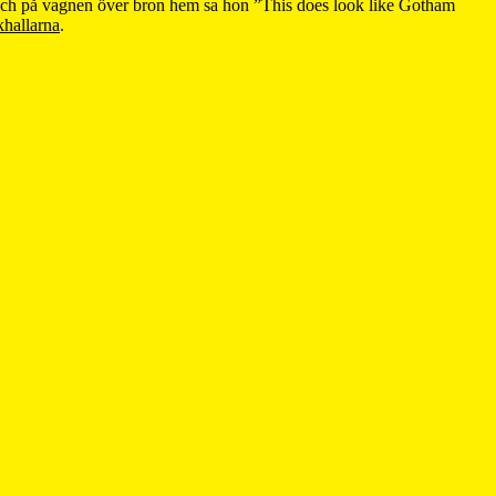
 och på vagnen över bron hem sa hon ”This does look like Gotham
khallarna
.