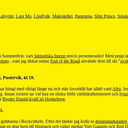
abyrint
,
Lani Mo
,
LöstFolk
,
Maktskiftet
,
Pantrarna
,
Slim Prince
,
Smok
 på Summerfest, vars
fantastiska lineup
precis presenterades! Mest pepp är 
rines
, som jag älskat sedan
End of the Road
använde dem till sin ”
avsl
 Pustervik, kl 19.
 hängt med riktigt länge nu och min favoritlåt har alltid varit
Afro
. I
ke
. Innan rocken tar vid kan en slinka förbi världskulturmuseet och
lyss
på
Broder Daniel-kväll på Henkeberg
.
1.
gubbarna i Rockcirkeln. Efter det tänkte jag kolla in
designmarknaden 
nan en drar hem till Hisingen och väljer mellan
Yuri Gagarin och Red D