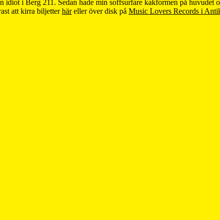
en idiot i Berg 211. Sedan hade min soffsurfare kakformen på huvudet
st att kirra biljetter
här
eller över disk på
Music Lovers Records i Anti