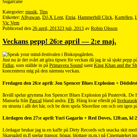
Sugarcane
Kategorier:
musik
,
Tips
Etiketter:
Allyawan
,
DJ-X Lent
,
Etzia
,
Hammerhill Click
,
Kartellen
,
L
Vic Vem
Publicerad den
26 april, 2013
23 juli, 2013
av
Robin Olsson
Veckans pepp! 26:e april — 2:e maj.
Just nu är det svårt att göra tipsen för veckan då jag är så sjukt pepp
Fidlar
, som ställde in på
Primavera Sound
samt
King Khan and the Sh
koncentrera mig på den närmsta veckan.
Fredagen den 26:e april: Jon Spencer Blues Explosion + Dödsfest,
Ikväll spelar grymma Jon Spencer Blues Explosion på Pustervik. De har
Manuela från
Pascal
bland andra.
FB
. Häng kvar efteråt på
livekarao
en strunta i allt det här, och be dem spela Shoreline om och om igen 
Lördagen den 27:e april: Yuri Gagarin + Red Doves, 128:an, kl 2
Lördagar brukar jag ta en kaffe på Dirty Records och snacka skit med 
Skarsgård m.fl spelar transor, bögar, blottare m.m.) på Cinemateket in