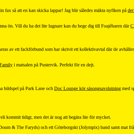
in fax så att en kan skicka lappar! Jag blir således mäkta nyfiken på
det
mna ön. Vill du ha det lite lugnare kan du bege dig till Foajébaren där
C
iseras av ett fackförbund som har skrivit ett kollektivavtal där de avhåller
Family
i matsalen på Pustervik. Perfekt för en dejt.
na bildspel på Park Lane och
Doc Lounge kör säsongsavslutning
med sp
eli kommit tidigt, men det är nog att begära lite för mycket.
l Doum & The Faryds) och ett Göteborgskt (Jolympix) band samt mat f