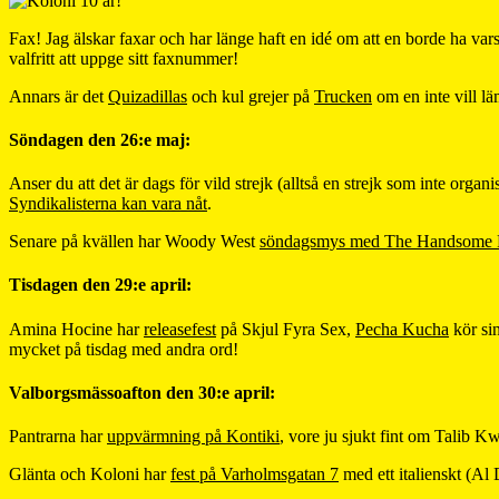
Fax! Jag älskar faxar och har länge haft en idé om att en borde ha vars
valfritt att uppge sitt faxnummer!
Annars är det
Quizadillas
och kul grejer på
Trucken
om en inte vill lä
Söndagen den 26:e maj:
Anser du att det är dags för vild strejk (alltså en strejk som inte organ
Syndikalisterna kan vara nåt
.
Senare på kvällen har Woody West
söndagsmys med The Handsome 
Tisdagen den 29:e april:
Amina Hocine har
releasefest
på Skjul Fyra Sex,
Pecha Kucha
kör si
mycket på tisdag med andra ord!
Valborgsmässoafton den 30:e april:
Pantrarna har
uppvärmning på Kontiki
, vore ju sjukt fint om Talib Kw
Glänta och Koloni har
fest på Varholmsgatan 7
med ett italienskt (A