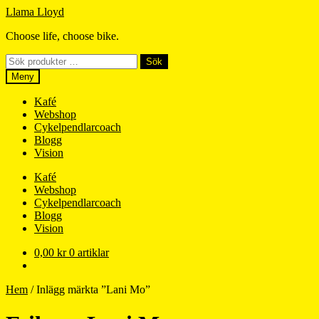
Hoppa
Hoppa
Llama Lloyd
till
till
Choose life, choose bike.
navigering
innehåll
Sök
Sök
efter:
Meny
Kafé
Webshop
Cykelpendlarcoach
Blogg
Vision
Kafé
Webshop
Cykelpendlarcoach
Blogg
Vision
0,00
kr
0 artiklar
Hem
/
Inlägg märkta ”Lani Mo”