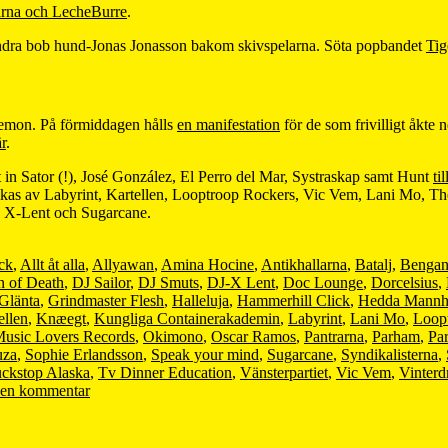
tarna och LecheBurre
.
dra bob hund-Jonas Jonasson bakom skivspelarna. Söta popbandet
Tig
emon. På förmiddagen hålls
en manifestation
för de som frivilligt åkte 
r
.
it in Sator (!), José González, El Perro del Mar, Systraskap samt Hunt
ti
s av Labyrint, Kartellen, Looptroop Rockers, Vic Vem, Lani Mo, The 
 X-Lent och Sugarcane.
ck
,
Allt åt alla
,
Allyawan
,
Amina Hocine
,
Antikhallarna
,
Batalj
,
Bengan
 of Death
,
DJ Sailor
,
DJ Smuts
,
DJ-X Lent
,
Doc Lounge
,
Dorcelsius
,
Glänta
,
Grindmaster Flesh
,
Halleluja
,
Hammerhill Click
,
Hedda Mannh
ellen
,
Knæegt
,
Kungliga Containerakademin
,
Labyrint
,
Lani Mo
,
Loop
usic Lovers Records
,
Okimono
,
Oscar Ramos
,
Pantrarna
,
Parham
,
Pa
uza
,
Sophie Erlandsson
,
Speak your mind
,
Sugarcane
,
Syndikalisterna
,
uckstop Alaska
,
Tv Dinner Education
,
Vänsterpartiet
,
Vic Vem
,
Vinterd
en kommentar