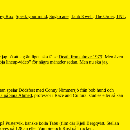
ey Rox
,
Speak your mind
,
Sugarcane
,
Talib Kweli
,
The Order
,
TNT
,
jag på att jag äntligen ska få se
Death from above 1979
! Men även
öja lineup-video
” för några månader sedan. Men nu ska jag
nnan spelar
Dödsfest
med Conny Nimmersjö från
bob hund
och
na på Sara Ahmed
, professor i Race and Cultural studies eller så kan
på Pustervik
, kanske kolla Tabu (film där Kjell Bergqvist, Stellan
oves på 128:an
eller
Vampire och Rust på Trucken
.