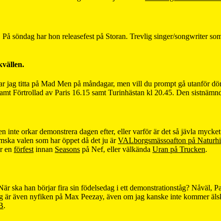
 På söndag har hon releasefest på Storan. Trevlig singer/songwriter som
kvällen.
jag titta på Mad Men på måndagar, men vill du prompt gå utanför dörre
samt Förtrollad av Paris 16.15 samt Turinhästan kl 20.45. Den sistnämnda
n inte orkar demonstrera dagen efter, eller varför är det så jävla myck
lmska valen som har öppet då det ju är
VALborgsmässoafton på Naturhis
ör en
förfest
innan
Seasons
på Nef, eller välkända
Uran på Trucken
.
 ska han börjar fira sin födelsedag i ett demonstrationståg? Nåväl, Pantra
jag är även nyfiken på Max Peezay, även om jag kanske inte kommer äls
B
.