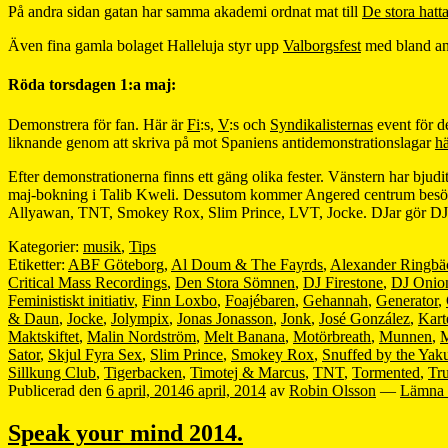
På andra sidan gatan har samma akademi ordnat mat till
De stora hat
Även fina gamla bolaget Halleluja styr upp
Valborgsfest
med bland an
Röda torsdagen 1:a maj:
Demonstrera för fan. Här är
Fi
:s,
V
:s och
Syndikalisternas
event för d
liknande genom att skriva på mot Spaniens antidemonstrationslagar
hä
Efter demonstrationerna finns ett gäng olika fester. Vänstern har bjud
maj-bokning i Talib Kweli. Dessutom kommer Angered centrum besöka
Allyawan, TNT, Smokey Rox, Slim Prince, LVT, Jocke. DJar gör DJ
Kategorier:
musik
,
Tips
Etiketter:
ABF Göteborg
,
Al Doum & The Fayrds
,
Alexander Ringbä
Critical Mass Recordings
,
Den Stora Sömnen
,
DJ Firestone
,
DJ Onion
Feministiskt initiativ
,
Finn Loxbo
,
Foajébaren
,
Gehannah
,
Generator
,
& Daun
,
Jocke
,
Jolympix
,
Jonas Jonasson
,
Jonk
,
José González
,
Kart
Maktskiftet
,
Malin Nordström
,
Melt Banana
,
Motörbreath
,
Munnen
,
M
Sator
,
Skjul Fyra Sex
,
Slim Prince
,
Smokey Rox
,
Snuffed by the Yak
Sillkung Club
,
Tigerbacken
,
Timotej & Marcus
,
TNT
,
Tormented
,
Tr
Publicerad den
6 april, 2014
6 april, 2014
av
Robin Olsson
—
Lämna 
Speak your mind 2014.