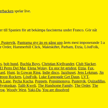
erbacken
spelar live.
ner till Spanien för att bekämpa fascisterna under Franco. Gör nåt
ll Pustervik
,
Pantrarna styr än en gång upp
årets mest imponerande 1:a
Order, Hammerhill Click, Maktskiftet, Parham, Etzia, LöstFolk,
s
,
bob hund
,
Buchla Boys
,
Christian Kjellvander
,
Club Slacker
,
El Perro Del Mar
,
Elena Wolay
,
En stor fet grisfest
,
Etzia
,
Fax
,
ard
,
Hunt
,
In Gowan Ring
,
Indie disco
,
Jazzhuset
,
Jens Lekman
,
Jin
troop Rockers
,
LöstFolk
,
Luke Eargoggle Get Daun
,
LVT
,
rk Lane
,
Pecha Kucha
,
Poppets
,
Popsimonova
,
Pustervik
,
Quizadillas
,
Systraskap
,
Talib Kweli
,
The Handsome Family
,
The Order
,
The
rog
,
Woody West
,
Yaki-Da
,
You are dissolved