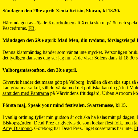
Söndagen den 28:e april: Xenia Kriisin, Storan, kl 18.30.
Häromdagen avslöjade
Knarrholmen
att
Xenia
ska ut på ön och spela.
Peacedrums.
FB
.
Måndagen den 29:e april: Mad Men, din tv/dator, förslagsvis på 
Denna klämmåndag händer som väntat inte mycket. Personligen brukar 
det tydligen dansens dag ser jag nu, så de visar Solens dans kl 18.30 
Valborgsmässoafton, den 30:e april.
Givetvis händer det massa gött på Valborg, kvällen då en ska supa så e
kan göra massa kul, vill du vänta med det politiska kan du gå in i Ma
samtiden med Pantrarna
på Vårvindens fritidsgård, Urban Artroom k
Första maj, Speak your mind-festivalen, Svartemosse, kl 15.
I vanlig ordning fyller min gudson år och ska ha kalas mitt på dagen. När
Biskopsgården. Dead Prez är givetvis de som lockar flest folk, men 
Amy Diamond
, Göteborg har Dead Prez. Inget sossetrams här inte.
F