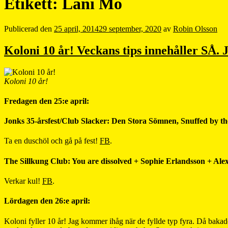
Etikett:
Lani Mo
Publicerad den
25 april, 2014
29 september, 2020
av
Robin Olsson
Koloni 10 år! Veckans tips innehåller SÅ
Koloni 10 år!
Fredagen den 25:e april:
Jonks 35-årsfest/Club Slacker: Den Stora Sömnen, Snuffed by the
Ta en duschöl och gå på fest!
FB
.
The Sillkung Club: You are dissolved + Sophie Erlandsson + Ale
Verkar kul!
FB
.
Lördagen den 26:e april:
Koloni fyller 10 år! Jag kommer ihåg när de fyllde typ fyra. Då bakad