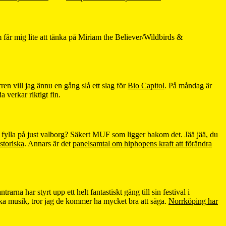
 får mig lite att tänka på Miriam the Believer/Wildbirds &
n vill jag ännu en gång slå ett slag för
Bio Capitol
. På måndag är
 verkar riktigt fin.
et fylla på just valborg? Säkert MUF som ligger bakom det. Jää jää, du
toriska
. Annars är det
panelsamtal om hiphopens kraft att förändra
rna har styrt upp ett helt fantastiskt gäng till sin festival i
ka musik, tror jag de kommer ha mycket bra att säga.
Norrköping har