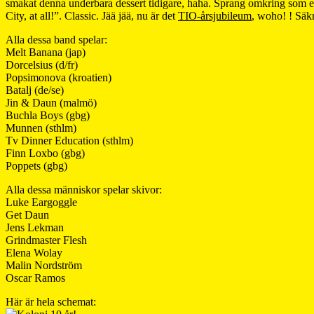
smakat denna underbara dessert tidigare, haha. Sprang omkring som 
City, at all!”. Classic. Jää jää, nu är det
TIO-årsjubileum
, woho! ! Säkra
Alla dessa band spelar:
Melt Banana (jap)
Dorcelsius (d/fr)
Popsimonova (kroatien)
Batalj (de/se)
Jin & Daun (malmö)
Buchla Boys (gbg)
Munnen (sthlm)
Tv Dinner Education (sthlm)
Finn Loxbo (gbg)
Poppets (gbg)
Alla dessa människor spelar skivor:
Luke Eargoggle
Get Daun
Jens Lekman
Grindmaster Flesh
Elena Wolay
Malin Nordström
Oscar Ramos
Här är hela schemat: