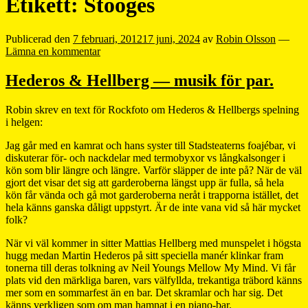
Etikett:
Stooges
Publicerad den
7 februari, 2012
17 juni, 2024
av
Robin Olsson
—
Lämna en kommentar
Hederos & Hellberg — musik för par.
Robin skrev en text för Rockfoto om Hederos & Hellbergs spelning
i helgen:
Jag går med en kamrat och hans syster till Stadsteaterns foajébar, vi
diskuterar för- och nackdelar med termobyxor vs långkalsonger i
kön som blir längre och längre. Varför släpper de inte på? När de väl
gjort det visar det sig att garderoberna längst upp är fulla, så hela
kön får vända och gå mot garderoberna neråt i trapporna istället, det
hela känns ganska dåligt uppstyrt. Är de inte vana vid så här mycket
folk?
När vi väl kommer in sitter Mattias Hellberg med munspelet i högsta
hugg medan Martin Hederos på sitt speciella manér klinkar fram
tonerna till deras tolkning av Neil Youngs Mellow My Mind. Vi får
plats vid den märkliga baren, vars välfyllda, trekantiga träbord känns
mer som en sommarfest än en bar. Det skramlar och har sig. Det
känns verkligen som om man hamnat i en piano-bar.