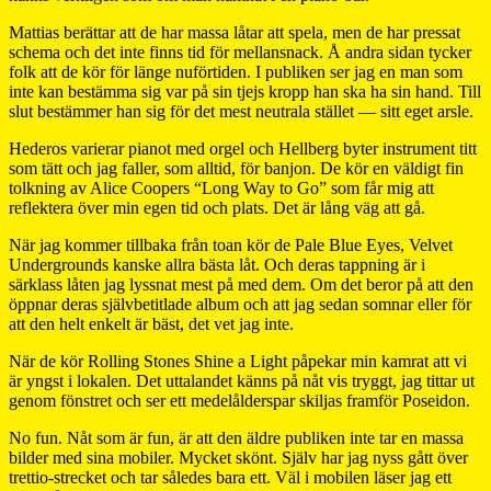
Mattias berättar att de har massa låtar att spela, men de har pressat
schema och det inte finns tid för mellansnack. Å andra sidan tycker
folk att de kör för länge nuförtiden. I publiken ser jag en man som
inte kan bestämma sig var på sin tjejs kropp han ska ha sin hand. Till
slut bestämmer han sig för det mest neutrala stället — sitt eget arsle.
Hederos varierar pianot med orgel och Hellberg byter instrument titt
som tätt och jag faller, som alltid, för banjon. De kör en väldigt fin
tolkning av Alice Coopers “Long Way to Go” som får mig att
reflektera över min egen tid och plats. Det är lång väg att gå.
När jag kommer tillbaka från toan kör de Pale Blue Eyes, Velvet
Undergrounds kanske allra bästa låt. Och deras tappning är i
särklass låten jag lyssnat mest på med dem. Om det beror på att den
öppnar deras självbetitlade album och att jag sedan somnar eller för
att den helt enkelt är bäst, det vet jag inte.
När de kör Rolling Stones Shine a Light påpekar min kamrat att vi
är yngst i lokalen. Det uttalandet känns på nåt vis tryggt, jag tittar ut
genom fönstret och ser ett medelålderspar skiljas framför Poseidon.
No fun. Nåt som är fun, är att den äldre publiken inte tar en massa
bilder med sina mobiler. Mycket skönt. Själv har jag nyss gått över
trettio-strecket och tar således bara ett. Väl i mobilen läser jag ett