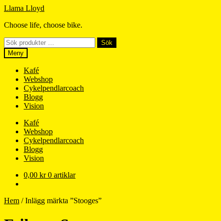
Hoppa
Hoppa
Llama Lloyd
till
till
Choose life, choose bike.
navigering
innehåll
Sök
Sök
efter:
Meny
Kafé
Webshop
Cykelpendlarcoach
Blogg
Vision
Kafé
Webshop
Cykelpendlarcoach
Blogg
Vision
0,00
kr
0 artiklar
Hem
/
Inlägg märkta ”Stooges”