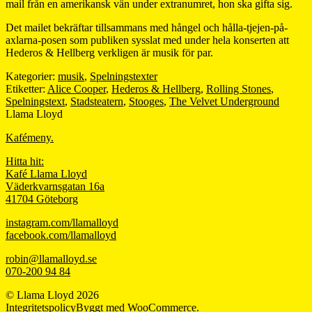
mail från en amerikansk vän under extranumret, hon ska gifta sig.
Det mailet bekräftar tillsammans med hångel och hålla-tjejen-på-
axlarna-posen som publiken sysslat med under hela konserten att
Hederos & Hellberg verkligen är musik för par.
Kategorier:
musik
,
Spelningstexter
Etiketter:
Alice Cooper
,
Hederos & Hellberg
,
Rolling Stones
,
Spelningstext
,
Stadsteatern
,
Stooges
,
The Velvet Underground
Llama Lloyd
Kafémeny.
Hitta hit:
Kafé Llama Lloyd
Väderkvarnsgatan 16a
41704 Göteborg
instagram.com/llamalloyd
facebook.com/llamalloyd
robin@llamalloyd.se
070-200 94 84
© Llama Lloyd 2026
Integritetspolicy
Byggt med WooCommerce
.