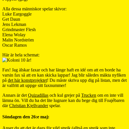
Alla dessa människor spelar skivor:
Luke Eargoggle
Get Daun
Jens Lekman
Grindmaster Flesh
Elena Wolay
Malin Nordström
Oscar Ramos
Här är hela schemat:
Fax! Jag älskar faxar och har länge haft en idé om att en borde ha
varsin fax så att en kan skicka lappar! Jag blir således mäkta nyfiken
på
det här konstprojektet
! Du måste skriva upp dig på listan, men det
är valfritt att uppge sitt faxnummer!
Annars är det
Quizadillas
och kul grejer på
Trucken
om en inte vill
lämna ön. Vill du ha det lite lugnare kan du bege dig till Foajébaren
där
Christian Kjellvander
spelar.
Söndagen den 26:e maj:
Anser du att det är dags för vild strejk (alltså en strejk som inte