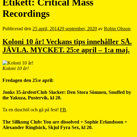
Etikett:
Critical Mass
Recordings
Publicerad den
25 april, 2014
29 september, 2020
av
Robin Olsson
Koloni 10 år! Veckans tips innehåller SÅ.
JÄVLA. MYCKET. 25:e april – 1:a maj.
Koloni 10 år!
Fredagen den 25:e april:
Jonks 35-årsfest/Club Slacker: Den Stora Sömnen, Snuffed by
the Yakuza, Pustervik, kl 20.
Ta en duschöl och gå på fest!
FB
.
The Sillkung Club: You are dissolved + Sophie Erlandsson +
Alexander Ringbäck, Skjul Fyra Sex, kl 20.