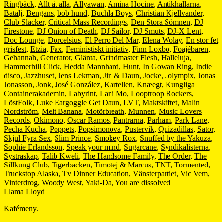
Ringbäck
,
Allt åt alla
,
Allyawan
,
Amina Hocine
,
Antikhallarna
,
Batalj
,
Bengans
,
bob hund
,
Buchla Boys
,
Christian Kjellvander
,
Club Slacker
,
Critical Mass Recordings
,
Den Stora Sömnen
,
DJ
Firestone
,
DJ Onion of Death
,
DJ Sailor
,
DJ Smuts
,
DJ-X Lent
,
Doc Lounge
,
Dorcelsius
,
El Perro Del Mar
,
Elena Wolay
,
En stor fet
grisfest
,
Etzia
,
Fax
,
Feministiskt initiativ
,
Finn Loxbo
,
Foajébaren
,
Gehannah
,
Generator
,
Glänta
,
Grindmaster Flesh
,
Halleluja
,
Hammerhill Click
,
Hedda Mannhard
,
Hunt
,
In Gowan Ring
,
Indie
disco
,
Jazzhuset
,
Jens Lekman
,
Jin & Daun
,
Jocke
,
Jolympix
,
Jonas
Jonasson
,
Jonk
,
José González
,
Kartellen
,
Knæegt
,
Kungliga
Containerakademin
,
Labyrint
,
Lani Mo
,
Looptroop Rockers
,
LöstFolk
,
Luke Eargoggle Get Daun
,
LVT
,
Maktskiftet
,
Malin
Nordström
,
Melt Banana
,
Motörbreath
,
Munnen
,
Music Lovers
Records
,
Okimono
,
Oscar Ramos
,
Pantrarna
,
Parham
,
Park Lane
,
Pecha Kucha
,
Poppets
,
Popsimonova
,
Pustervik
,
Quizadillas
,
Sator
,
Skjul Fyra Sex
,
Slim Prince
,
Smokey Rox
,
Snuffed by the Yakuza
,
Sophie Erlandsson
,
Speak your mind
,
Sugarcane
,
Syndikalisterna
,
Systraskap
,
Talib Kweli
,
The Handsome Family
,
The Order
,
The
Sillkung Club
,
Tigerbacken
,
Timotej & Marcus
,
TNT
,
Tormented
,
Truckstop Alaska
,
Tv Dinner Education
,
Vänsterpartiet
,
Vic Vem
,
Vinterdrog
,
Woody West
,
Yaki-Da
,
You are dissolved
Llama Lloyd
Kafémeny.