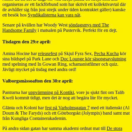
organiseras av ett fackförbund som har skrivit ett kollektivavtal där
de avhåller sig från just strejk under tiden kontraktet gäller) kanske
ett besök hos
Syndikalisterna kan vara nåt
.
Senare på kvällen har Woody West
söndagsmys med The
Handsome Family
i matsalen på Pustervik. Perfekt för en dejt.
Tisdagen den 29:e april:
Amina Hocine har
releasefest
på Skjul Fyra Sex,
Pecha Kucha
kör
sina bildspel på Park Lane och
Doc Lounge kör säsongsavslutning
med spelning med In Gowan Ring, schamanistfilmer och quiz.
Jävligt mycket på tisdag med andra ord!
Valborgsmässoafton den 30:e april:
Pantrarna har
uppvärmning på Kontiki
, vore ju sjukt fint om Talib
Kweli kommit tidigt, men det är nog att begära lite för mycket.
Glänta och Koloni har
fest på Varholmsgatan 7
med ett italienskt (Al
Doum & The Faryds) och ett Göteborgskt (Jolympix) band samt mat
från Kungliga Containerakademin.
På andra sidan gatan har samma akademi ordnat mat till
De stora