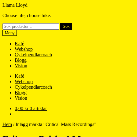
Hoppa
Hoppa
Llama Lloyd
till
till
Choose life, choose bike.
navigering
innehåll
Sök
Sök
efter:
Meny
Kafé
Webshop
Cykelpendlarcoach
Blogg
Vision
Kafé
Webshop
Cykelpendlarcoach
Blogg
Vision
0,00
kr
0 artiklar
Hem
/
Inlägg märkta ”Critical Mass Recordings”