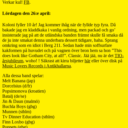
Verkar kul!
FB
.
Lördagen den 26:e april:
Koloni fyller 10 år! Jag kommer ihåg när de fyllde typ fyra. Då
bakade jag en kladdkaka i vanlig ordning, men packad och go’
insisterade jag på att de utländska banden främst skulle få smaka då
de ju inte smakat denna underbara dessert tidigare, haha. Sprang
omkring som en idiot i Berg 211. Sedan hade min soffsurfare
kakformen på huvudet och på vagnen över bron hem sa hon ”This
does look like Gotham City, at all!”. Classic. Jää jää, nu är det
TIO-
årsjubileum
, woho! ! Säkrast att kirra biljetter
här
eller över disk på
Music Lovers Records i Antikhallarna
.
Alla dessa band spelar:
Melt Banana (jap)
Dorcelsius (d/fr)
Popsimonova (kroatien)
Batalj (de/se)
Jin & Daun (malmö)
Buchla Boys (gbg)
Munnen (sthlm)
Tv Dinner Education (sthlm)
Finn Loxbo (gbg)
Poppets (gbg)