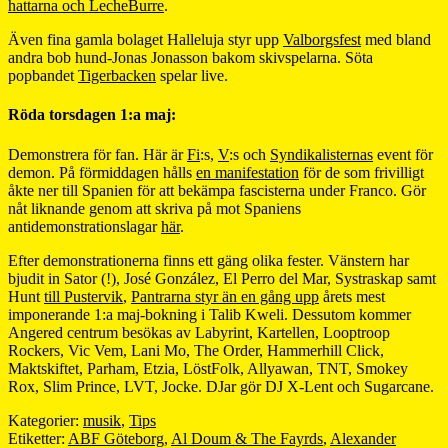
hattarna och LecheBurre
.
Även fina gamla bolaget Halleluja styr upp
Valborgsfest
med bland
andra bob hund-Jonas Jonasson bakom skivspelarna. Söta
popbandet
Tigerbacken
spelar live.
Röda torsdagen 1:a maj:
Demonstrera för fan. Här är
Fi
:s,
V
:s och
Syndikalisternas
event för
demon. På förmiddagen hålls
en manifestation
för de som frivilligt
åkte ner till Spanien för att bekämpa fascisterna under Franco. Gör
nåt liknande genom att skriva på mot Spaniens
antidemonstrationslagar
här
.
Efter demonstrationerna finns ett gäng olika fester. Vänstern har
bjudit in Sator (!), José González, El Perro del Mar, Systraskap samt
Hunt
till Pustervik
,
Pantrarna styr än en gång upp
årets mest
imponerande 1:a maj-bokning i Talib Kweli. Dessutom kommer
Angered centrum besökas av Labyrint, Kartellen, Looptroop
Rockers, Vic Vem, Lani Mo, The Order, Hammerhill Click,
Maktskiftet, Parham, Etzia, LöstFolk, Allyawan, TNT, Smokey
Rox, Slim Prince, LVT, Jocke. DJar gör DJ X-Lent och Sugarcane.
Kategorier:
musik
,
Tips
Etiketter:
ABF Göteborg
,
Al Doum & The Fayrds
,
Alexander