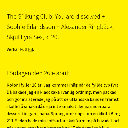
The Sillkung Club: You are dissolved +
Sophie Erlandsson + Alexander Ringbäck,
Skjul Fyra Sex, kl 20.
Verkar kul!
FB
.
Lördagen den 26:e april:
Koloni fyller 10 år! Jag kommer ihåg när de fyllde typ fyra.
Då bakade jag en kladdkaka i vanlig ordning, men packad
och go’ insisterade jag på att de utländska banden främst
skulle få smaka då de ju inte smakat denna underbara
dessert tidigare, haha. Sprang omkring som en idiot i Berg
211. Sedan hade min soffsurfare kakformen på huvudet och
på vagnen över bron hem sa hon ”This does look like