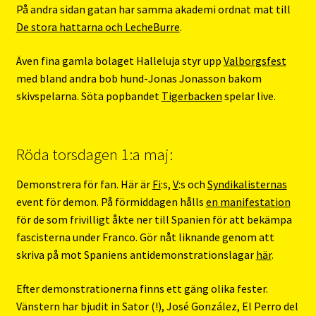
På andra sidan gatan har samma akademi ordnat mat till
De stora hattarna och LecheBurre
.
Även fina gamla bolaget Halleluja styr upp
Valborgsfest
med bland andra bob hund-Jonas Jonasson bakom
skivspelarna. Söta popbandet
Tigerbacken
spelar live.
Röda torsdagen 1:a maj:
Demonstrera för fan. Här är
Fi
:s,
V
:s och
Syndikalisternas
event för demon. På förmiddagen hålls
en manifestation
för de som frivilligt åkte ner till Spanien för att bekämpa
fascisterna under Franco. Gör nåt liknande genom att
skriva på mot Spaniens antidemonstrationslagar
här
.
Efter demonstrationerna finns ett gäng olika fester.
Vänstern har bjudit in Sator (!), José González, El Perro del