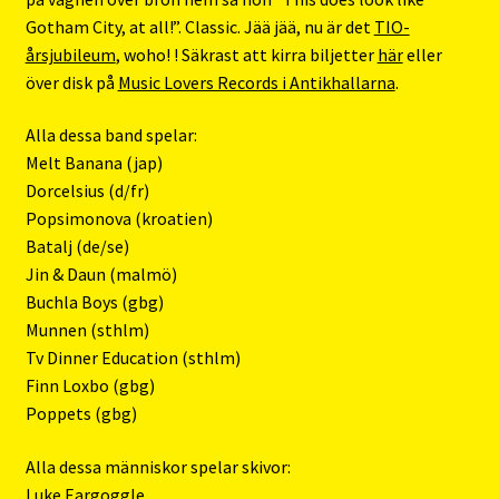
Gotham City, at all!”. Classic. Jää jää, nu är det
TIO-
årsjubileum
, woho! ! Säkrast att kirra biljetter
här
eller
över disk på
Music Lovers Records i Antikhallarna
.
Alla dessa band spelar:
Melt Banana (jap)
Dorcelsius (d/fr)
Popsimonova (kroatien)
Batalj (de/se)
Jin & Daun (malmö)
Buchla Boys (gbg)
Munnen (sthlm)
Tv Dinner Education (sthlm)
Finn Loxbo (gbg)
Poppets (gbg)
Alla dessa människor spelar skivor:
Luke Eargoggle