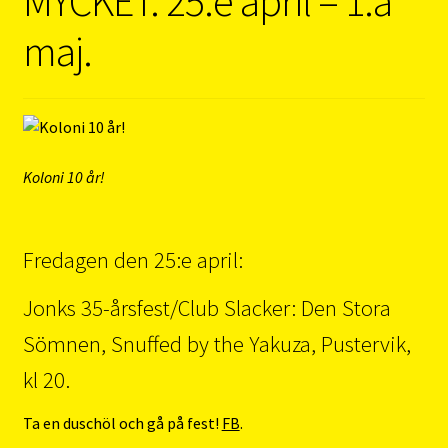
MYCKET. 25:e april – 1:a
maj.
Koloni 10 år!
Fredagen den 25:e april:
Jonks 35-årsfest/Club Slacker: Den Stora
Sömnen, Snuffed by the Yakuza, Pustervik,
kl 20.
Ta en duschöl och gå på fest!
FB
.