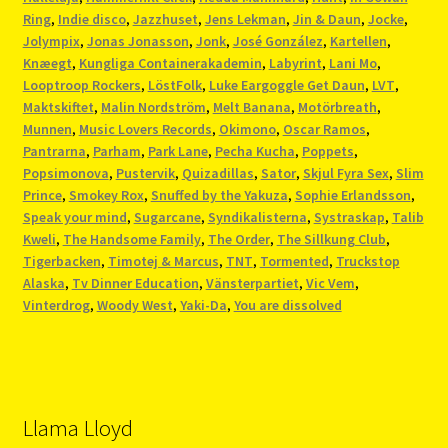
Ring
,
Indie disco
,
Jazzhuset
,
Jens Lekman
,
Jin & Daun
,
Jocke
,
Jolympix
,
Jonas Jonasson
,
Jonk
,
José González
,
Kartellen
,
Knæegt
,
Kungliga Containerakademin
,
Labyrint
,
Lani Mo
,
Looptroop Rockers
,
LöstFolk
,
Luke Eargoggle Get Daun
,
LVT
,
Maktskiftet
,
Malin Nordström
,
Melt Banana
,
Motörbreath
,
Munnen
,
Music Lovers Records
,
Okimono
,
Oscar Ramos
,
Pantrarna
,
Parham
,
Park Lane
,
Pecha Kucha
,
Poppets
,
Popsimonova
,
Pustervik
,
Quizadillas
,
Sator
,
Skjul Fyra Sex
,
Slim
Prince
,
Smokey Rox
,
Snuffed by the Yakuza
,
Sophie Erlandsson
,
Speak your mind
,
Sugarcane
,
Syndikalisterna
,
Systraskap
,
Talib
Kweli
,
The Handsome Family
,
The Order
,
The Sillkung Club
,
Tigerbacken
,
Timotej & Marcus
,
TNT
,
Tormented
,
Truckstop
Alaska
,
Tv Dinner Education
,
Vänsterpartiet
,
Vic Vem
,
Vinterdrog
,
Woody West
,
Yaki-Da
,
You are dissolved
Llama Lloyd