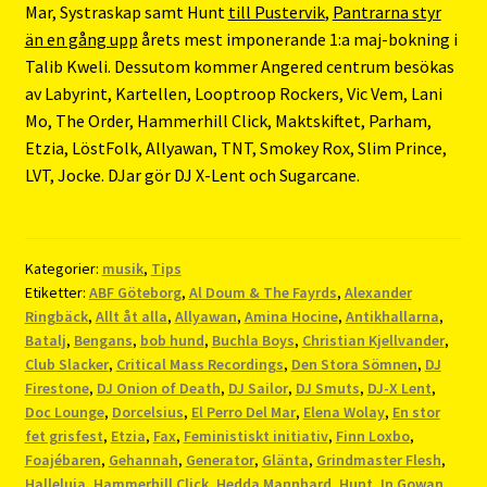
Mar, Systraskap samt Hunt
till Pustervik
,
Pantrarna styr
än en gång upp
årets mest imponerande 1:a maj-bokning i
Talib Kweli. Dessutom kommer Angered centrum besökas
av Labyrint, Kartellen, Looptroop Rockers, Vic Vem, Lani
Mo, The Order, Hammerhill Click, Maktskiftet, Parham,
Etzia, LöstFolk, Allyawan, TNT, Smokey Rox, Slim Prince,
LVT, Jocke. DJar gör DJ X-Lent och Sugarcane.
Kategorier:
musik
,
Tips
Etiketter:
ABF Göteborg
,
Al Doum & The Fayrds
,
Alexander
Ringbäck
,
Allt åt alla
,
Allyawan
,
Amina Hocine
,
Antikhallarna
,
Batalj
,
Bengans
,
bob hund
,
Buchla Boys
,
Christian Kjellvander
,
Club Slacker
,
Critical Mass Recordings
,
Den Stora Sömnen
,
DJ
Firestone
,
DJ Onion of Death
,
DJ Sailor
,
DJ Smuts
,
DJ-X Lent
,
Doc Lounge
,
Dorcelsius
,
El Perro Del Mar
,
Elena Wolay
,
En stor
fet grisfest
,
Etzia
,
Fax
,
Feministiskt initiativ
,
Finn Loxbo
,
Foajébaren
,
Gehannah
,
Generator
,
Glänta
,
Grindmaster Flesh
,
Halleluja
,
Hammerhill Click
,
Hedda Mannhard
,
Hunt
,
In Gowan