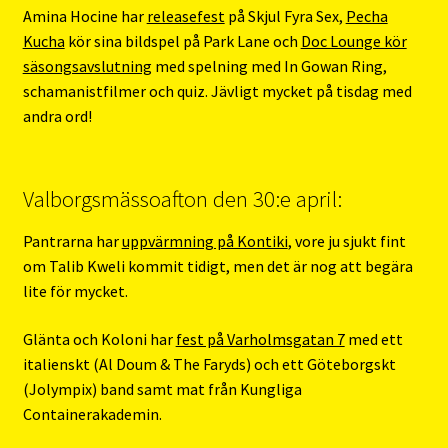
Amina Hocine har
releasefest
på Skjul Fyra Sex,
Pecha
Kucha
kör sina bildspel på Park Lane och
Doc Lounge kör
säsongsavslutning
med spelning med In Gowan Ring,
schamanistfilmer och quiz. Jävligt mycket på tisdag med
andra ord!
Valborgsmässoafton den 30:e april:
Pantrarna har
uppvärmning på Kontiki
, vore ju sjukt fint
om Talib Kweli kommit tidigt, men det är nog att begära
lite för mycket.
Glänta och Koloni har
fest på Varholmsgatan 7
med ett
italienskt (Al Doum & The Faryds) och ett Göteborgskt
(Jolympix) band samt mat från Kungliga
Containerakademin.