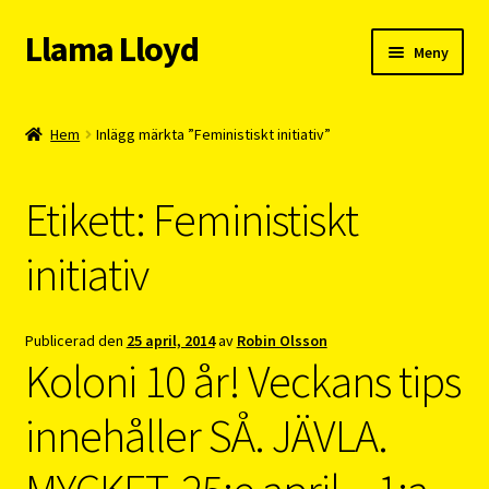
Llama Lloyd
Hoppa
Hoppa
Meny
till
till
navigering
innehåll
Kafé
Hem
Inlägg märkta ”Feministiskt initiativ”
Webshop
Etikett:
Feministiskt
Cykelpendlarcoach
initiativ
Blogg
Vision
Publicerad den
25 april, 2014
av
Robin Olsson
Koloni 10 år! Veckans tips
innehåller SÅ. JÄVLA.