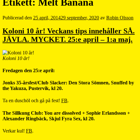
Etikett:
Melt Banana
Publicerad den
25 april, 2014
29 september, 2020
av
Robin Olsson
Koloni 10 år! Veckans tips innehåller SÅ.
JÄVLA. MYCKET. 25:e april – 1:a maj.
Koloni 10 år!
Fredagen den 25:e april:
Jonks 35-årsfest/Club Slacker: Den Stora Sömnen, Snuffed by
the Yakuza, Pustervik, kl 20.
Ta en duschöl och gå på fest!
FB
.
The Sillkung Club: You are dissolved + Sophie Erlandsson +
Alexander Ringbäck, Skjul Fyra Sex, kl 20.
Verkar kul!
FB
.