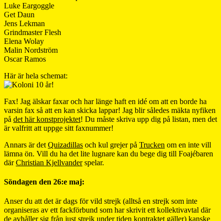
Luke Eargoggle
Get Daun
Jens Lekman
Grindmaster Flesh
Elena Wolay
Malin Nordström
Oscar Ramos
Här är hela schemat:
Fax! Jag älskar faxar och har länge haft en idé om att en borde ha
varsin fax så att en kan skicka lappar! Jag blir således mäkta nyfiken
på
det här konstprojektet
! Du måste skriva upp dig på listan, men det
är valfritt att uppge sitt faxnummer!
Annars är det
Quizadillas
och kul grejer på
Trucken
om en inte vill
lämna ön. Vill du ha det lite lugnare kan du bege dig till Foajébaren
där
Christian Kjellvander
spelar.
Söndagen den 26:e maj:
Anser du att det är dags för vild strejk (alltså en strejk som inte
organiseras av ett fackförbund som har skrivit ett kollektivavtal där
de avhåller sig från just strejk under tiden kontraktet gäller) kanske