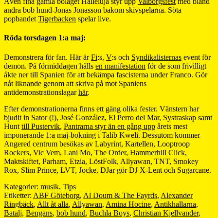
Även fina gamla bolaget Halleluja styr upp
Valborgsfest
med bland
andra bob hund-Jonas Jonasson bakom skivspelarna. Söta
popbandet
Tigerbacken
spelar live.
Röda torsdagen 1:a maj:
Demonstrera för fan. Här är
Fi
:s,
V
:s och
Syndikalisternas
event för
demon. På förmiddagen hålls
en manifestation
för de som frivilligt
åkte ner till Spanien för att bekämpa fascisterna under Franco. Gör
nåt liknande genom att skriva på mot Spaniens
antidemonstrationslagar
här
.
Efter demonstrationerna finns ett gäng olika fester. Vänstern har
bjudit in Sator (!), José González, El Perro del Mar, Systraskap samt
Hunt
till Pustervik
,
Pantrarna styr än en gång upp
årets mest
imponerande 1:a maj-bokning i Talib Kweli. Dessutom kommer
Angered centrum besökas av Labyrint, Kartellen, Looptroop
Rockers, Vic Vem, Lani Mo, The Order, Hammerhill Click,
Maktskiftet, Parham, Etzia, LöstFolk, Allyawan, TNT, Smokey
Rox, Slim Prince, LVT, Jocke. DJar gör DJ X-Lent och Sugarcane.
Kategorier:
musik
,
Tips
Etiketter:
ABF Göteborg
,
Al Doum & The Fayrds
,
Alexander
Ringbäck
,
Allt åt alla
,
Allyawan
,
Amina Hocine
,
Antikhallarna
,
Batalj
,
Bengans
,
bob hund
,
Buchla Boys
,
Christian Kjellvander
,