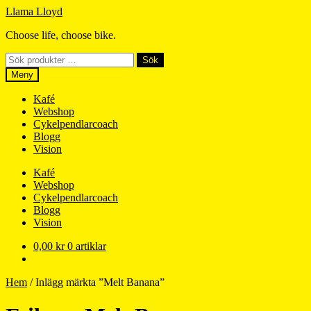
Hoppa
Hoppa
Llama Lloyd
till
till
Choose life, choose bike.
navigering
innehåll
Sök
Sök
efter:
Meny
Kafé
Webshop
Cykelpendlarcoach
Blogg
Vision
Kafé
Webshop
Cykelpendlarcoach
Blogg
Vision
0,00
kr
0 artiklar
Hem
/
Inlägg märkta ”Melt Banana”