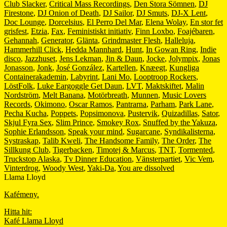
Club Slacker
,
Critical Mass Recordings
,
Den Stora Sömnen
,
DJ
Firestone
,
DJ Onion of Death
,
DJ Sailor
,
DJ Smuts
,
DJ-X Lent
,
Doc Lounge
,
Dorcelsius
,
El Perro Del Mar
,
Elena Wolay
,
En stor fet
grisfest
,
Etzia
,
Fax
,
Feministiskt initiativ
,
Finn Loxbo
,
Foajébaren
,
Gehannah
,
Generator
,
Glänta
,
Grindmaster Flesh
,
Halleluja
,
Hammerhill Click
,
Hedda Mannhard
,
Hunt
,
In Gowan Ring
,
Indie
disco
,
Jazzhuset
,
Jens Lekman
,
Jin & Daun
,
Jocke
,
Jolympix
,
Jonas
Jonasson
,
Jonk
,
José González
,
Kartellen
,
Knæegt
,
Kungliga
Containerakademin
,
Labyrint
,
Lani Mo
,
Looptroop Rockers
,
LöstFolk
,
Luke Eargoggle Get Daun
,
LVT
,
Maktskiftet
,
Malin
Nordström
,
Melt Banana
,
Motörbreath
,
Munnen
,
Music Lovers
Records
,
Okimono
,
Oscar Ramos
,
Pantrarna
,
Parham
,
Park Lane
,
Pecha Kucha
,
Poppets
,
Popsimonova
,
Pustervik
,
Quizadillas
,
Sator
,
Skjul Fyra Sex
,
Slim Prince
,
Smokey Rox
,
Snuffed by the Yakuza
,
Sophie Erlandsson
,
Speak your mind
,
Sugarcane
,
Syndikalisterna
,
Systraskap
,
Talib Kweli
,
The Handsome Family
,
The Order
,
The
Sillkung Club
,
Tigerbacken
,
Timotej & Marcus
,
TNT
,
Tormented
,
Truckstop Alaska
,
Tv Dinner Education
,
Vänsterpartiet
,
Vic Vem
,
Vinterdrog
,
Woody West
,
Yaki-Da
,
You are dissolved
Llama Lloyd
Kafémeny.
Hitta hit:
Kafé Llama Lloyd