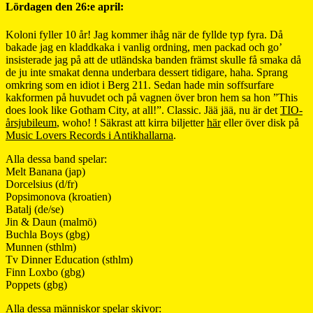
Lördagen den 26:e april:
Koloni fyller 10 år! Jag kommer ihåg när de fyllde typ fyra. Då
bakade jag en kladdkaka i vanlig ordning, men packad och go’
insisterade jag på att de utländska banden främst skulle få smaka då
de ju inte smakat denna underbara dessert tidigare, haha. Sprang
omkring som en idiot i Berg 211. Sedan hade min soffsurfare
kakformen på huvudet och på vagnen över bron hem sa hon ”This
does look like Gotham City, at all!”. Classic. Jää jää, nu är det
TIO-
årsjubileum
, woho! ! Säkrast att kirra biljetter
här
eller över disk på
Music Lovers Records i Antikhallarna
.
Alla dessa band spelar:
Melt Banana (jap)
Dorcelsius (d/fr)
Popsimonova (kroatien)
Batalj (de/se)
Jin & Daun (malmö)
Buchla Boys (gbg)
Munnen (sthlm)
Tv Dinner Education (sthlm)
Finn Loxbo (gbg)
Poppets (gbg)
Alla dessa människor spelar skivor: