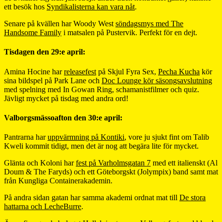
ett besök hos
Syndikalisterna kan vara nåt
.
Senare på kvällen har Woody West
söndagsmys med The
Handsome Family
i matsalen på Pustervik. Perfekt för en dejt.
Tisdagen den 29:e april:
Amina Hocine har
releasefest
på Skjul Fyra Sex,
Pecha Kucha
kör
sina bildspel på Park Lane och
Doc Lounge kör säsongsavslutning
med spelning med In Gowan Ring, schamanistfilmer och quiz.
Jävligt mycket på tisdag med andra ord!
Valborgsmässoafton den 30:e april:
Pantrarna har
uppvärmning på Kontiki
, vore ju sjukt fint om Talib
Kweli kommit tidigt, men det är nog att begära lite för mycket.
Glänta och Koloni har
fest på Varholmsgatan 7
med ett italienskt (Al
Doum & The Faryds) och ett Göteborgskt (Jolympix) band samt mat
från Kungliga Containerakademin.
På andra sidan gatan har samma akademi ordnat mat till
De stora
hattarna och LecheBurre
.