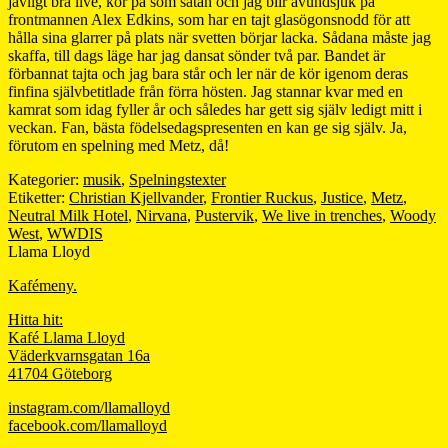
jävligt bra live, kör på som satan och jag blir avundsjuk på
frontmannen Alex Edkins, som har en tajt glasögonsnodd för att
hålla sina glarrer på plats när svetten börjar lacka. Sådana måste jag
skaffa, till dags läge har jag dansat sönder två par. Bandet är
förbannat tajta och jag bara står och ler när de kör igenom deras
finfina självbetitlade från förra hösten. Jag stannar kvar med en
kamrat som idag fyller år och således har gett sig själv ledigt mitt i
veckan. Fan, bästa födelsedagspresenten en kan ge sig själv. Ja,
förutom en spelning med Metz, då!
Kategorier:
musik
,
Spelningstexter
Etiketter:
Christian Kjellvander
,
Frontier Ruckus
,
Justice
,
Metz
,
Neutral Milk Hotel
,
Nirvana
,
Pustervik
,
We live in trenches
,
Woody
West
,
WWDIS
Llama Lloyd
Kafémeny.
Hitta hit:
Kafé Llama Lloyd
Väderkvarnsgatan 16a
41704 Göteborg
instagram.com/llamalloyd
facebook.com/llamalloyd