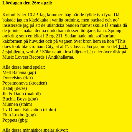
Lördagen den 26:e april:
Koloni fyller 10 år! Jag kommer ihåg när de fyllde typ fyra. Då
bakade jag en kladdkaka i vanlig ordning, men packad och go’
insisterade jag på att de utländska banden främst skulle få smaka då
de ju inte smakat denna underbara dessert tidigare, haha. Sprang
omkring som en idiot i Berg 211. Sedan hade min soffsurfare
kakformen på huvudet och på vagnen över bron hem sa hon ”This
does look like Gotham City, at all!”. Classic. Jää jää, nu är det
TIO-
årsjubileum
, woho! ! Säkrast att kirra biljetter
här
eller över disk på
Music Lovers Records i Antikhallarna
.
Alla dessa band spelar:
Melt Banana (jap)
Dorcelsius (d/fr)
Popsimonova (kroatien)
Batalj (de/se)
Jin & Daun (malmö)
Buchla Boys (gbg)
Munnen (sthlm)
Tv Dinner Education (sthlm)
Finn Loxbo (gbg)
Poppets (gbg)
Alla dessa människor spelar skivor: