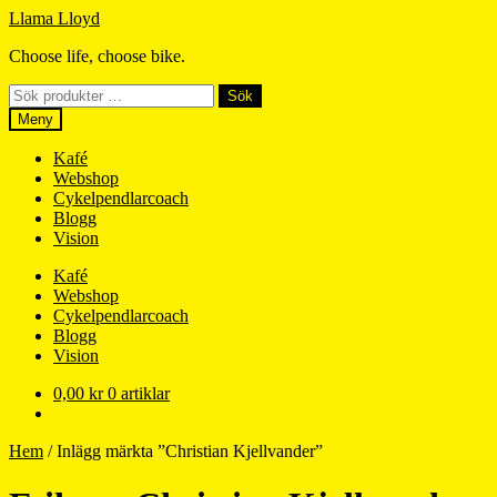
Hoppa
Hoppa
Llama Lloyd
till
till
Choose life, choose bike.
navigering
innehåll
Sök
Sök
efter:
Meny
Kafé
Webshop
Cykelpendlarcoach
Blogg
Vision
Kafé
Webshop
Cykelpendlarcoach
Blogg
Vision
0,00
kr
0 artiklar
Hem
/
Inlägg märkta ”Christian Kjellvander”