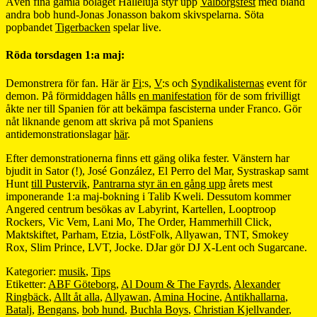
Även fina gamla bolaget Halleluja styr upp
Valborgsfest
med bland
andra bob hund-Jonas Jonasson bakom skivspelarna. Söta
popbandet
Tigerbacken
spelar live.
Röda torsdagen 1:a maj:
Demonstrera för fan. Här är
Fi
:s,
V
:s och
Syndikalisternas
event för
demon. På förmiddagen hålls
en manifestation
för de som frivilligt
åkte ner till Spanien för att bekämpa fascisterna under Franco. Gör
nåt liknande genom att skriva på mot Spaniens
antidemonstrationslagar
här
.
Efter demonstrationerna finns ett gäng olika fester. Vänstern har
bjudit in Sator (!), José González, El Perro del Mar, Systraskap samt
Hunt
till Pustervik
,
Pantrarna styr än en gång upp
årets mest
imponerande 1:a maj-bokning i Talib Kweli. Dessutom kommer
Angered centrum besökas av Labyrint, Kartellen, Looptroop
Rockers, Vic Vem, Lani Mo, The Order, Hammerhill Click,
Maktskiftet, Parham, Etzia, LöstFolk, Allyawan, TNT, Smokey
Rox, Slim Prince, LVT, Jocke. DJar gör DJ X-Lent och Sugarcane.
Kategorier:
musik
,
Tips
Etiketter:
ABF Göteborg
,
Al Doum & The Fayrds
,
Alexander
Ringbäck
,
Allt åt alla
,
Allyawan
,
Amina Hocine
,
Antikhallarna
,
Batalj
,
Bengans
,
bob hund
,
Buchla Boys
,
Christian Kjellvander
,