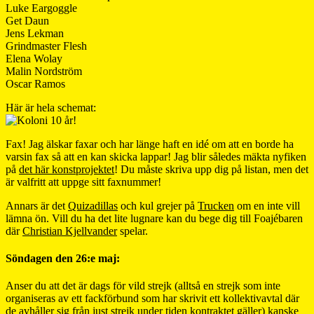
Luke Eargoggle
Get Daun
Jens Lekman
Grindmaster Flesh
Elena Wolay
Malin Nordström
Oscar Ramos
Här är hela schemat:
Fax! Jag älskar faxar och har länge haft en idé om att en borde ha
varsin fax så att en kan skicka lappar! Jag blir således mäkta nyfiken
på
det här konstprojektet
! Du måste skriva upp dig på listan, men det
är valfritt att uppge sitt faxnummer!
Annars är det
Quizadillas
och kul grejer på
Trucken
om en inte vill
lämna ön. Vill du ha det lite lugnare kan du bege dig till Foajébaren
där
Christian Kjellvander
spelar.
Söndagen den 26:e maj:
Anser du att det är dags för vild strejk (alltså en strejk som inte
organiseras av ett fackförbund som har skrivit ett kollektivavtal där
de avhåller sig från just strejk under tiden kontraktet gäller) kanske