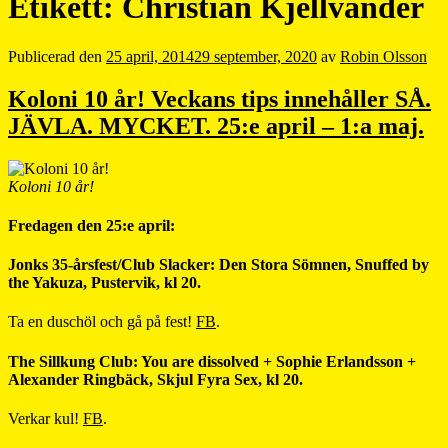
Etikett:
Christian Kjellvander
Publicerad den
25 april, 2014
29 september, 2020
av
Robin Olsson
Koloni 10 år! Veckans tips innehåller SÅ.
JÄVLA. MYCKET. 25:e april – 1:a maj.
Koloni 10 år!
Fredagen den 25:e april:
Jonks 35-årsfest/Club Slacker: Den Stora Sömnen, Snuffed by
the Yakuza, Pustervik, kl 20.
Ta en duschöl och gå på fest!
FB
.
The Sillkung Club: You are dissolved + Sophie Erlandsson +
Alexander Ringbäck, Skjul Fyra Sex, kl 20.
Verkar kul!
FB
.