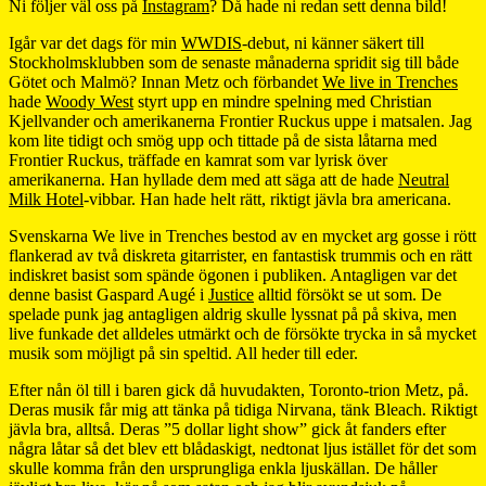
Ni följer väl oss på
Instagram
? Då hade ni redan sett denna bild!
Igår var det dags för min
WWDIS
-debut, ni känner säkert till
Stockholmsklubben som de senaste månaderna spridit sig till både
Götet och Malmö? Innan Metz och förbandet
We live in Trenches
hade
Woody West
styrt upp en mindre spelning med Christian
Kjellvander och amerikanerna Frontier Ruckus uppe i matsalen. Jag
kom lite tidigt och smög upp och tittade på de sista låtarna med
Frontier Ruckus, träffade en kamrat som var lyrisk över
amerikanerna. Han hyllade dem med att säga att de hade
Neutral
Milk Hotel
-vibbar. Han hade helt rätt, riktigt jävla bra americana.
Svenskarna We live in Trenches bestod av en mycket arg gosse i rött
flankerad av två diskreta gitarrister, en fantastisk trummis och en rätt
indiskret basist som spände ögonen i publiken. Antagligen var det
denne basist Gaspard Augé i
Justice
alltid försökt se ut som. De
spelade punk jag antagligen aldrig skulle lyssnat på på skiva, men
live funkade det alldeles utmärkt och de försökte trycka in så mycket
musik som möjligt på sin speltid. All heder till eder.
Efter nån öl till i baren gick då huvudakten, Toronto-trion Metz, på.
Deras musik får mig att tänka på tidiga Nirvana, tänk Bleach. Riktigt
jävla bra, alltså. Deras ”5 dollar light show” gick åt fanders efter
några låtar så det blev ett blådaskigt, nedtonat ljus istället för det som
skulle komma från den ursprungliga enkla ljuskällan. De håller