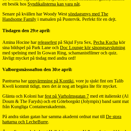
ett besök hos
Syndikalisterna kan vara nåt
.
Senare på kvällen har Woody West
söndagsmys med The
Handsome Family
i matsalen på Pustervik. Perfekt för en dejt.
Tisdagen den 29:e april:
Amina Hocine har
releasefest
på Skjul Fyra Sex,
Pecha Kucha
kör
sina bildspel på Park Lane och
Doc Lounge kör säsongsavslutning
med spelning med In Gowan Ring, schamanistfilmer och quiz.
Jävligt mycket på tisdag med andra ord!
Valborgsmässoafton den 30:e april:
Pantrarna har
uppvärmning på Kontiki
, vore ju sjukt fint om Talib
Kweli kommit tidigt, men det är nog att begära lite för mycket.
Glänta och Koloni har
fest på Varholmsgatan 7
med ett italienskt (Al
Doum & The Faryds) och ett Göteborgskt (Jolympix) band samt mat
från Kungliga Containerakademin.
På andra sidan gatan har samma akademi ordnat mat till
De stora
hattarna och LecheBurre
.