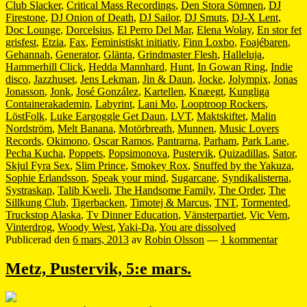
Club Slacker
,
Critical Mass Recordings
,
Den Stora Sömnen
,
DJ
Firestone
,
DJ Onion of Death
,
DJ Sailor
,
DJ Smuts
,
DJ-X Lent
,
Doc Lounge
,
Dorcelsius
,
El Perro Del Mar
,
Elena Wolay
,
En stor fet
grisfest
,
Etzia
,
Fax
,
Feministiskt initiativ
,
Finn Loxbo
,
Foajébaren
,
Gehannah
,
Generator
,
Glänta
,
Grindmaster Flesh
,
Halleluja
,
Hammerhill Click
,
Hedda Mannhard
,
Hunt
,
In Gowan Ring
,
Indie
disco
,
Jazzhuset
,
Jens Lekman
,
Jin & Daun
,
Jocke
,
Jolympix
,
Jonas
Jonasson
,
Jonk
,
José González
,
Kartellen
,
Knæegt
,
Kungliga
Containerakademin
,
Labyrint
,
Lani Mo
,
Looptroop Rockers
,
LöstFolk
,
Luke Eargoggle Get Daun
,
LVT
,
Maktskiftet
,
Malin
Nordström
,
Melt Banana
,
Motörbreath
,
Munnen
,
Music Lovers
Records
,
Okimono
,
Oscar Ramos
,
Pantrarna
,
Parham
,
Park Lane
,
Pecha Kucha
,
Poppets
,
Popsimonova
,
Pustervik
,
Quizadillas
,
Sator
,
Skjul Fyra Sex
,
Slim Prince
,
Smokey Rox
,
Snuffed by the Yakuza
,
Sophie Erlandsson
,
Speak your mind
,
Sugarcane
,
Syndikalisterna
,
Systraskap
,
Talib Kweli
,
The Handsome Family
,
The Order
,
The
Sillkung Club
,
Tigerbacken
,
Timotej & Marcus
,
TNT
,
Tormented
,
Truckstop Alaska
,
Tv Dinner Education
,
Vänsterpartiet
,
Vic Vem
,
Vinterdrog
,
Woody West
,
Yaki-Da
,
You are dissolved
Publicerad den
6 mars, 2013
av
Robin Olsson
—
1 kommentar
Metz, Pustervik, 5:e mars.