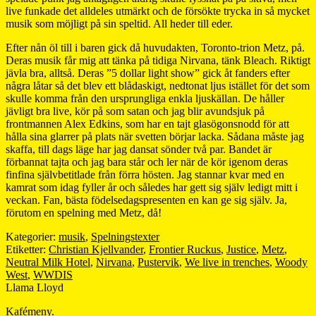
live funkade det alldeles utmärkt och de försökte trycka in så mycket
musik som möjligt på sin speltid. All heder till eder.
Efter nån öl till i baren gick då huvudakten, Toronto-trion Metz, på.
Deras musik får mig att tänka på tidiga Nirvana, tänk Bleach. Riktigt
jävla bra, alltså. Deras ”5 dollar light show” gick åt fanders efter
några låtar så det blev ett blådaskigt, nedtonat ljus istället för det som
skulle komma från den ursprungliga enkla ljuskällan. De håller
jävligt bra live, kör på som satan och jag blir avundsjuk på
frontmannen Alex Edkins, som har en tajt glasögonsnodd för att
hålla sina glarrer på plats när svetten börjar lacka. Sådana måste jag
skaffa, till dags läge har jag dansat sönder två par. Bandet är
förbannat tajta och jag bara står och ler när de kör igenom deras
finfina självbetitlade från förra hösten. Jag stannar kvar med en
kamrat som idag fyller år och således har gett sig själv ledigt mitt i
veckan. Fan, bästa födelsedagspresenten en kan ge sig själv. Ja,
förutom en spelning med Metz, då!
Kategorier:
musik
,
Spelningstexter
Etiketter:
Christian Kjellvander
,
Frontier Ruckus
,
Justice
,
Metz
,
Neutral Milk Hotel
,
Nirvana
,
Pustervik
,
We live in trenches
,
Woody
West
,
WWDIS
Llama Lloyd
Kafémeny.