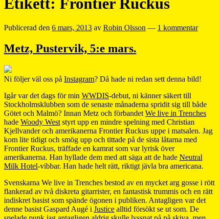
Etikett:
Frontier Ruckus
Publicerad den
6 mars, 2013
av
Robin Olsson
—
1 kommentar
Metz, Pustervik, 5:e mars.
Ni följer väl oss på
Instagram
? Då hade ni redan sett denna bild!
Igår var det dags för min
WWDIS
-debut, ni känner säkert till
Stockholmsklubben som de senaste månaderna spridit sig till både
Götet och Malmö? Innan Metz och förbandet
We live in Trenches
hade
Woody West
styrt upp en mindre spelning med Christian
Kjellvander och amerikanerna Frontier Ruckus uppe i matsalen. Jag
kom lite tidigt och smög upp och tittade på de sista låtarna med
Frontier Ruckus, träffade en kamrat som var lyrisk över
amerikanerna. Han hyllade dem med att säga att de hade
Neutral
Milk Hotel
-vibbar. Han hade helt rätt, riktigt jävla bra americana.
Svenskarna We live in Trenches bestod av en mycket arg gosse i rött
flankerad av två diskreta gitarrister, en fantastisk trummis och en rätt
indiskret basist som spände ögonen i publiken. Antagligen var det
denne basist Gaspard Augé i
Justice
alltid försökt se ut som. De
spelade punk jag antagligen aldrig skulle lyssnat på på skiva, men