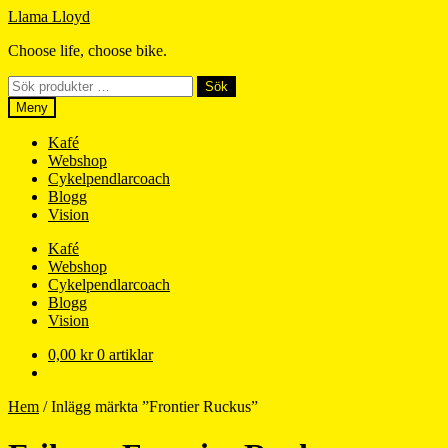
Hoppa
Hoppa
Llama Lloyd
till
till
Choose life, choose bike.
navigering
innehåll
Sök
Sök
efter:
Meny
Kafé
Webshop
Cykelpendlarcoach
Blogg
Vision
Kafé
Webshop
Cykelpendlarcoach
Blogg
Vision
0,00
kr
0 artiklar
Hem
/
Inlägg märkta ”Frontier Ruckus”