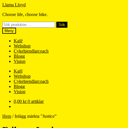
Hoppa
Hoppa
Llama Lloyd
till
till
Choose life, choose bike.
navigering
innehåll
Sök
Sök
efter:
Meny
Kafé
Webshop
Cykelpendlarcoach
Blogg
Vision
Kafé
Webshop
Cykelpendlarcoach
Blogg
Vision
0,00
kr
0 artiklar
Hem
/
Inlägg märkta ”Justice”