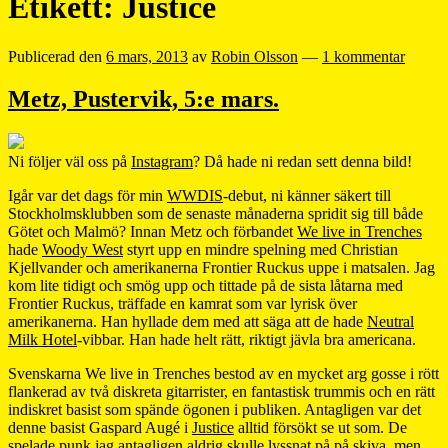
Etikett:
Justice
Publicerad den
6 mars, 2013
av
Robin Olsson
—
1 kommentar
Metz, Pustervik, 5:e mars.
Ni följer väl oss på
Instagram
? Då hade ni redan sett denna bild!
Igår var det dags för min
WWDIS
-debut, ni känner säkert till
Stockholmsklubben som de senaste månaderna spridit sig till både
Götet och Malmö? Innan Metz och förbandet
We live in Trenches
hade
Woody West
styrt upp en mindre spelning med Christian
Kjellvander och amerikanerna Frontier Ruckus uppe i matsalen. Jag
kom lite tidigt och smög upp och tittade på de sista låtarna med
Frontier Ruckus, träffade en kamrat som var lyrisk över
amerikanerna. Han hyllade dem med att säga att de hade
Neutral
Milk Hotel
-vibbar. Han hade helt rätt, riktigt jävla bra americana.
Svenskarna We live in Trenches bestod av en mycket arg gosse i rött
flankerad av två diskreta gitarrister, en fantastisk trummis och en rätt
indiskret basist som spände ögonen i publiken. Antagligen var det
denne basist Gaspard Augé i
Justice
alltid försökt se ut som. De
spelade punk jag antagligen aldrig skulle lyssnat på på skiva, men