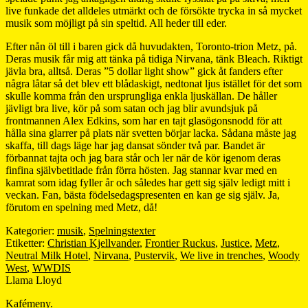
live funkade det alldeles utmärkt och de försökte trycka in så mycket
musik som möjligt på sin speltid. All heder till eder.
Efter nån öl till i baren gick då huvudakten, Toronto-trion Metz, på.
Deras musik får mig att tänka på tidiga Nirvana, tänk Bleach. Riktigt
jävla bra, alltså. Deras ”5 dollar light show” gick åt fanders efter
några låtar så det blev ett blådaskigt, nedtonat ljus istället för det som
skulle komma från den ursprungliga enkla ljuskällan. De håller
jävligt bra live, kör på som satan och jag blir avundsjuk på
frontmannen Alex Edkins, som har en tajt glasögonsnodd för att
hålla sina glarrer på plats när svetten börjar lacka. Sådana måste jag
skaffa, till dags läge har jag dansat sönder två par. Bandet är
förbannat tajta och jag bara står och ler när de kör igenom deras
finfina självbetitlade från förra hösten. Jag stannar kvar med en
kamrat som idag fyller år och således har gett sig själv ledigt mitt i
veckan. Fan, bästa födelsedagspresenten en kan ge sig själv. Ja,
förutom en spelning med Metz, då!
Kategorier:
musik
,
Spelningstexter
Etiketter:
Christian Kjellvander
,
Frontier Ruckus
,
Justice
,
Metz
,
Neutral Milk Hotel
,
Nirvana
,
Pustervik
,
We live in trenches
,
Woody
West
,
WWDIS
Llama Lloyd
Kafémeny.