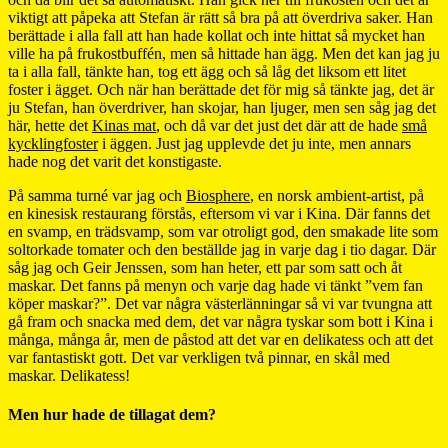
viktigt att påpeka att Stefan är rätt så bra på att överdriva saker. Han
berättade i alla fall att han hade kollat och inte hittat så mycket han
ville ha på frukostbuffén, men så hittade han ägg. Men det kan jag ju
ta i alla fall, tänkte han, tog ett ägg och så låg det liksom ett litet
foster i ägget. Och när han berättade det för mig så tänkte jag, det är
ju Stefan, han överdriver, han skojar, han ljuger, men sen såg jag det
här, hette det
Kinas mat
, och då var det just det där att de hade
små
kycklingfoster
i äggen. Just jag upplevde det ju inte, men annars
hade nog det varit det konstigaste.
På samma turné var jag och
Biosphere
, en norsk ambient-artist, på
en kinesisk restaurang förstås, eftersom vi var i Kina. Där fanns det
en svamp, en trädsvamp, som var otroligt god, den smakade lite som
soltorkade tomater och den beställde jag in varje dag i tio dagar. Där
såg jag och Geir Jenssen, som han heter, ett par som satt och åt
maskar. Det fanns på menyn och varje dag hade vi tänkt ”vem fan
köper maskar?”. Det var några västerlänningar så vi var tvungna att
gå fram och snacka med dem, det var några tyskar som bott i Kina i
många, många år, men de påstod att det var en delikatess och att det
var fantastiskt gott. Det var verkligen två pinnar, en skål med
maskar. Delikatess!
Men hur hade de tillagat dem?