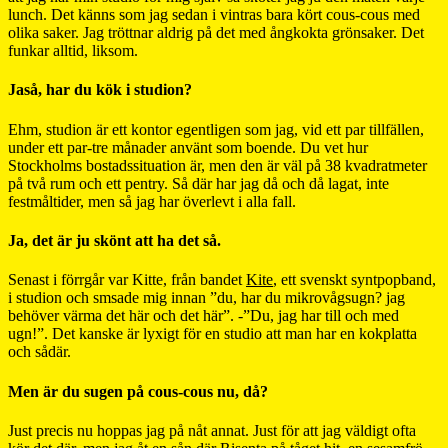
lunch. Det känns som jag sedan i vintras bara kört cous-cous med
olika saker. Jag tröttnar aldrig på det med ångkokta grönsaker. Det
funkar alltid, liksom.
Jaså, har du kök i studion?
Ehm, studion är ett kontor egentligen som jag, vid ett par tillfällen,
under ett par-tre månader använt som boende. Du vet hur
Stockholms bostadssituation är, men den är väl på 38 kvadratmeter
på två rum och ett pentry. Så där har jag då och då lagat, inte
festmåltider, men så jag har överlevt i alla fall.
Ja, det är ju skönt att ha det så.
Senast i förrgår var Kitte, från bandet
Kite
, ett svenskt syntpopband,
i studion och smsade mig innan ”du, har du mikrovågsugn? jag
behöver värma det här och det här”. -”Du, jag har till och med
ugn!”. Det kanske är lyxigt för en studio att man har en kokplatta
och sådär.
Men är du sugen på cous-cous nu, då?
Just precis nu hoppas jag på nåt annat. Just för att jag väldigt ofta