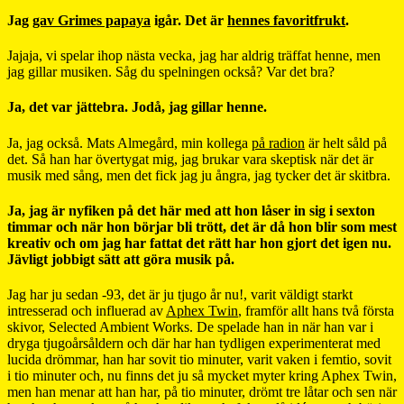
Jag
gav Grimes papaya
igår. Det är
hennes favoritfrukt
.
Jajaja, vi spelar ihop nästa vecka, jag har aldrig träffat henne, men
jag gillar musiken. Såg du spelningen också? Var det bra?
Ja, det var jättebra. Jodå, jag gillar henne.
Ja, jag också. Mats Almegård, min kollega
på radion
är helt såld på
det. Så han har övertygat mig, jag brukar vara skeptisk när det är
musik med sång, men det fick jag ju ångra, jag tycker det är skitbra.
Ja, jag är nyfiken på det här med att hon låser in sig i sexton
timmar och när hon börjar bli trött, det är då hon blir som mest
kreativ och om jag har fattat det rätt har hon gjort det igen nu.
Jävligt jobbigt sätt att göra musik på.
Jag har ju sedan -93, det är ju tjugo år nu!, varit väldigt starkt
intresserad och influerad av
Aphex Twin
, framför allt hans två första
skivor, Selected Ambient Works. De spelade han in när han var i
dryga tjugoårsåldern och där har han tydligen experimenterat med
lucida drömmar, han har sovit tio minuter, varit vaken i femtio, sovit
i tio minuter och, nu finns det ju så mycket myter kring Aphex Twin,
men han menar att han har, på tio minuter, drömt tre låtar och sen när