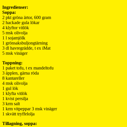
Ingredienser:
Soppa:
2 pkt gröna ärtor, 600 gram
2 hackade gula lökar
4 klyftor vitlök
5 msk olivolja
1 l sojamjölk
1 grönsaksbuljongtärning
3 dl havregrädde, t ex iMat
5 msk vinäger
Toppning:
1 paket tofu, t ex mandeltofu
3 äpplen, gärna röda
8 kantareller
4 msk olivolja
1 gul lök
1 klyfta vitlök
1 kvist persilja
3 krm salt
1 krm vitpeppar 3 msk vinäger
1 skvätt tryffelolja
Tillagning, soppa: