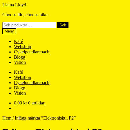
Hoppa
Hoppa
Llama Lloyd
till
till
Choose life, choose bike.
navigering
innehåll
Sök
Sök
efter:
Meny
Kafé
Webshop
Cykelpendlarcoach
Blogg
Vision
Kafé
Webshop
Cykelpendlarcoach
Blogg
Vision
0,00
kr
0 artiklar
Hem
/
Inlägg märkta ”Elektroniskt i P2”