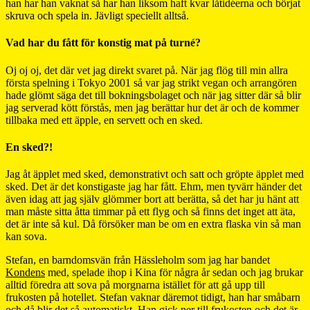
han har han vaknat så har han liksom haft kvar låtidéerna och börjat
skruva och spela in. Jävligt speciellt alltså.
Vad har du fått för konstig mat på turné?
Oj oj oj, det där vet jag direkt svaret på. När jag flög till min allra
första spelning i Tokyo 2001 så var jag strikt vegan och arrangören
hade glömt säga det till bokningsbolaget och när jag sitter där så blir
jag serverad kött förstås, men jag berättar hur det är och de kommer
tillbaka med ett äpple, en servett och en sked.
En sked?!
Jag åt äpplet med sked, demonstrativt och satt och gröpte äpplet med
sked. Det är det konstigaste jag har fått. Ehm, men tyvärr händer det
även idag att jag själv glömmer bort att berätta, så det har ju hänt att
man måste sitta åtta timmar på ett flyg och så finns det inget att äta,
det är inte så kul. Då försöker man be om en extra flaska vin så man
kan sova.
Stefan, en barndomsvän från Hässleholm som jag har bandet
Kondens
med, spelade ihop i Kina för några år sedan och jag brukar
alltid föredra att sova på morgnarna istället för att gå upp till
frukosten på hotellet. Stefan vaknar däremot tidigt, han har småbarn
och då blir det så automatiskt. Han gick ner till frukosten och det är