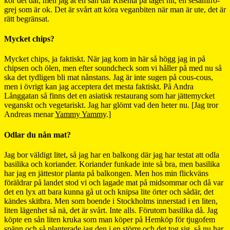
kör det där, men jag åt en sån där Risenta på tåget hit, en sesamfrö-
grej som är ok. Det är svårt att köra veganbiten när man är ute, det är
rätt begränsat.
Mycket chips?
Mycket chips, ja faktiskt. När jag kom in här så högg jag in på
chipsen och ölen, men efter soundcheck som vi håller på med nu så
ska det tydligen bli mat nånstans. Jag är inte sugen på cous-cous,
men i övrigt kan jag acceptera det mesta faktiskt. På Andra
Långgatan så finns det en asiatisk restaurang som har jättemycket
veganskt och vegetariskt. Jag har glömt vad den heter nu. [Jag tror
Andreas menar
Yammy Yammy
.]
Odlar du nån mat?
Jag bor väldigt litet, så jag har en balkong där jag har testat att odla
basilika och koriander. Koriander funkade inte så bra, men basilika
har jag en jättestor planta på balkongen. Men hos min flickväns
föräldrar på landet stod vi och lagade mat på midsommar och då var
det en lyx att bara kunna gå ut och knipsa lite örter och sådär, det
kändes skitbra. Men som boende i Stockholms innerstad i en liten,
liten lägenhet så nä, det är svårt. Inte alls. Förutom basilika då. Jag
köpte en sån liten kruka som man köper på Hemköp för tjugofem
spänn och så planterade jag den i en större och det tog sig, så nu har