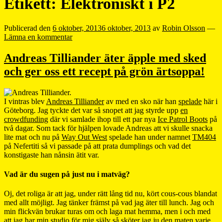
Etikett:
Elektroniskt i P2
Publicerad den
6 oktober, 2013
6 oktober, 2013
av
Robin Olsson
—
Lämna en kommentar
Andreas Tilliander äter äpple med sked
och ger oss ett recept på grön ärtsoppa!
I vintras blev
Andreas Tilliander
av med en sko när han
spelade
här i
Göteborg. Jag tyckte det var så snopet att jag styrde upp
en
crowdfunding
där vi samlade ihop till ett par nya
Ice Patrol Boots
på
två dagar. Som tack för hjälpen lovade Andreas att vi skulle snacka
lite mat och nu på
Way Out West
spelade han under namnet
TM404
på Nefertiti så vi passade på att prata dumplings och vad det
konstigaste han nånsin ätit var.
Vad är du sugen på just nu i matväg?
Oj, det roliga är att jag, under rätt lång tid nu, kört cous-cous blandat
med allt möjligt. Jag tänker främst på vad jag äter till lunch. Jag och
min flickvän brukar turas om och laga mat hemma, men i och med
att jag har min studio för mig själv så sköter jag ju den maten varje