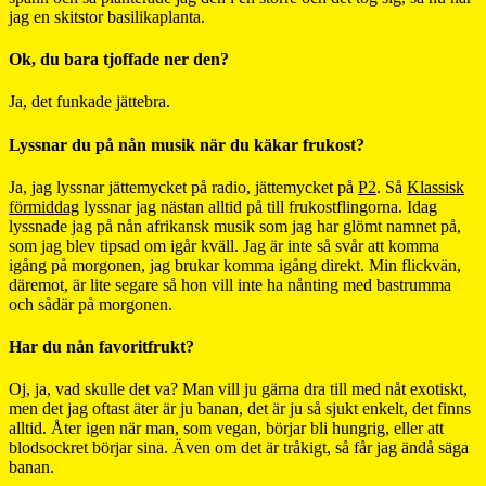
jag en skitstor basilikaplanta.
Ok, du bara tjoffade ner den?
Ja, det funkade jättebra.
Lyssnar du på nån musik när du käkar frukost?
Ja, jag lyssnar jättemycket på radio, jättemycket på
P2
. Så
Klassisk
förmiddag
lyssnar jag nästan alltid på till frukostflingorna. Idag
lyssnade jag på nån afrikansk musik som jag har glömt namnet på,
som jag blev tipsad om igår kväll. Jag är inte så svår att komma
igång på morgonen, jag brukar komma igång direkt. Min flickvän,
däremot, är lite segare så hon vill inte ha nånting med bastrumma
och sådär på morgonen.
Har du nån favoritfrukt?
Oj, ja, vad skulle det va? Man vill ju gärna dra till med nåt exotiskt,
men det jag oftast äter är ju banan, det är ju så sjukt enkelt, det finns
alltid. Åter igen när man, som vegan, börjar bli hungrig, eller att
blodsockret börjar sina. Även om det är tråkigt, så får jag ändå säga
banan.