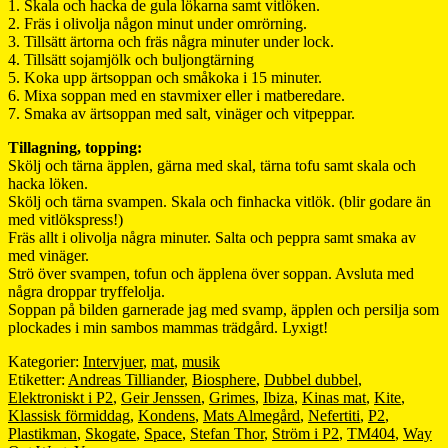
1. Skala och hacka de gula lökarna samt vitlöken.
2. Fräs i olivolja någon minut under omrörning.
3. Tillsätt ärtorna och fräs några minuter under lock.
4. Tillsätt sojamjölk och buljongtärning
5. Koka upp ärtsoppan och småkoka i 15 minuter.
6. Mixa soppan med en stavmixer eller i matberedare.
7. Smaka av ärtsoppan med salt, vinäger och vitpeppar.
Tillagning, topping:
Skölj och tärna äpplen, gärna med skal, tärna tofu samt skala och
hacka löken.
Skölj och tärna svampen. Skala och finhacka vitlök. (blir godare än
med vitlökspress!)
Fräs allt i olivolja några minuter. Salta och peppra samt smaka av
med vinäger.
Strö över svampen, tofun och äpplena över soppan. Avsluta med
några droppar tryffelolja.
Soppan på bilden garnerade jag med svamp, äpplen och persilja som
plockades i min sambos mammas trädgård. Lyxigt!
Kategorier:
Intervjuer
,
mat
,
musik
Etiketter:
Andreas Tilliander
,
Biosphere
,
Dubbel dubbel
,
Elektroniskt i P2
,
Geir Jenssen
,
Grimes
,
Ibiza
,
Kinas mat
,
Kite
,
Klassisk förmiddag
,
Kondens
,
Mats Almegård
,
Nefertiti
,
P2
,
Plastikman
,
Skogate
,
Space
,
Stefan Thor
,
Ström i P2
,
TM404
,
Way