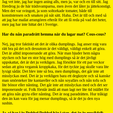
Jag vet inte, jag har ingen aning alls, men ja, var och en till sitt. Jag
föredrog ju de här trädsvamparna, men även det låter ju jättekonstigt.
Men det var svingott, ja som soltorkade tomater, både till
konstistensen och smaken på nåt sätt. Haha. Det är till och med så
att jag har mailat arrangören efteråt för att få reda på vad det heter,
men jag har inte hittat det i Sverige.
Har du nån paradrätt hemma när du lagar mat? Cous-cous?
Nej, jag tror faktiskt att det är olika dumplings. Jag anser mig vara
rätt bra på det och dessutom är det väldigt, väldigt enkelt att göra.
Det är alltid imponerande att göra. När man bjuder hem några
stycken och har en stor hög med dumplings så är det jävligt
uppskattat, det är det ju verkligen. Jag försökte för ett par veckor
sedan att göra vegansk kroppkaka, för det tyckte jag skulle vara lite
lyxigt sådär. Det blev inte så bra, men dumplings, det går inte att
misslyckas med. Det är ju verkligen bara ett degknyte och så kanske
man smörsteker lite kantareller och nån soyafärs och nån tofu och
lite bönor eller nånting. Det går inte att misslyckas med och det ser
imponerande ut. Folk förstår ändå att man lagt ner lite tid istället för
att göra nån gryta eller nånting. Det är nog paradrätten. Hur tråkigt
den än kan vara för jag menar dumplings, så är det ju den nya
sushin.
Ja, vi har i ju Dubbel Dubbel här i stan, det är ju musikfolk