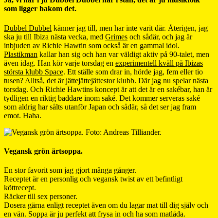
som ligger bakom det.
Dubbel Dubbel
känner jag till, men har inte varit där. Återigen, jag
ska ju till Ibiza nästa vecka, med
Grimes
och sådär, och jag är
inbjuden av Richie Hawtin som också är en gammal idol.
Plastikman
kallar han sig och han var väldigt aktiv på 90-talet, men
även idag. Han kör varje torsdag en
experimentell kväll på Ibizas
största klubb Space
. Ett ställe som drar in, hörde jag, fem eller tio
tusen? Alltså, det är jättejättejättestor klubb. Där jag nu spelar nästa
torsdag. Och Richie Hawtins koncept är att det är en sakébar, han är
tydligen en riktig baddare inom saké. Det kommer serveras saké
som aldrig har sålts utanför Japan och sådär, så det ser jag fram
emot. Haha.
Vegansk grön ärtsoppa.
En stor favorit som jag gjort många gånger.
Receptet är en personlig och vegansk twist av ett befintligt
köttrecept.
Räcker till sex personer.
Dosera gärna enligt receptet även om du lagar mat till dig själv och
en vän. Soppa är ju perfekt att frysa in och ha som matlåda.