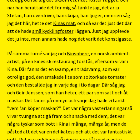
när han berättade det för mig så tänkte jag, det är ju
Stefan, han överdriver, han skojar, han ljuger, men sen såg
jag det här, hette det
Kinas mat
, och då var det just det där
att de hade
små kycklingfoster
i äggen. Just jag upplevde
det ju inte, men annars hade nog det varit det konstigaste.
På samma turné var jag och
Biosphere
, en norsk ambient-
artist, på en kinesisk restaurang förstås, eftersom vi var i
Kina. Där fanns det en svamp, en trädsvamp, som var
otroligt god, den smakade lite som soltorkade tomater
och den beställde jag in varje dag i tio dagar. Där såg jag
och Geir Jenssen, som han heter, ett par som satt och åt
maskar. Det fanns på menyn och varje dag hade vi tänkt
”vem fan köper maskar?”. Det var några västerlänningar så
vi var tvungna att gå fram och snacka med dem, det var
några tyskar som bott i Kina i många, många år, men de
påstod att det var en delikatess och att det var fantastiskt
gott. Det var verkligen två pinnar, en skål med maskar.