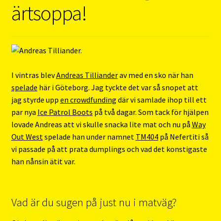
ärtsoppa!
I vintras blev
Andreas Tilliander
av med en sko när han
spelade
här i Göteborg. Jag tyckte det var så snopet att
jag styrde upp
en crowdfunding
där vi samlade ihop till ett
par nya
Ice Patrol Boots
på två dagar. Som tack för hjälpen
lovade Andreas att vi skulle snacka lite mat och nu på
Way
Out West
spelade han under namnet
TM404
på Nefertiti så
vi passade på att prata dumplings och vad det konstigaste
han nånsin ätit var.
Vad är du sugen på just nu i matväg?