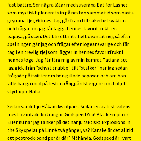
fast bättre. Ser några låtar med suveräna Bat for Lashes
som mystiskt planerats in på nästan samma tid som nästa
grymma tjej; Grimes. Jag går fram till säkerhetsvakten
och frågar om jag får lägga hennes favoritfrukt, en
papaya, på scen. Det blir ett inte helt oväntat nej, så efter
spelningen går jag och frågar efter logeansvarige och får
tag i en trevlig tjej som lägger in
hennes favoritfrukt
i
hennes loge. Jag får lära mig av min kamrat Tatiana att
jag gick ifrån ”schyst snubbe” till ”stalker” när jag sedan
frågade på twitter om hon gillade papayan och om hon
ville hänga med på festen i Änggårdsbergen som Loftet
styrt upp. Haha.
Sedan var det ju Håkan dvs ölpaus. Sedan en av festivalens
mest oväntade bokningar: Godspeed You! Black Emperor.
Eller nu när jag tänker på det har ju faktiskt Explosions in
the Sky spelat på Linné två gånger, va? Kanske är det alltid
ett postrock-band per år där? Måhända. Godspeed är i vart