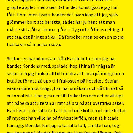
gröpte äpplet med sked. Det är det konstigaste jag har
fått. Ehm, men tyvärr händer det även idag att jag själv
glömmer bort att berätta, så det har ju hänt att man
måste sitta åtta timmar på ett flyg och så finns det inget
att äta, det är inte så kul. Då försöker man be om en extra
flaska vin så man kan sova.
Stefan, en barndomsvän från Hässleholm som jag har
bandet
Kondens
med, spelade ihop i Kina för några år
sedan och jag brukar alltid föredra att sova på morgnarna
istället för att gå upp till frukosten på hotellet. Stefan
vaknar däremot tidigt, han har småbarn och då blir det så
automatiskt. Han gick ner till frukosten och det är viktigt
att påpeka att Stefan är rätt så bra på att överdriva saker.
Han berättade i alla fall att han hade kollat och inte hittat
så mycket han ville ha på frukostbuffén, men så hittade
han ägg. Men det kan jag ju ta i alla fall, tänkte han, tog
ett ägg och så låg det liksom ett litet foster i ägget. Och