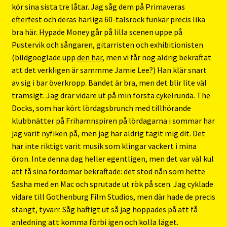
kör sina sista tre låtar. Jag såg dem på Primaveras
efterfest och deras härliga 60-talsrock funkar precis lika
bra här. Hypade Money går på lilla scenen uppe på
Pustervik och sångaren, gitarristen och exhibitionisten
(bildgooglade upp
den här
, men vi får nog aldrig bekräftat
att det verkligen är sammme Jamie Lee?) Han klär snart
av sig i bar överkropp. Bandet är bra, men det blir lite väl
tramsigt. Jag drar vidare ut på min första cykelrunda. The
Docks, som har kört lördagsbrunch med tillhörande
klubbnätter på Frihamnspiren på lördagarna i sommar har
jag varit nyfiken på, men jag har aldrig tagit mig dit. Det
har inte riktigt varit musik som klingar vackert i mina
öron. Inte denna dag heller egentligen, men det var väl kul
att få sina fördomar bekräftade: det stod nån som hette
Sasha med en Mac och sprutade ut rök på scen. Jag cyklade
vidare till Gothenburg Film Studios, men där hade de precis
stängt, tyvärr. Såg häftigt ut så jag hoppades på att få
anledning att komma förbi igen och kolla läget.