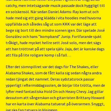
catchy, men intetsägande musik passade dock hyggligt till
en solskensöl. När sedan Daniel Adams-Ray kom ut och
hade med sig ett gäng klädda i vita hoodies med huvorna
uppfällda och således såg ut som KKK var det läge att
bege sig bort till den mindre scenen igen. Där spelade José
González och hans ”kompband” Junip. Fortfarande sjukt
tråkigt, hade mycket hellre sett José solo, men det sägs
att han tröttnat på att spela själv. Jaja, det är kanske dags
att fila på lite roligare komp i så fall…
Efter det sömnpillret var det dags för The Shakes, eller
Alabama Shakes, som de fått kalla sig sedan några andra
redan tjingat det namnet. Deras sydstatsrock passar
ypperligt i eftermiddagssolen, de börjar lite trötta, men de
lyfter med fantastiska Hold On och Heavy Chevy. Jag gillar
dessutom att sångerskan och gitarristen Brittany Howard
har en karta över Alabama tatuerat på överarmen. Snyggt,
jag ska fan tatuera in Hisingen.