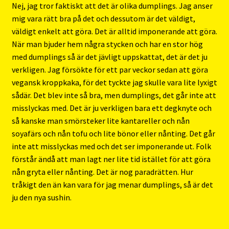
Nej, jag tror faktiskt att det är olika dumplings. Jag anser
mig vara rätt bra på det och dessutom är det väldigt,
väldigt enkelt att göra. Det är alltid imponerande att göra.
När man bjuder hem några stycken och har en stor hög
med dumplings så är det jävligt uppskattat, det är det ju
verkligen. Jag försökte för ett par veckor sedan att göra
vegansk kroppkaka, för det tyckte jag skulle vara lite lyxigt
sådär. Det blev inte så bra, men dumplings, det går inte att
misslyckas med. Det är ju verkligen bara ett degknyte och
så kanske man smörsteker lite kantareller och nån
soyafärs och nån tofu och lite bönor eller nånting. Det går
inte att misslyckas med och det ser imponerande ut. Folk
förstår ändå att man lagt ner lite tid istället för att göra
nån gryta eller nånting. Det är nog paradrätten. Hur
tråkigt den än kan vara för jag menar dumplings, så är det
ju den nya sushin.