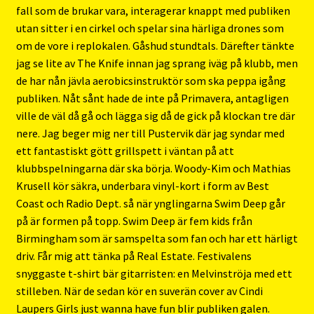
fall som de brukar vara, interagerar knappt med publiken
utan sitter i en cirkel och spelar sina härliga drones som
om de vore i replokalen. Gåshud stundtals. Därefter tänkte
jag se lite av The Knife innan jag sprang iväg på klubb, men
de har nån jävla aerobicsinstruktör som ska peppa igång
publiken. Nåt sånt hade de inte på Primavera, antagligen
ville de väl då gå och lägga sig då de gick på klockan tre där
nere. Jag beger mig ner till Pustervik där jag syndar med
ett fantastiskt gött grillspett i väntan på att
klubbspelningarna där ska börja. Woody-Kim och Mathias
Krusell kör säkra, underbara vinyl-kort i form av Best
Coast och Radio Dept. så när ynglingarna Swim Deep går
på är formen på topp. Swim Deep är fem kids från
Birmingham som är samspelta som fan och har ett härligt
driv. Får mig att tänka på Real Estate. Festivalens
snyggaste t-shirt bär gitarristen: en Melvinströja med ett
stilleben. När de sedan kör en suverän cover av Cindi
Laupers Girls just wanna have fun blir publiken galen.