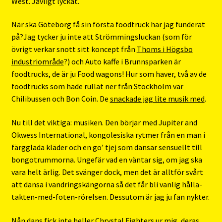
West. Jävligt lyckat.
När ska Göteborg få sin första foodtruck har jag funderat
på?Jag tycker ju inte att Strömmingsluckan (som för
övrigt verkar snott sitt koncept från
Thoms i Högsbo
industriområde
?) och Auto kaffe i Brunnsparken är
foodtrucks, de är ju Food wagons! Hur som haver, två av de
foodtrucks som hade rullat ner från Stockholm var
Chilibussen och Bon Coin. De
snackade jag lite musik med
.
Nu till det viktiga: musiken. Den börjar med Jupiter and
Okwess International, kongolesiska rytmer från en man i
färgglada kläder och en go’ tjej som dansar sensuellt till
bongotrummorna. Ungefär vad en väntar sig, om jag ska
vara helt ärlig. Det svänger dock, men det är alltför svårt
att dansa i vandringskängorna så det får bli vanlig hålla-
takten-med-foten-rörelsen. Dessutom är jag ju fan nykter.
Nån dans fick inte heller Chrystal Fighters ur mig, deras