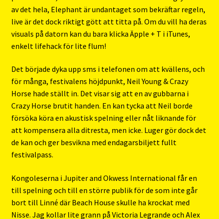
av det hela, Elephant är undantaget som bekräftar regeln,
live är det dock riktigt gött att titta på. Om du vill ha deras
visuals på datorn kan du bara klicka Äpple + T i iTunes,
enkelt lifehack för lite flum!
Det började dyka upp sms i telefonen om att kvällens, och
för många, festivalens höjdpunkt, Neil Young & Crazy
Horse hade ställt in. Det visar sig att en av gubbarna i
Crazy Horse brutit handen. En kan tycka att Neil borde
försöka köra en akustisk spelning eller nåt liknande för
att kompensera alla ditresta, men icke. Luger gör dock det
de kan och ger besvikna med endagarsbiljett fullt
festivalpass.
Kongoleserna i Jupiter and Okwess International får en
till spelning och till en större publik för de som inte går
bort till Linné där Beach House skulle ha krockat med
Nisse. Jag kollar lite grann på Victoria Legrande och Alex