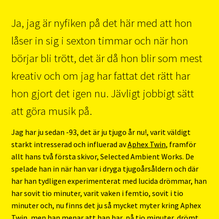
Ja, jag är nyfiken på det här med att hon
låser in sig i sexton timmar och när hon
börjar bli trött, det är då hon blir som mest
kreativ och om jag har fattat det rätt har
hon gjort det igen nu. Jävligt jobbigt sätt
att göra musik på.
Jag har ju sedan -93, det är ju tjugo år nu!, varit väldigt
starkt intresserad och influerad av
Aphex Twin
, framför
allt hans två första skivor, Selected Ambient Works. De
spelade han in när han var i dryga tjugoårsåldern och där
har han tydligen experimenterat med lucida drömmar, han
har sovit tio minuter, varit vaken i femtio, sovit i tio
minuter och, nu finns det ju så mycket myter kring Aphex
Twin, men han menar att han har, på tio minuter, drömt