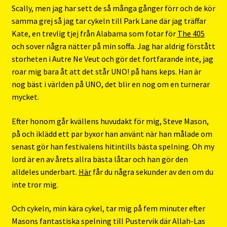
Scally, men jag har sett de så många gånger förr och de kör
samma grej så jag tar cykeln till Park Lane där jag träffar
Kate, en trevlig tjej från Alabama som fotar för
The 405
och sover några nätter på min soffa. Jag har aldrig förstått
storheten i Autre Ne Veut och gör det fortfarande inte, jag
roar mig bara åt att det står UNO! på hans keps. Han är
nog bäst i världen på UNO, det blir en nog om en turnerar
mycket.
Efter honom går kvällens huvudakt för mig, Steve Mason,
på och iklädd ett par byxor han använt när han målade om
senast gör han festivalens hitintills bästa spelning. Oh my
lord är en av årets allra bästa låtar och han gör den
alldeles underbart.
Här
får du några sekunder av den om du
inte tror mig.
Och cykeln, min kära cykel, tar mig på fem minuter efter
Masons fantastiska spelning till Pustervik där Allah-Las