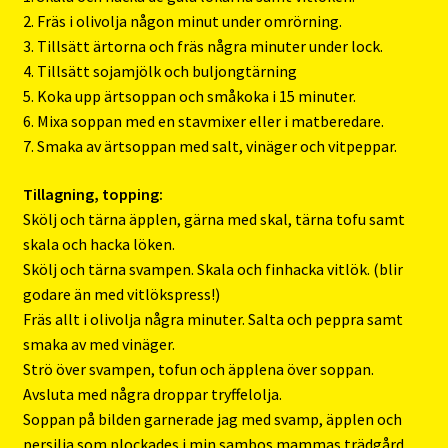
2. Fräs i olivolja någon minut under omrörning.
3. Tillsätt ärtorna och fräs några minuter under lock.
4. Tillsätt sojamjölk och buljongtärning
5. Koka upp ärtsoppan och småkoka i 15 minuter.
6. Mixa soppan med en stavmixer eller i matberedare.
7. Smaka av ärtsoppan med salt, vinäger och vitpeppar.
Tillagning, topping:
Skölj och tärna äpplen, gärna med skal, tärna tofu samt
skala och hacka löken.
Skölj och tärna svampen. Skala och finhacka vitlök. (blir
godare än med vitlökspress!)
Fräs allt i olivolja några minuter. Salta och peppra samt
smaka av med vinäger.
Strö över svampen, tofun och äpplena över soppan.
Avsluta med några droppar tryffelolja.
Soppan på bilden garnerade jag med svamp, äpplen och
persilja som plockades i min sambos mammas trädgård.