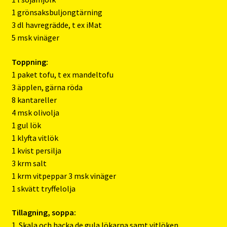
1 grönsaksbuljongtärning
3 dl havregrädde, t ex iMat
5 msk vinäger
Toppning:
1 paket tofu, t ex mandeltofu
3 äpplen, gärna röda
8 kantareller
4 msk olivolja
1 gul lök
1 klyfta vitlök
1 kvist persilja
3 krm salt
1 krm vitpeppar 3 msk vinäger
1 skvätt tryffelolja
Tillagning, soppa:
1. Skala och hacka de gula lökarna samt vitlöken.