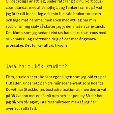
Oj, det roliga är att jag, under rätt lång tid nu, kört cous-
cous blandat med allt möjligt. Jag tänker främst på vad
jag äter till lunch. Jag och min flickvän brukar turas om
och laga mat hemma, men i och med att jag har min
studio för mig själv så sköter jag ju den maten varje lunch.
Det känns som jag sedan i vintras bara kört cous-cous med
olika saker. Jag tröttnar aldrig på det med ångkokta
grönsaker. Det funkar alltid, liksom.
Jaså, har du kök i studion?
Ehm, studion är ett kontor egentligen som jag, vid ett par
tillfällen, under ett par-tre månader använt som boende.
Du vet hur Stockholms bostadssituation är, men den är väl
på 38 kvadratmeter på två rum och ett pentry. Så där har
jag då och då lagat, inte festmåltider, men så jag har
överlevt i alla fall.