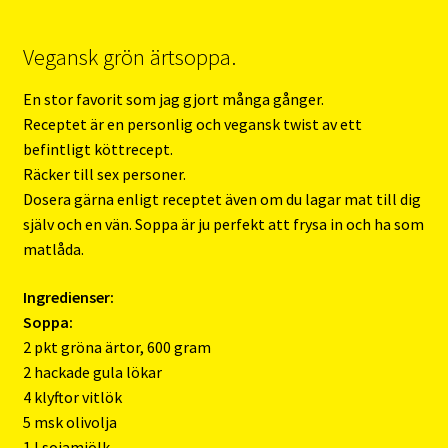
Vegansk grön ärtsoppa.
En stor favorit som jag gjort många gånger.
Receptet är en personlig och vegansk twist av ett
befintligt köttrecept.
Räcker till sex personer.
Dosera gärna enligt receptet även om du lagar mat till dig
själv och en vän. Soppa är ju perfekt att frysa in och ha som
matlåda.
Ingredienser:
Soppa:
2 pkt gröna ärtor, 600 gram
2 hackade gula lökar
4 klyftor vitlök
5 msk olivolja
1 l sojamjölk