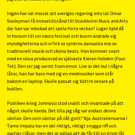
Ingen har väl missat att sveriges regering inte lät Omar
Souleyman få inresetillstånd till Stockholm Music and Arts
där han var inbokad att spela förra veckan? Luger bjöd då
in honom till sin nästa festival och boom ändrade sig
myndigheterna och vi fick se syrierns dansanta mix av
traditionell musik och sköna beats. Han kommer snart
med en skiva producerad av självaste Kieran Hebden (Four
Tet). Den ser jag varmt fram emot. Live är det kul i några
låtar, han har bara med sig en medmusiker som står
bakom en laptop. Skulle passat sig bättre senare på
kvällen.
Publiken kring Johnossi stod snällt och inväntade på att
något skulle hända. Det lilla jag såg var endast denna
väntan. Den som väntar på nåt gott? Nja. Australiensarna i
Tame Impala har en del riktigt, riktigt snygga riff och
partier i låtar, men det är sällan att de får till en grym låt