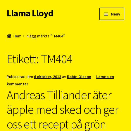
Llama Lloyd
Hoppa
Hoppa
Meny
till
till
navigering
innehåll
Kafé
Hem
Inlägg märkta ”TM404”
Webshop
Etikett:
TM404
Cykelpendlarcoach
Blogg
Publicerad den
6 oktober, 2013
av
Robin Olsson
—
Lämna en
kommentar
Vision
Andreas Tilliander äter
äpple med sked och ger
oss ett recept på grön