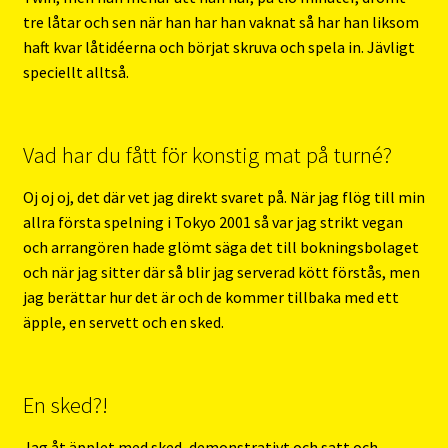
tre låtar och sen när han har han vaknat så har han liksom
haft kvar låtidéerna och börjat skruva och spela in. Jävligt
speciellt alltså.
Vad har du fått för konstig mat på turné?
Oj oj oj, det där vet jag direkt svaret på. När jag flög till min
allra första spelning i Tokyo 2001 så var jag strikt vegan
och arrangören hade glömt säga det till bokningsbolaget
och när jag sitter där så blir jag serverad kött förstås, men
jag berättar hur det är och de kommer tillbaka med ett
äpple, en servett och en sked.
En sked?!
Jag åt äpplet med sked, demonstrativt och satt och