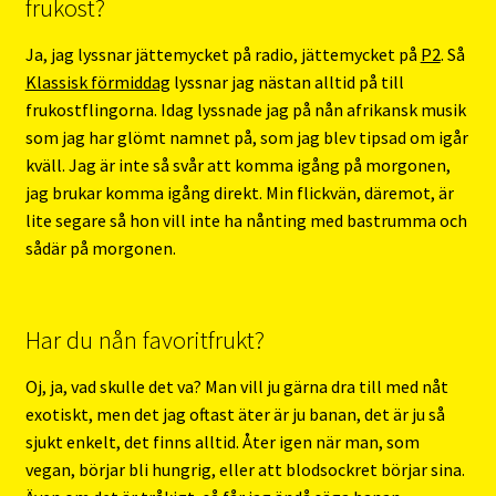
frukost?
Ja, jag lyssnar jättemycket på radio, jättemycket på
P2
. Så
Klassisk förmiddag
lyssnar jag nästan alltid på till
frukostflingorna. Idag lyssnade jag på nån afrikansk musik
som jag har glömt namnet på, som jag blev tipsad om igår
kväll. Jag är inte så svår att komma igång på morgonen,
jag brukar komma igång direkt. Min flickvän, däremot, är
lite segare så hon vill inte ha nånting med bastrumma och
sådär på morgonen.
Har du nån favoritfrukt?
Oj, ja, vad skulle det va? Man vill ju gärna dra till med nåt
exotiskt, men det jag oftast äter är ju banan, det är ju så
sjukt enkelt, det finns alltid. Åter igen när man, som
vegan, börjar bli hungrig, eller att blodsockret börjar sina.