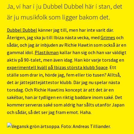
Ja, vi har i ju Dubbel Dubbel här i stan, det
är ju musikfolk som ligger bakom det.
Dubbel Dubbel
känner jag till, men har inte varit där.
Återigen, jag ska ju till Ibiza nästa vecka, med
Grimes
och
sådär, och jag är inbjuden av Richie Hawtin som också är en
gammal idol.
Plastikman
kallar han sig och han var väldigt
aktiv på 90-talet, men även idag. Han kör varje torsdag en
experimentell kväll på Ibizas största klubb Space
. Ett
ställe som drar in, hörde jag, fem eller tio tusen? Alltså,
det är jättejättejättestor klubb. Där jag nu spelar nästa
torsdag. Och Richie Hawtins koncept är att det är en
sakébar, han är tydligen en riktig baddare inom saké. Det
kommer serveras saké som aldrig har sålts utanför Japan
och sådär, så det ser jag fram emot. Haha.