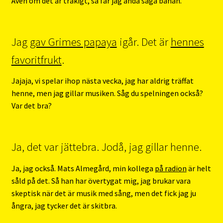
Även om det är tråkigt, så får jag ändå säga banan.
Jag
gav Grimes papaya
igår. Det är
hennes
favoritfrukt
.
Jajaja, vi spelar ihop nästa vecka, jag har aldrig träffat
henne, men jag gillar musiken. Såg du spelningen också?
Var det bra?
Ja, det var jättebra. Jodå, jag gillar henne.
Ja, jag också. Mats Almegård, min kollega
på radion
är helt
såld på det. Så han har övertygat mig, jag brukar vara
skeptisk när det är musik med sång, men det fick jag ju
ångra, jag tycker det är skitbra.