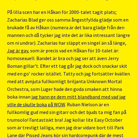
På lilla scen har en Håkan för 2000-talet tagit plats;
Zacharias Blad ger oss samma ångestfyllda glädje som en
brukade få av Håkan (numera är det bara glädje från den
mannen och då tycker jag inte det är lika intressant längre
om ni undrar). Zacharias har släppt en singel än så länge,
Jag är gay
, som är precis vad en Håkan för 10-talet är:
homosexuell. Bandet är bra och jag ser att även Jerry
Boman gillar’t. Efter ett tag går jag dock och snackar skit
med en go’ rocker istället. Tatty och jag fortsätter kvällen
med att avnjuta fullkomligt briljanta Unknown Mortal
Orchestra, som Luger hade den goda smaken att hinna
boka innan
jag hann ge dem mitt blandband med vad jag
ville de skulle boka på WOW
. Ruban Nielson är en
fullkomlig gud med sin gitarr och det bjuds ta mig fan på
trumsolo! Fantastiskt bra! Jag kollar lite Easy October
som är trevligt lalliga, men jag drar vidare bort till Park
Lane där Pissed Jeans kör sin hardcorepunk där de mest