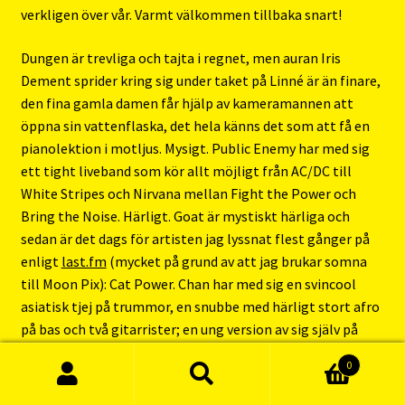
verkligen över vår. Varmt välkommen tillbaka snart!
Dungen är trevliga och tajta i regnet, men auran Iris
Dement sprider kring sig under taket på Linné är än finare,
den fina gamla damen får hjälp av kameramannen att
öppna sin vattenflaska, det hela känns det som att få en
pianolektion i motljus. Mysigt. Public Enemy har med sig
ett tight liveband som kör allt möjligt från AC/DC till
White Stripes och Nirvana mellan Fight the Power och
Bring the Noise. Härligt. Goat är mystiskt härliga och
sedan är det dags för artisten jag lyssnat flest gånger på
enligt
last.fm
(mycket på grund av att jag brukar somna
till Moon Pix): Cat Power. Chan har med sig en svincool
asiatisk tjej på trummor, en snubbe med härligt stort afro
på bas och två gitarrister; en ung version av sig själv på
gitarr samt en rocker ut i skjortärmarna. Den sistnämnde
0
får sola lite väl mycket tycker jag, hans gitarr verkar vara
Sök
Sök
mixad mycket mycket högre än tjejens gitarr, hur är det