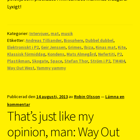
Lyxigt!
Kategorier:
Intervjuer
,
mat
,
musik
Etiketter:
Andreas Tilliander
,
Biosphere
,
Dubbel dubbel
,
Elektroniskt i P2
,
Geir Jenssen
,
Grimes
,
Ibiza
,
Kinas mat
,
Kite
,
Klassisk förmiddag
,
Kondens
,
Mats Almegård
,
Nefertiti
,
P2
,
Plastikman
,
Skogate
,
Space
,
Stefan Thor
,
Ström i P2
,
TM404
,
Way Out West
,
Yammy yammy
Publicerad den
14 augusti, 2013
av
Robin Olsson
—
Lämna en
kommentar
That’s just like my
opinion, man: Way Out